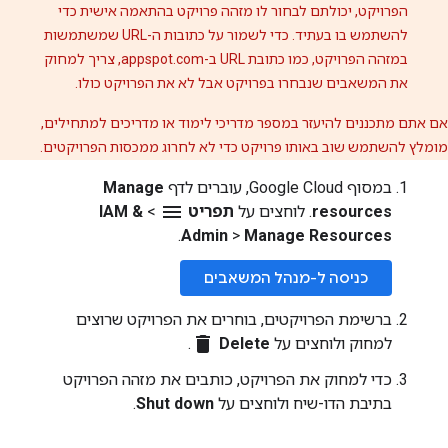
הפרויקט, יכולתם לבחור לו מזהה פרויקט בהתאמה אישית כדי
להשתמש בו בעתיד. כדי לשמור על כתובות ה-URL שמשתמשות
במזהה הפרויקט, כמו כתובת URL ב-appspot.com, צריך למחוק
את המשאבים שנבחרו בפרויקט אבל לא את הפרויקט כולו.
אם אתם מתכננים להיעזר במספר מדריכי לימוד או מדריכים למתחילים,
מומלץ להשתמש שוב באותו פרויקט כדי לא לחרוג ממכסות הפרויקטים.
במסוף Google Cloud, עוברים לדף
Manage
menu
resources
. לוחצים על
תפריט
>
IAM &
.
Admin
>
Manage Resources
כניסה ל-מנהל המשאבים
ברשימת הפרויקטים, בוחרים את הפרויקט שרוצים
delete
למחוק ולוחצים על
Delete
.
כדי למחוק את הפרויקט, כותבים את מזהה הפרויקט
בתיבת הדו-שיח ולוחצים על
Shut down
.