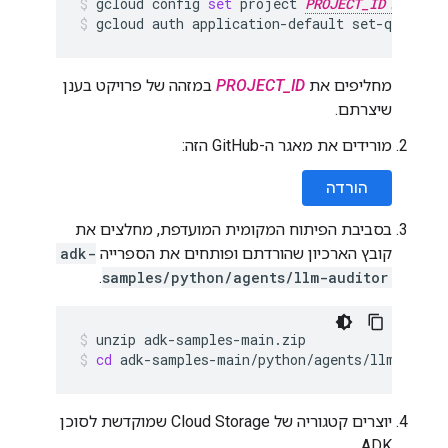
gcloud
config
set
project
PROJECT_ID
gcloud
auth
application-default
set-quota-p
מחליפים את
PROJECT_ID
במזהה של פרויקט בענן
שיצרתם.
מורידים את מאגר ה-GitHub הזה:
הורדה
בסביבת הפיתוח המקומית המועדפת, מחלצים את
קובץ הארכיון שהורדתם ופותחים את הספרייה
adk-
.
samples/python/agents/llm-auditor
unzip
adk-samples-main.zip
cd
adk-samples-main/python/agents/llm-audit
יוצרים קטגוריה של Cloud Storage שמוקדשת לסוכן
ADK.