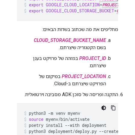
export
GOOGLE_CLOUD_LOCATION
=
PROJECT_LOCAT
export
GOOGLE_CLOUD_STORAGE_BUCKET
=
CLOUD_S
מחליפים את מה שכתוב בשדות הבאים:
CLOUD_STORAGE_BUCKET_NAME
בשם הקטגוריה שיצרתם.
PROJECT_ID
במזהה של פרויקט בענן
שיצרתם.
PROJECT_LOCATION
במיקום של
הפרויקט שיצרתם ב-Cloud.
התקנה ופריסה של סוכן ADK מסביבה וירטואלית.
python3
-m
venv
myenv
source
myenv/bin/activate
poetry
install
--with
deployment
python3
deployment/deploy.py
--create