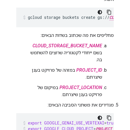
gcloud
storage
buckets
create
gs://
CLOUD_ST
מחליפים את מה שכתוב בשדות הבאים:
CLOUD_STORAGE_BUCKET_NAME
בשם ייחודי לקטגוריה שרוצים להשתמש
בה.
PROJECT_ID
במזהה של פרויקט בענן
שיצרתם.
PROJECT_LOCATION
במיקום של
פרויקט בענן שיצרתם.
מגדירים את משתני הסביבה הבאים:
export
GOOGLE_GENAI_USE_VERTEXAI
=
true
export
GOOGLE_CLOUD_PROJECT
=
PROJECT_ID