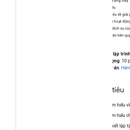
Trên trang này
Hướng dẫn
Mục tiêu
Nội dung tổng hợp từ nhiều tài liệu
Giới thiệu về giả
Tính toán chiết khấu theo bậc
Cách hoạt độn
Tính khoảng cách lái xe và chuyển đổi
mét sang dặm
Các dịch vụ củ
Thu thập và xem xét bảng chấm công
Điều kiện tiên qu
của nhân viên
Phân tích cảm xúc trong ý kiến phản hồi
bằng Google Cloud Natural Language
Cấp độ lập trìn
API
Thời lượng
: 10 
Tạo tính năng hợp nhất thư bằng Gmail
và Trang tính
Loại dự án
:
Hàm 
Tạo lượt đăng ký cho một trang web
bên ngoài
Tạo đơn đăng ký tham gia các phiên tại
Mục tiêu
hội nghị
Tạo khung giải đấu
Kiểm chứng thông tin bằng mô hình
Tìm hiểu v
Gemini và tác nhân AI ADK
Tạo và gửi tệp PDF từ Trang tính
Tìm hiểu c
Nhận thông báo về việc giảm giá cổ
Thiết lập t
phiếu