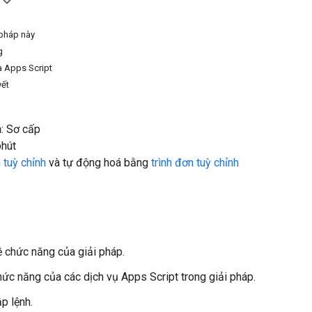
i pháp này
g
a Apps Script
yết
h
: Sơ cấp
phút
tuỳ chỉnh
và tự động hoá bằng
trình đơn tuỳ chỉnh
ề chức năng của giải pháp.
hức năng của các dịch vụ Apps Script trong giải pháp.
ập lệnh.