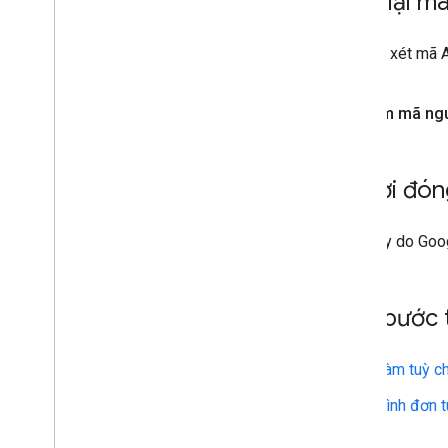
Xem lại m
Để xem xét mã A
Xem mã ng
Người đón
Mẫu này do Googl
Các bước 
Hàm tuỳ ch
Trình đơn 