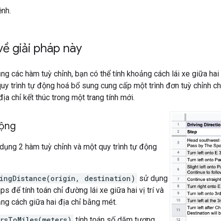
ệnh.
về giải pháp này
g các hàm tuỳ chỉnh, bạn có thể tính khoảng cách lái xe giữa ha
y trình tự động hoá bổ sung cung cấp một trình đơn tuỳ chỉnh c
ịa chỉ kết thúc trong một trang tính mới.
động
dụng 2 hàm tuỳ chỉnh và một quy trình tự động
ingDistance(origin, destination)
sử dụng
s để tính toán chỉ đường lái xe giữa hai vị trí và
ảng cách giữa hai địa chỉ bằng mét.
rsToMiles(meters)
tính toán số dặm tương