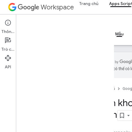
Trang chủ
Apps Scrip
Workspace
Apps Script
Thông tin
Tổng quan
Hướng dẫn
Tài liệu tham khảo
Mẫu
Trò chuyện
API
bằng AI có thể có l
Tổng quan
Trang chủ
Goog
Bắt đầu nhanh
Tự động hóa
Tính kh
Hàm tuỳ chỉnh
dặm
Tạo văn bản bằng Vertex AI
Thư viện