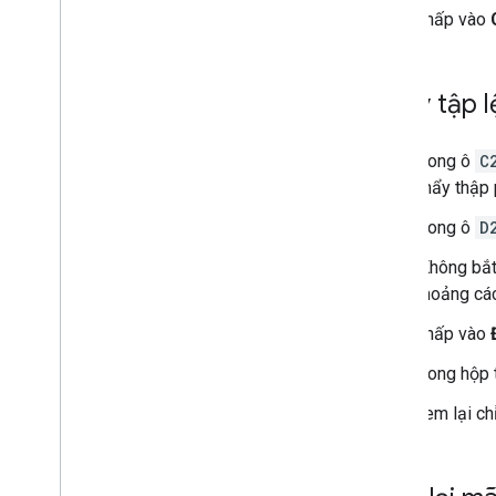
Nhấp vào
Chạy tập l
Trong ô
C
phẩy thập 
Trong ô
D
(Không bắt
khoảng các
Nhấp vào
Trong hộp 
Xem lại chỉ