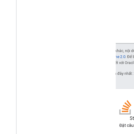
Trừ phi có lưu ý khác, nội
Giấy phép Apache 2.0
. Để 
các đơn vị liên kết với Oracl
Cập nhật lần gần đây nhất:
Blog
S
Đọc blog của Google
Đặt câu
Workspace Developers