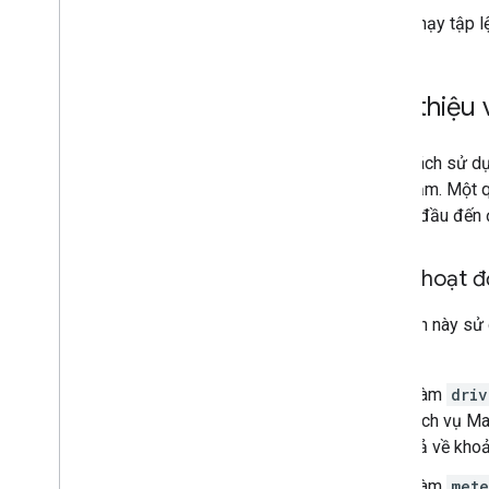
Nhập dữ liệu CSV vào bảng tính
Chạy tập l
Tạo chương trình làm việc cho cuộc họp
Quản lý các yêu cầu thiết bị mới cho
nhân viên
Giới thiệu 
Quản lý dự án bằng API Apps Script
Lên kế hoạch đi du lịch bằng một trợ lý
AI có thể truy cập trên Google
Bằng cách sử dụn
Workspace
sang dặm. Một qu
Điền vào lịch kỳ nghỉ của nhóm
chỉ bắt đầu đến đ
Ghi lại thời gian và hoạt động trong Lịch
và Trang tính
Trả lời phản hồi
Cách hoạt 
Chạy các hàm Apps Script từ xa
Gửi nội dung chọn lọc
Tập lệnh này sử 
Gửi giấy chứng nhận tri ân dành riêng
hoá:
cho nhân viên
Chia sẻ tài nguyên với nhân viên mới
Hàm
driv
Tóm tắt dữ liệu từ nhiều trang tính
dịch vụ Map
Theo dõi lượt xem và bình luận trên
trả về kho
video You
Tube
Tải tệp lên Drive từ Biểu mẫu
Hàm
mete