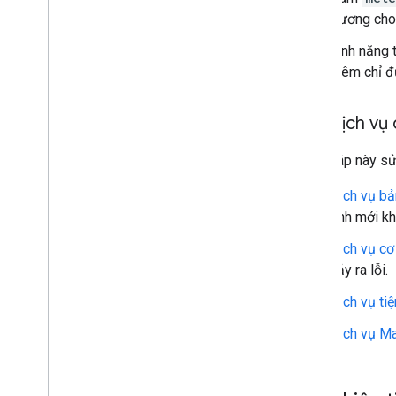
đương cho 
Lớp học lập trình
Tính năng 
Nguyên tắc cơ bản về Apps Script
thêm chỉ đ
Các dịch vụ 
Giải pháp này sử
Dịch vụ bả
tính mới kh
Dịch vụ cơ
xảy ra lỗi.
Dịch vụ tiệ
Dịch vụ M