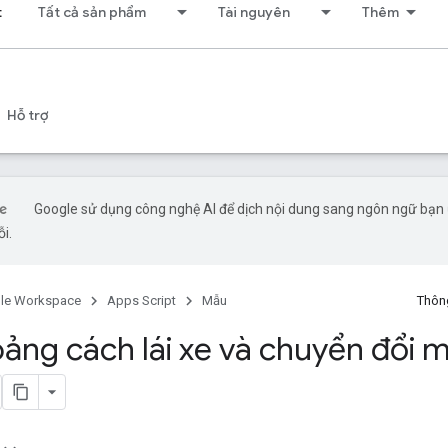
t
Tất cả sản phẩm
Tài nguyên
Thêm
Hỗ trợ
Google sử dụng công nghệ AI để dịch nội dung sang ngôn ngữ bạn ư
ỗi.
le Workspace
Apps Script
Mẫu
Thông
oảng cách lái xe và chuyển đổi 