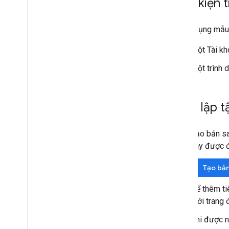
Điều kiện 
Để sử dụng mẫu n
Một Tài kh
Một trình 
Thiết lập t
Tạo bản s
này được đ
Tạo bả
Để thêm ti
mới trang đ
Khi được n