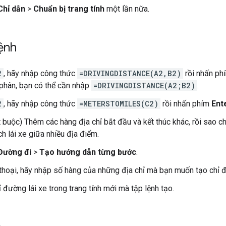
Chỉ dẫn
>
Chuẩn bị trang tính
một lần nữa.
ệnh
2
, hãy nhập công thức
=DRIVINGDISTANCE(A2,B2)
rồi nhấn p
phân, bạn có thể cần nhập
=DRIVINGDISTANCE(A2;B2)
.
2
, hãy nhập công thức
=METERSTOMILES(C2)
rồi nhấn phím
Ent
 buộc) Thêm các hàng địa chỉ bắt đầu và kết thúc khác, rồi sao c
h lái xe giữa nhiều địa điểm.
Đường đi
>
Tạo hướng dẫn từng bước
.
thoại, hãy nhập số hàng của những địa chỉ mà bạn muốn tạo chỉ 
 đường lái xe trong trang tính mới mà tập lệnh tạo.