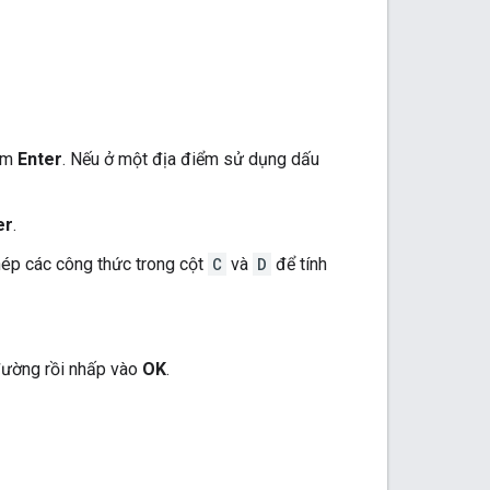
hím
Enter
. Nếu ở một địa điểm sử dụng dấu
er
.
hép các công thức trong cột
C
và
D
để tính
đường rồi nhấp vào
OK
.