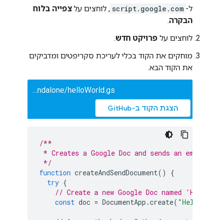
ל-
script.google.com
, לוחצים על
צפייה בלוח
הבקרה
.
לוחצים על
פרויקט חדש
.
מוחקים את הקוד בכלי לעריכת סקריפטים ומדביקים
את הקוד הבא.
templates/standalone/helloWorld.gs
הצגת הקוד ב-GitHub
/**
 * Creates a Google Doc and sends an email to
 */
function
createAndSendDocument
()
{
try
{
// Create a new Google Doc named 'Hello, 
const
doc
=
DocumentApp
.
create
(
"Hello, wo