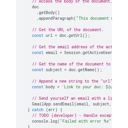
// Access the body of the document, then 
doc
.
getBody
()
.
appendParagraph
(
"This document was cre
// Get the URL of the document.
const
url
=
doc
.
getUrl
();
// Get the email address of the active us
const
email
=
Session
.
getActiveUser
().
get
// Get the name of the document to use as
const
subject
=
doc
.
getName
();
// Append a new string to the "url" varia
const
body
=
`Link to your doc: 
${
url
}
`
;
// Send yourself an email with a link to 
GmailApp
.
sendEmail
(
email
,
subject
,
body
);
}
catch
(
err
)
{
// TODO (developer) - Handle exception
console
.
log
(
"Failed with error %s"
,
err
.
m
}