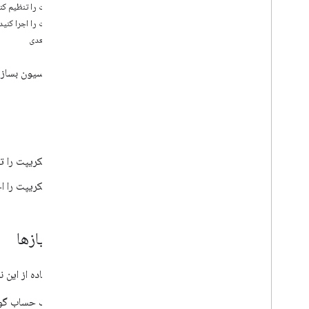
آموزش ها
اسکریپت را تنظیم کن
محتوا را از چندین سند جمع آوری کنید
اسکریپت را اجرا کنید
محاسبه تخفیف قیمت پلکانی
مراحل بعدی
محاسبه مسافت رانندگی و تبدیل متر به مایل
برگه های زمانی را از کارمندان جمع آوری و
یک اتوماسیون بسازید و اجرا کنید که یک سند cs
بررسی کنید
احساسات بازخورد را با استفاده از Google
Cloud Natural Language API تجزیه و
تحلیل کنید
اهداف
یک ادغام نامه با Gmail و Sheets ایجاد کنید
یک ثبت نام برای خارج از سایت ایجاد کنید
اسکریپت را تن
یک ثبت نام برای جلسات در یک کنفرانس ایجاد
کنید
اسکریپت را اج
یک براکت مسابقات ایجاد کنید
بیانیه های بررسی واقعیت با عامل ADK AI و
مدل Gemini
پیش‌نیازها
فایل‌های PDF را از Sheets تولید و ارسال کنید
دریافت هشدار کاهش قیمت سهام
داده‌های CSV را به صفحه‌گسترده وارد کنید
برای استفاده از این ن
یک دستور کار برای جلسات تهیه کنید
یک حساب گوگل
درخواست های تجهیزات جدید کارکنان را