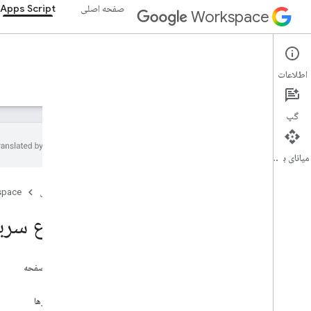
صفحه اصلی
Apps Script
Workspace
Apps Script
اطلاعات
نمای کلی
راهنما
مرجع
نمونه ها
پشتیبانی
گپ
میانای برنامه‌سازی کاربردی
نمای کلی
صفحه اصلی
space
شروع سریع
شروع سریع
اتوماسیون
توابع سفارشی
تولید متن با Vertex AI
در این صفحه
کتابخانه ها
اهداف
پیش‌نیازها