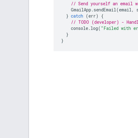
// Send yourself an email w
GmailApp
.
sendEmail
(
email
,
}
catch
(
err
)
{
// TODO (developer) - Hand
console
.
log
(
"Failed with e
}
}