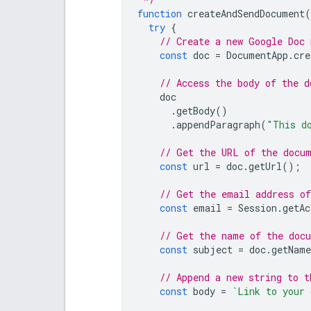
function
createAndSendDocument
(
try
{
// Create a new Google Doc
const
doc
=
DocumentApp
.
cre
// Access the body of the d
doc
.
getBody
()
.
appendParagraph
(
"This d
// Get the URL of the docu
const
url
=
doc
.
getUrl
();
// Get the email address of
const
email
=
Session
.
getAc
// Get the name of the doc
const
subject
=
doc
.
getName
// Append a new string to t
const
body
=
`Link to your 