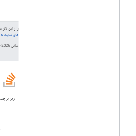
جز در مواردی که غیر از این ذک
جزئیات، به
خطمشی‌های سایت Google Developers‏
تاریخ آخرین به‌روزرسانی 2026-04-23 به‌وقت ساعت هماهنگ جهانی.
وبلاگ
وبلاگ Google Workspace
Developers را بخوانید
Google Workspace برای توسعه دهندگان
ا