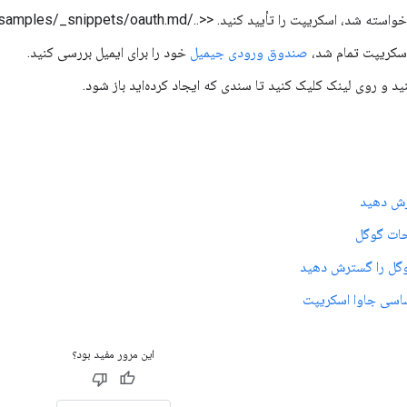
شد، اسکریپت را تأیید کنید. <<../samples/_snippets/oauth.md>>
سکریپت تمام شد،
صندوق ورودی جیمیل
خود را برای ایمیل بررسی کنید.
کنید و روی لینک کلیک کنید تا سندی که ایجاد کرده‌اید باز شود.
رش دهید
ت گوگل
وگل را گسترش دهید
اسی جاوا اسکریپت
این مرور مفید بود؟