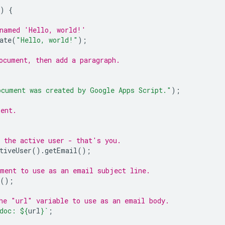
)
{
 named 'Hello, world!'
ate
(
"Hello, world!"
);
ocument, then add a paragraph.
ocument was created by Google Apps Script."
);
ment.
 the active user - that's you.
tiveUser
().
getEmail
();
ument to use as an email subject line.
();
he "url" variable to use as an email body.
doc: 
${
url
}
`
;