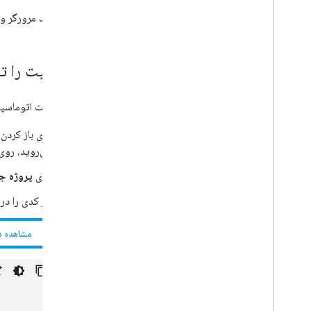
مدیریت کنید
یک مرورگر وب
پروژه ها را با استفاده از Apps Script API
مدیریت کنید
سفرها را با یک عامل هوش مصنوعی که در
سراسر Google Workspace قابل دسترسی
اسکریپت را ت
است، برنامه‌ریزی کنید
یک تقویم تعطیلات تیمی را پر کنید
برای ساخت اتوماسیون
زمان و فعالیت‌ها را در تقویم و برگه‌ها ثبت کنید
به بازخورد پاسخ دهید
برای باز کرد
عملکردهای Apps Script را از راه دور اجرا کنید
می‌روید، رو
ارسال محتوای انتخاب شده
برای کارمندان گواهی های قدردانی شخصی
روی
پروژه ج
ارسال کنید
هر کدی را در
منابع را با افراد جدید به اشتراک بگذارید
خلاصه کردن داده ها از چندین برگه
مشاهده د
بازدیدها و نظرات ویدیوی You
Tube را ردیابی
کنید
فایل‌ها را از Forms در Drive بارگذاری کنید
Codelabs