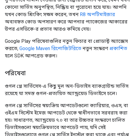
কোনো সার্ভিস অনুপস্থিত, নিষ্ক্রিয় বা পুরোনো হয়ে যায়। আপনি
যখন কোড শ্রিংকিং সক্ষম করেন, তখন
R8 অপটিমাইজার
অব্যবহৃত কোড অপসারণ করে আপনার প্যাকেজের আকারের
উপর এসডিকে-র প্রভাব আরও কমিয়ে দেয়।
Google Play পরিষেবাগুলির নতুন ফিচার বা প্রোডাক্ট অ্যাক্সেস
করতে,
Google Maven রিপোজিটরিতে
নতুন সংস্করণ
প্রকাশিত
হলে SDK আপগ্রেড করুন।
পরিষেবা
গুগল প্লে সার্ভিসেস-এ কিছু মূল অন-ডিভাইস ব্যাকগ্রাউন্ড সার্ভিস
রয়েছে যা সমস্ত গুগল-প্রত্যয়িত অ্যান্ড্রয়েড ডিভাইসে চলে।
গুগল প্লে সার্ভিসের স্বয়ংক্রিয় আপডেটগুলো ক্যারিয়ার, ওএস, বা
ওইএম সিস্টেম ইমেজ আপডেট থেকে স্বাধীনভাবে সরবরাহ করা
হয়। সাধারণত, অ্যান্ড্রয়েড ৭.০ বা তার উচ্চতর সংস্করণে চালিত
ডিভাইসগুলো স্বয়ংক্রিয়ভাবে আপডেট পায়, যদি সেই
ডিভাইসগুলোতে গুগল প্লে সার্ভিস ইনস্টল করা থাকে এবং পর্যাপ্ত