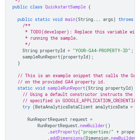
 */
public
class
QuickstartSample
{
public
static
void
main
(
String
...
args
)
throws
E
/**
     * TODO(developer): Replace this variable with
     * running the sample.
     */
String
propertyId
=
"YOUR-GA4-PROPERTY-ID"
;
sampleRunReport
(
propertyId
);
}
// This is an example snippet that calls the Goo
// on the provided GA4 property id.
static
void
sampleRunReport
(
String
propertyId
)
t
// Using a default constructor instructs the cl
// specified in GOOGLE_APPLICATION_CREDENTIAL
try
(
BetaAnalyticsDataClient
analyticsData
=
B
RunReportRequest
request
=
RunReportRequest
.
newBuilder
()
.
setProperty
(
"properties/"
+
propert
.
addDimensions
(
Dimension
.
newBuilder
(