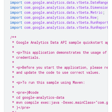
import
com.google.analytics.data.v1beta.DateRange
;
import
com.google.analytics.data.v1beta.Dimension
;
import
com.google.analytics.data.v1beta.Metric
;
import
com.google.analytics.data.v1beta.Row
;
import
com.google.analytics.data.v1beta.RunReportR
import
com.google.analytics.data.v1beta.RunReportR
/**
 * Google Analytics Data API sample quickstart app
 *
 * <p>This application demonstrates the usage of t
 * credentials.
 *
 * <p>Before you start the application, please rev
 * and update the code to use correct values.
 *
 * <p>To run this sample using Maven:
 *
 * <pre>{@code
 * cd google-analytics-data
 * mvn compile exec:java -Dexec.mainClass="com.goo
 * }</pre>