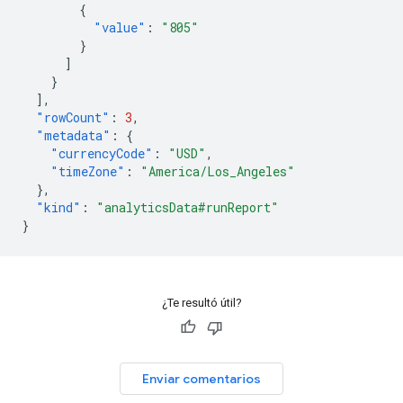
{
"value"
:
"805"
}
]
}
],
"rowCount"
:
3
,
"metadata"
:
{
"currencyCode"
:
"USD"
,
"timeZone"
:
"America/Los_Angeles"
},
"kind"
:
"analyticsData#runReport"
}
¿Te resultó útil?
Enviar comentarios