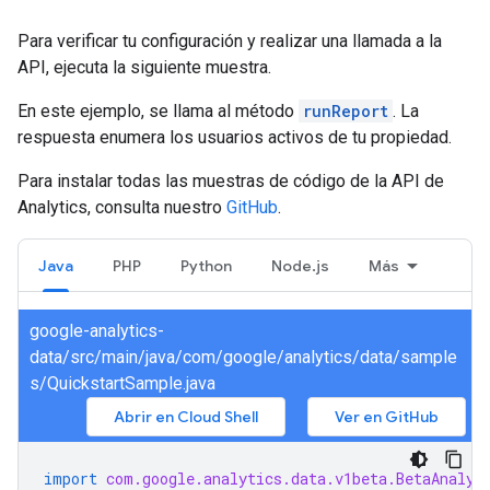
Para verificar tu configuración y realizar una llamada a la
API, ejecuta la siguiente muestra.
En este ejemplo, se llama al método
runReport
. La
respuesta enumera los usuarios activos de tu propiedad.
Para instalar todas las muestras de código de la API de
Analytics, consulta nuestro
GitHub
.
Java
PHP
Python
Node.js
Más
google-analytics-
data/src/main/java/com/google/analytics/data/sample
s/QuickstartSample.java
Abrir en Cloud Shell
Ver en GitHub
import
com.google.analytics.data.v1beta.BetaAnalyt