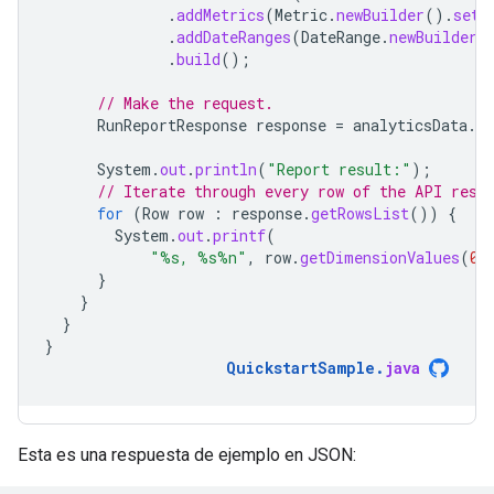
.
addMetrics
(
Metric
.
newBuilder
().
setN
.
addDateRanges
(
DateRange
.
newBuilder
(
.
build
();
// Make the request.
RunReportResponse
response
=
analyticsData
.
ru
System
.
out
.
println
(
"Report result:"
);
// Iterate through every row of the API resp
for
(
Row
row
:
response
.
getRowsList
())
{
System
.
out
.
printf
(
"%s, %s%n"
,
row
.
getDimensionValues
(
0
)
}
}
}
}
QuickstartSample
.
java
Esta es una respuesta de ejemplo en JSON: