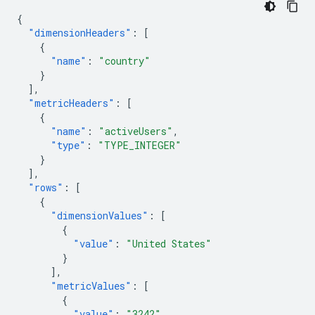
{
"dimensionHeaders"
:
[
{
"name"
:
"country"
}
],
"metricHeaders"
:
[
{
"name"
:
"activeUsers"
,
"type"
:
"TYPE_INTEGER"
}
],
"rows"
:
[
{
"dimensionValues"
:
[
{
"value"
:
"United States"
}
],
"metricValues"
:
[
{
"value"
:
"3242"