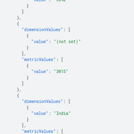
}
]
},
{
"dimensionValues"
:
[
{
"value"
:
"(not set)"
}
],
"metricValues"
:
[
{
"value"
:
"3015"
}
]
},
{
"dimensionValues"
:
[
{
"value"
:
"India"
}
],
"metricValues"
:
[