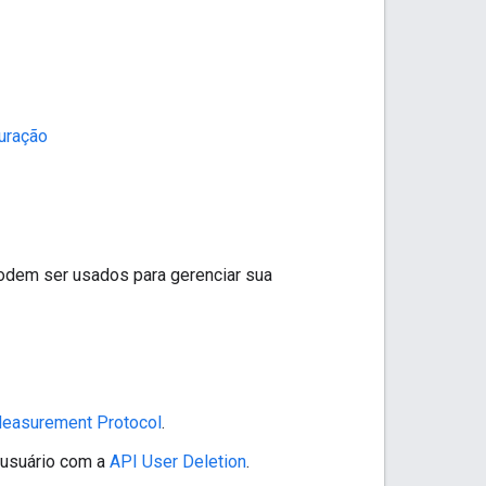
guração
odem ser usados para gerenciar sua
easurement Protocol
.
 usuário com a
API User Deletion
.