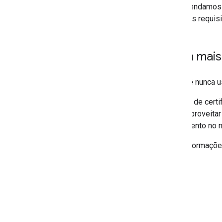
Recomendamos qu
todos os requis
Saiba mais
Se você nunca 
O curso de certi
como aproveitar
treinamento no
Para informaçõe