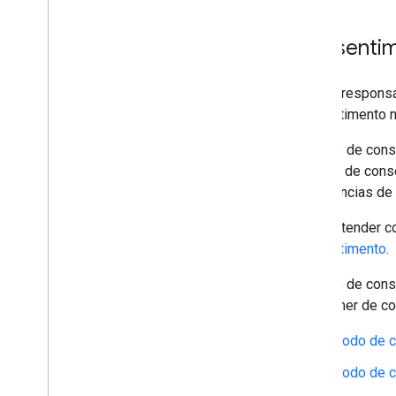
Google Analytics no Big
Query
Preencher dados da origem de tráfego
do Google Ads
Consentim
Excluir dados do usuário
Você é responsá
Migrar da exclusão de usuário legada
consentimento n
O modo de conse
opções de conse
preferências de
Para entender c
consentimento
.
O modo de conse
um banner de co
Modo de c
Modo de c