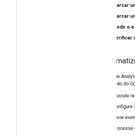
Marcar um
Gerenciar relatórios
Visão geral da API Data
Marcar u
Gerar relatórios
Medir o 
Exportar públicos-alvo
Gerenciar o uso de cotas
Verificar
Uso avançado
Complemento do Criador de relatórios
para o Google Planilhas
Automatiz
Exportar dados para o Big
Query
O Google Analyt
Visão geral
integração do G
Começar
Manual de consulta
Execute re
Soluções empresariais
Configure 
Comparação com a interface do
Google Analytics
Envie even
Aproximação da contagem única com
HLL++
Processe 
Acessar relatórios personalizados do