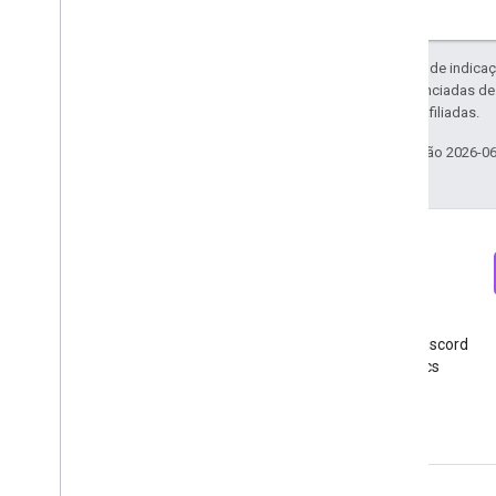
Exceto em caso de indicaç
código são licenciadas d
da Oracle e/ou afiliadas.
Última atualização 2026-0
Newsletter
Discord
Faça sua inscrição na
Entre no servidor do Discord
newsletter para
do Google Analytics
desenvolvedores do Google
Analytics