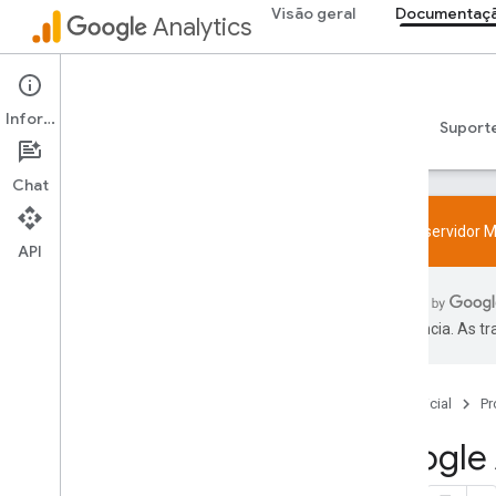
Visão geral
Documentaçã
Analytics
Documentação do desenvolvedor
Informações
Guias
Referência
Bibliotecas e samples
Suport
Chat
Teste o servidor M
API
Começar
Visão geral
preferência. As t
Guias de início rápido
Codificação
Web
Página inicial
Pr
App
Google 
Verificar e resolver problemas de
configuração
Testar o servidor MCP