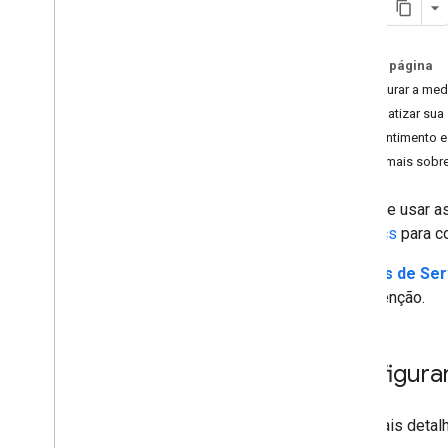
Personalizar a medição
Nesta página
Web
Configurar a me
E-commerce
Automatizar sua 
Consentimento e 
Enviar mais dados da Web
/
app
Saiba mais sobre
Visão geral do Measurement Protocol
Enviar eventos
Antes de usar a
Enviar propriedades do usuário
Analytics
para co
Enviar dados fornecidos pelo usuário
Validar eventos
Termos de Ser
Verificar implementação
com atenção.
Implemente casos de uso comuns
Solução de problemas
Configura
Configurar o Analytics
Informações gerais da API Admin
Para mais detal
Relatórios de acesso aos dados