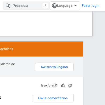
/
Fazer login
detalhes.
 idioma de
Isso foi útil?
s
Envie comentários