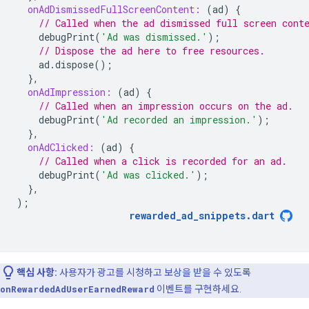
onAdDismissedFullScreenContent:
(
ad
)
{
// Called when the ad dismissed full screen cont
debugPrint
(
'Ad was dismissed.'
);
// Dispose the ad here to free resources.
ad
.
dispose
();
},
onAdImpression:
(
ad
)
{
// Called when an impression occurs on the ad.
debugPrint
(
'Ad recorded an impression.'
);
},
onAdClicked:
(
ad
)
{
// Called when a click is recorded for an ad.
debugPrint
(
'Ad was clicked.'
);
},
);
rewarded_ad_snippets
.
dart
핵심 사항:
사용자가 광고를 시청하고 보상을 받을 수 있도록
onRewardedAdUserEarnedReward
이벤트를 구현하세요.