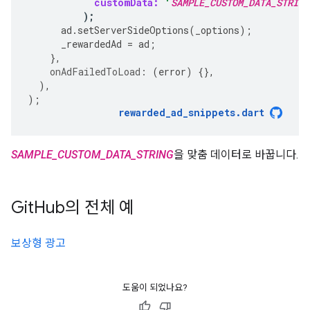
customData:
'
SAMPLE_CUSTOM_DATA_STRING
);
ad
.
setServerSideOptions
(
_options
);
_rewardedAd
=
ad
;
},
onAdFailedToLoad:
(
error
)
{},
),
);
rewarded_ad_snippets
.
dart
SAMPLE_CUSTOM_DATA_STRING
을 맞춤 데이터로 바꿉니다.
Git
Hub의 전체 예
보상형 광고
도움이 되었나요?