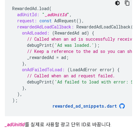
RewardedAd
.
load
(
adUnitId:
"
_adUnitId
"
,
request:
const
AdRequest
(),
rewardedAdLoadCallback:
RewardedAdLoadCallback
(
onAdLoaded:
(
RewardedAd
ad
)
{
// Called when an ad is successfully received
debugPrint
(
'Ad was loaded.'
);
// Keep a reference to the ad so you can show
_rewardedAd
=
ad
;
},
onAdFailedToLoad:
(
LoadAdError
error
)
{
// Called when an ad request failed.
debugPrint
(
'Ad failed to load with error: 
$
e
},
),
);
rewarded_ad_snippets
.
dart
_adUnitId
를 실제로 사용할 광고 단위 ID로 바꿉니다.