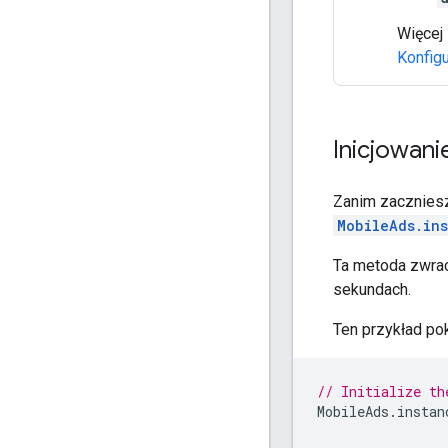
Więcej 
Konfig
Inicjowan
Zanim zaczniesz
MobileAds.ins
Ta metoda zwra
sekundach.
Ten przykład pok
// Initialize th
MobileAds
.
instan