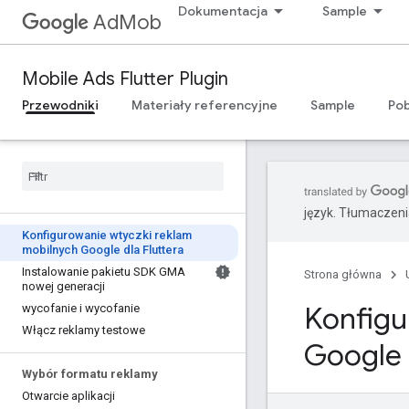
Dokumentacja
Sample
AdMob
Mobile Ads Flutter Plugin
Przewodniki
Materiały referencyjne
Sample
Pob
język. Tłumaczen
Konfigurowanie wtyczki reklam
mobilnych Google dla Fluttera
Instalowanie pakietu SDK GMA
Strona główna
nowej generacji
Konfigu
wycofanie i wycofanie
Włącz reklamy testowe
Google 
Wybór formatu reklamy
Otwarcie aplikacji