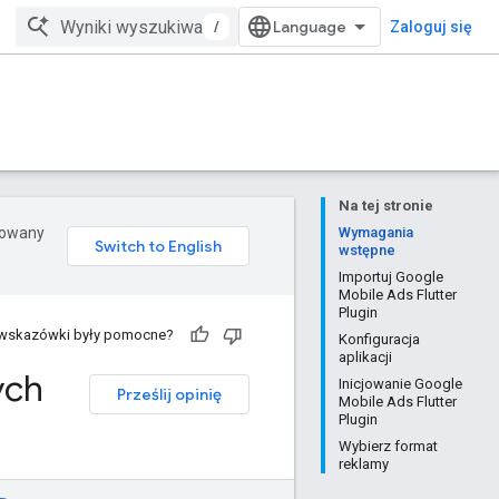
/
Zaloguj się
Na tej stronie
erowany
Wymagania
wstępne
Importuj Google
Mobile Ads Flutter
Plugin
 wskazówki były pomocne?
Konfiguracja
aplikacji
ych
Inicjowanie Google
Prześlij opinię
Mobile Ads Flutter
Plugin
Wybierz format
reklamy