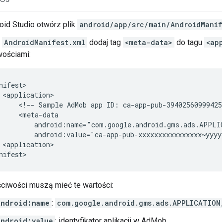
oid Studio otwórz plik
android/app/src/main/AndroidManif
u
AndroidManifest.xml
dodaj tag
<meta-data>
do tagu
<ap
wościami:
<!--
Sample
AdMob
app
ID:
ca-app-pub-39402560999425
<application>

ściwości muszą mieć te wartości:
android:name
:
com.google.android.gms.ads.APPLICATION
android:value
: identyfikator aplikacji w AdMob.