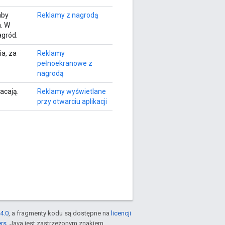
aby
Reklamy z nagrodą
a. W
agród.
ia, za
Reklamy
pełnoekranowe z
nagrodą
acają.
Reklamy wyświetlane
przy otwarciu aplikacji
4.0
, a fragmenty kodu są dostępne na
licencji
ers
. Java jest zastrzeżonym znakiem