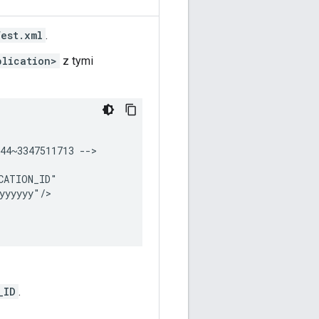
est.xml
.
plication>
z tymi
44~3347511713
_ID
.