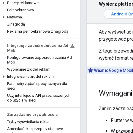
Banery reklamowe
Wybierz platfo
Pełnoekranowa
Android (s
Natywna
Z nagrodą
Aby wyświetlać r
Reklama pełnoekranowa z nagrodą
przygotować proj
Integracja zapośredniczenia Ad
Z tego przewodn
Mob
wybrać format r
Konfigurowanie zapośredniczenia Ad
Mob
Wybieranie źródeł reklam
Ważne:
Google Mobil
Integrowanie źródeł reklam
Parametry żądań specyficznych dla
sieci
Wymagani
Użyj interfejsów API przeznaczonych
do użycia w sieci
Zanim zaczniesz
Zarządzanie prywatnością
Flutter w w
Tryby wyświetlania reklam
Amerykańskie przepisy stanowe
W przypadk