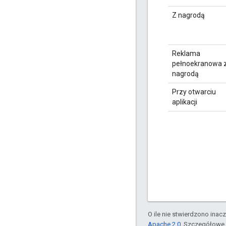
Z nagrodą
Reklama
pełnoekranowa 
nagrodą
Przy otwarciu
aplikacji
O ile nie stwierdzono inacze
Apache 2.0
. Szczegółowe 