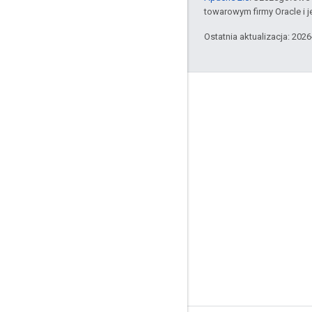
towarowym firmy Oracle i 
Ostatnia aktualizacja: 202
Komunikacja
Google Developer Program
Google Developer Groups
Google Developer Experts
Accelerators
Google Cloud & NVIDIA