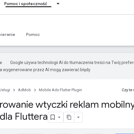
Pomoc i społeczność
ieranie
Pomoc
Google używa technologii AI do tłumaczenia treści na Twój pref
ia wygenerowane przez AI mogą zawierać błędy.
Usługi
AdMob
Mobile Ads Flutter Plugin
Czy te
rowanie wtyczki reklam mobiln
dla Fluttera