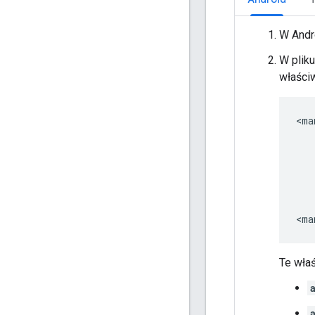
W Andr
W plik
właści
Te wła