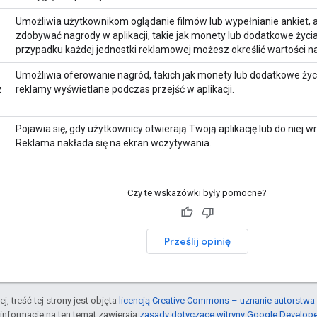
Umożliwia użytkownikom oglądanie filmów lub wypełnianie ankiet, 
zdobywać nagrody w aplikacji, takie jak monety lub dodatkowe życi
przypadku każdej jednostki reklamowej możesz określić wartości n
Umożliwia oferowanie nagród, takich jak monety lub dodatkowe życ
z
reklamy wyświetlane podczas przejść w aplikacji.
Pojawia się, gdy użytkownicy otwierają Twoją aplikację lub do niej wr
Reklama nakłada się na ekran wczytywania.
Czy te wskazówki były pomocne?
Prześlij opinię
j, treść tej strony jest objęta
licencją Creative Commons – uznanie autorstwa 
informacje na ten temat zawierają
zasady dotyczące witryny Google Develop