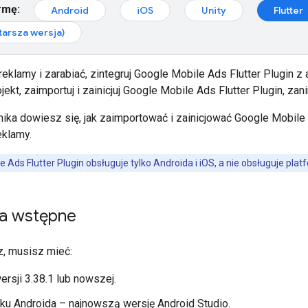
rmę:
Android
iOS
Unity
Flutter
tarsza wersja)
eklamy i zarabiać, zintegruj
Google Mobile Ads Flutter Plugin
z a
ekt, zaimportuj i zainicjuj
Google Mobile Ads Flutter Plugin
, zan
ika dowiesz się, jak zaimportować i zainicjować
Google Mobile 
eklamy.
e Ads Flutter Plugin
obsługuje tylko Androida i iOS, a nie obsługuje pl
a wstępne
, musisz mieć:
ersji 3.38.1 lub nowszej.
u Androida – najnowszą wersję Android Studio.