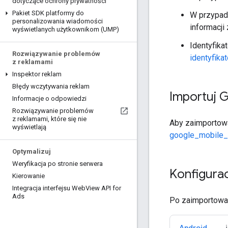
dotyczące ochrony prywatności
Pakiet SDK platformy do
W przypad
personalizowania wiadomości
informacji
wyświetlanych użytkownikom (UMP)
Identyfika
Rozwiązywanie problemów
identyfikat
z reklamami
Inspektor reklam
Błędy wczytywania reklam
Importuj
G
Informacje o odpowiedzi
Rozwiązywanie problemów
z reklamami
,
które się nie
Aby zaimporto
wyświetlają
google_mobile
Optymalizuj
Weryfikacja po stronie serwera
Konfiguracj
Kierowanie
Integracja interfejsu Web
View API for
Ads
Po zaimportowa
Android