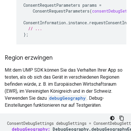
ConsentRequestParameters
params
=
ConsentRequestParameters
(
consentDebugSett
ConsentInformation
.
instance
.
requestConsentInf
// ...
};
Region erzwingen
Mit dem UMP SDK können Sie das Verhalten Ihrer App so
testen, als ob sich das Gerät in verschiedenen Regionen
befinden würde, z. B. im Europäischen Wirtschaftsraum
(EWR), im Vereinigten Königreich und in der Schweiz.
Verwenden Sie dazu
debugGeography
. Debug-
Einstellungen funktionieren nur auf Testgeräten.
ConsentDebugSettings
debugSettings
=
ConsentDebugSett
debugGeography:
DebugGeography
.
debugGeographyE