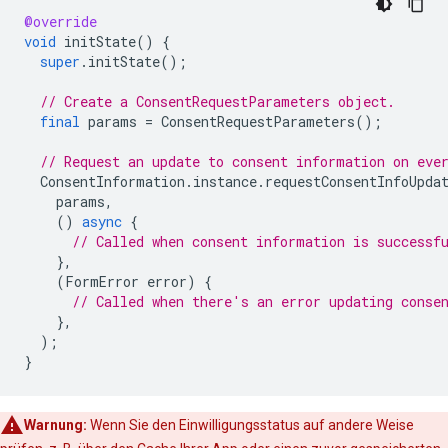
@override
void
initState
()
{
super
.
initState
();
// Create a ConsentRequestParameters object.
final
params
=
ConsentRequestParameters
();
// Request an update to consent information on eve
ConsentInformation
.
instance
.
requestConsentInfoUpda
params
,
()
async
{
// Called when consent information is successf
},
(
FormError
error
)
{
// Called when there's an error updating conse
},
);
}
Warnung:
Wenn Sie den Einwilligungsstatus auf andere Weise