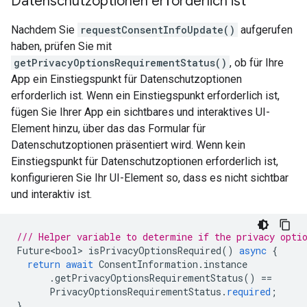
Datenschutzoptionen erforderlich ist
Nachdem Sie
requestConsentInfoUpdate()
aufgerufen
haben, prüfen Sie mit
getPrivacyOptionsRequirementStatus()
, ob für Ihre
App ein Einstiegspunkt für Datenschutzoptionen
erforderlich ist. Wenn ein Einstiegspunkt erforderlich ist,
fügen Sie Ihrer App ein sichtbares und interaktives UI-
Element hinzu, über das das Formular für
Datenschutzoptionen präsentiert wird. Wenn kein
Einstiegspunkt für Datenschutzoptionen erforderlich ist,
konfigurieren Sie Ihr UI-Element so, dass es nicht sichtbar
und interaktiv ist.
/// Helper variable to determine if the privacy opti
Future<bool>
isPrivacyOptionsRequired
()
async
{
return
await
ConsentInformation
.
instance
.
getPrivacyOptionsRequirementStatus
()
==
PrivacyOptionsRequirementStatus
.
required
;
}