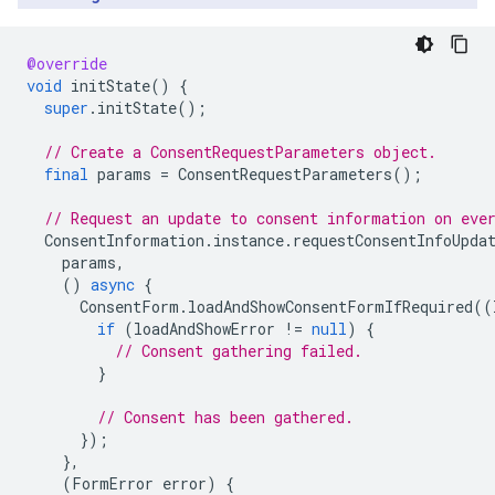
@override
void
initState
()
{
super
.
initState
();
// Create a ConsentRequestParameters object.
final
params
=
ConsentRequestParameters
();
// Request an update to consent information on eve
ConsentInformation
.
instance
.
requestConsentInfoUpda
params
,
()
async
{
ConsentForm
.
loadAndShowConsentFormIfRequired
((
if
(
loadAndShowError
!=
null
)
{
// Consent gathering failed.
}
// Consent has been gathered.
});
},
(
FormError
error
)
{