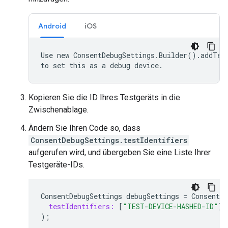
Android
iOS
Use new ConsentDebugSettings.Builder().addTest
Kopieren Sie die ID Ihres Testgeräts in die
Zwischenablage.
Ändern Sie Ihren Code so, dass
ConsentDebugSettings.testIdentifiers
aufgerufen wird, und übergeben Sie eine Liste Ihrer
Testgeräte-IDs.
ConsentDebugSettings
debugSettings
=
ConsentDe
testIdentifiers:
[
"TEST-DEVICE-HASHED-ID"
],
);