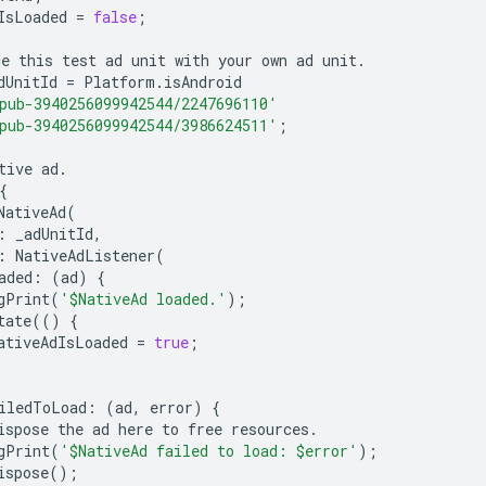
IsLoaded
=
false
;
ce
this
test
ad
unit
with
your
own
ad
unit
.
dUnitId
=
Platform
.
isAndroid
pub-3940256099942544/2247696110'
pub-3940256099942544/3986624511'
;
tive
ad
.
{
NativeAd
(
:
_adUnitId
,
:
NativeAdListener
(
aded
:
(
ad
)
{
gPrint
(
'$NativeAd loaded.'
);
tate
(()
{
ativeAdIsLoaded
=
true
;
iledToLoad
:
(
ad
,
error
)
{
ispose
the
ad
here
to
free
resources
.
gPrint
(
'$NativeAd failed to load: $error'
);
ispose
();