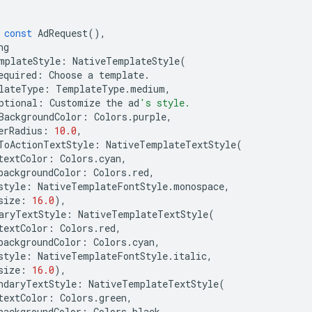
const
AdRequest
(),
ng
mplateStyle
:
NativeTemplateStyle
(
equired
:
Choose
a
template
.
lateType
:
TemplateType
.
medium
,
ptional
:
Customize
the
ad
's style.
BackgroundColor
:
Colors
.
purple
,
erRadius
:
10.0
,
ToActionTextStyle
:
NativeTemplateTextStyle
(
textColor
:
Colors
.
cyan
,
backgroundColor
:
Colors
.
red
,
style
:
NativeTemplateFontStyle
.
monospace
,
size
:
16.0
),
aryTextStyle
:
NativeTemplateTextStyle
(
textColor
:
Colors
.
red
,
backgroundColor
:
Colors
.
cyan
,
style
:
NativeTemplateFontStyle
.
italic
,
size
:
16.0
),
ndaryTextStyle
:
NativeTemplateTextStyle
(
textColor
:
Colors
.
green
,
backgroundColor
:
Colors
.
black
,