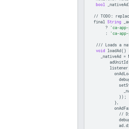
bool
_nativeAd
//
TODO
:
repla
final
String
_a
?
'ca-app-
:
'ca-app-
///
Loads
a
na
void
loadAd
()
_nativeAd
=
adUnitId
listener
onAdLo
debu
setS
_n
});
},
onAdFa
//
D
debu
ad
.
d