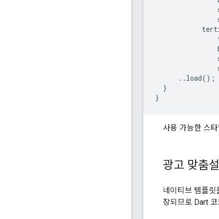
tert
..
load
();
}
}
사용 가능한 스타
광고 맞춤
네이티브 템플릿을
장되므로 Dart