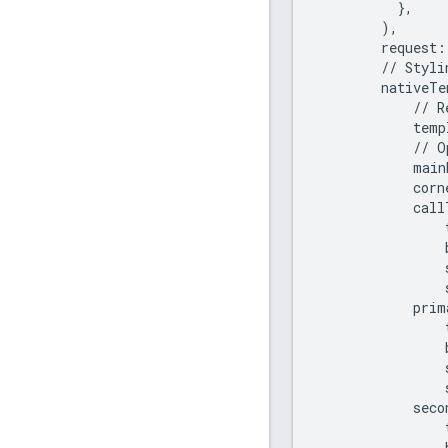
},
),
request
:
//
Styli
nativeTe
//
R
temp
//
O
main
corn
call
prim
seco