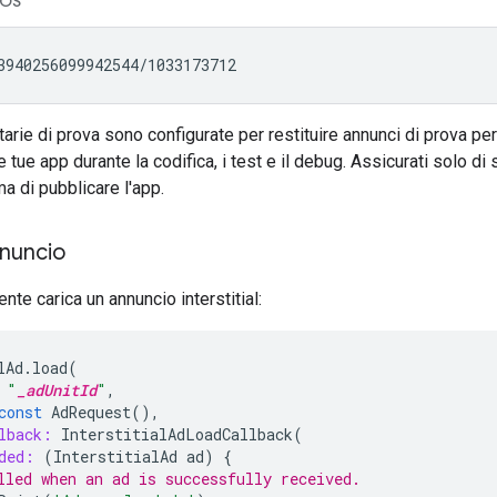
iOS
tarie di prova sono configurate per restituire annunci di prova per 
 tue app durante la codifica, i test e il debug. Assicurati solo di s
ma di pubblicare l'app.
nnuncio
te carica un annuncio interstitial:
lAd
.
load
(
"
_adUnitId
"
,
const
AdRequest
(),
lback:
InterstitialAdLoadCallback
(
ded:
(
InterstitialAd
ad
)
{
lled when an ad is successfully received.