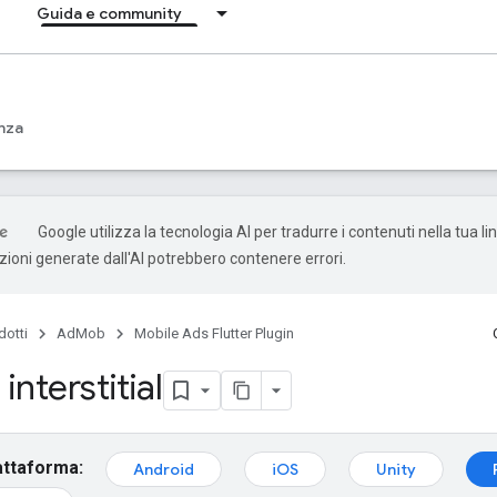
Guida e community
nza
Google utilizza la tecnologia AI per tradurre i contenuti nella tua l
uzioni generate dall'AI potrebbero contenere errori.
dotti
AdMob
Mobile Ads Flutter Plugin
interstitial
attaforma:
Android
iOS
Unity