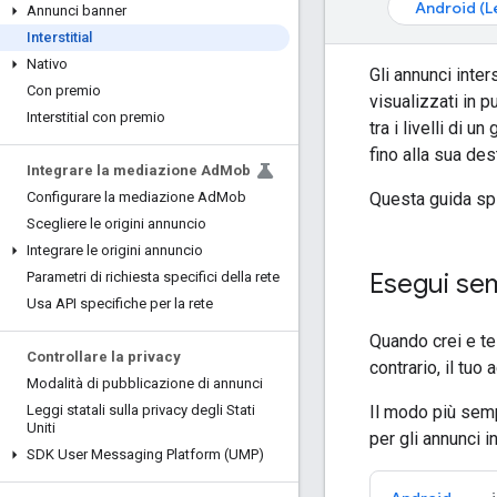
Android (L
Annunci banner
Interstitial
Nativo
Gli annunci inter
Con premio
visualizzati in p
Interstitial con premio
tra i livelli di 
fino alla sua des
Integrare la mediazione Ad
Mob
Questa guida spie
Configurare la mediazione Ad
Mob
Scegliere le origini annuncio
Integrare le origini annuncio
Esegui sem
Parametri di richiesta specifici della rete
Usa API specifiche per la rete
Quando crei e tes
Controllare la privacy
contrario, il tu
Modalità di pubblicazione di annunci
Il modo più sempl
Leggi statali sulla privacy degli Stati
Uniti
per gli annunci in
SDK User Messaging Platform (UMP)