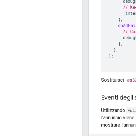
debug
// Ke
_inte
},
onAdFai
// Ca
debug
},
),
);
Sostituisci
_adU
Eventi degli 
Utilizzando
Ful
l'annuncio viene
mostrare l'annun