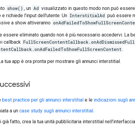
ato
show()
, un
Ad
visualizzato in questo modo non può essere i
 richiede l'input dell'utente. Un
InterstitialAd
può essere mo
sive a show attiveranno
onAdFailedToShowFullScreenConte
e essere eliminato quando non è più necessario accedervi. La be
i callback
FullScreenContentCallback.onAdDismissedFul
ntentCallback.onAdFailedToShowFullScreenContent
.
a tua app è ora pronta per mostrare gli annunci interstitial.
uccessivi
e
best practice per gli annunci interstitial
e le
indicazioni sugli ann
hiata a un
case study sugli annunci interstitial
.
 già fatto, crea la tua unità pubblicitaria interstitial nell'interfacc