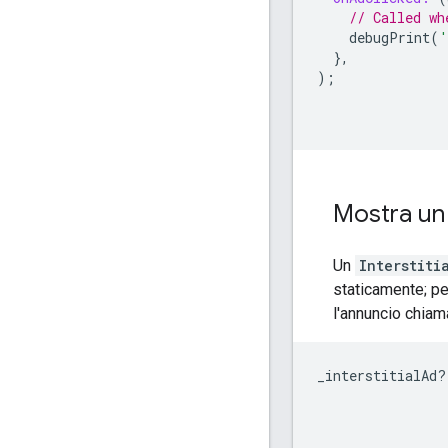
// Called wh
debugPrint
(
'
},
);
Mostra un 
Un
Interstiti
staticamente; pe
l'annuncio chia
_interstitialAd
?