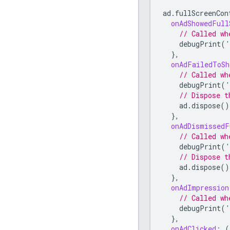
ad
.
fullScreenCon
onAdShowedFull
// Called wh
debugPrint
(
'
},
onAdFailedToSh
// Called wh
debugPrint
(
'
// Dispose t
ad
.
dispose
()
},
onAdDismissedF
// Called wh
debugPrint
(
'
// Dispose t
ad
.
dispose
()
},
onAdImpression
// Called wh
debugPrint
(
'
},
onAdClicked:
(