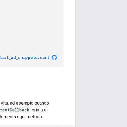
tial_ad_snippets
.
dart
di vita, ad esempio quando
ntentCallback
prima di
mplementa ogni metodo: