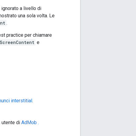
gnorato a livello di
strato una sola volta. Le
nt
.
st practice per chiamare
lScreenContent
e
unci interstitial
.
ia utente di
AdMob .