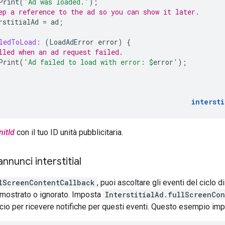
Print
(
'Ad was loaded.'
);
ep a reference to the ad so you can show it later.
rstitialAd
=
ad
;
ledToLoad:
(
LoadAdError
error
)
{
lled when an ad request failed.
Print
(
'Ad failed to load with error: 
$
error
'
);
intersti
nitId
con il tuo ID unità pubblicitaria.
annunci interstitial
lScreenContentCallback
, puoi ascoltare gli eventi del ciclo 
 mostrato o ignorato. Imposta
InterstitialAd.fullScreenCo
cio per ricevere notifiche per questi eventi. Questo esempio i