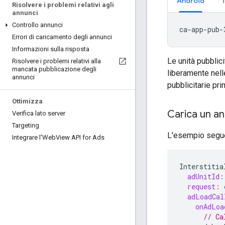
Android
Risolvere i problemi relativi agli
annunci
Controllo annunci
Errori di caricamento degli annunci
Informazioni sulla risposta
Le unità pubblici
Risolvere i problemi relativi alla
mancata pubblicazione degli
liberamente nelle
annunci
pubblicitarie pri
Ottimizza
Carica un a
Verifica lato server
Targeting
L'esempio seguen
Integrare l'Web
View API for Ads
Interstitia
adUnitId:
request:
adLoadCal
onAdLoa
// Ca