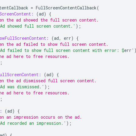
tentCallback
=
FullScreenContentCallback
(
ScreenContent:
(
ad
)
{
en the ad showed the full screen content.
Ad showed full screen content.'
);
owFullScreenContent:
(
ad
,
err
)
{
en the ad failed to show full screen content.
Ad failed to show full screen content with error: 
$
err
'
he ad here to free resources.
;
ullScreenContent:
(
ad
)
{
en the ad dismissed full screen content.
Ad was dismissed.'
);
he ad here to free resources.
;
:
(
ad
)
{
en an impression occurs on the ad.
Ad recorded an impression.'
);
ad
)
{