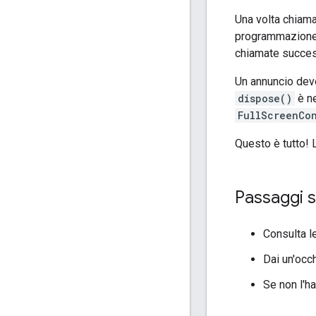
Una volta chiam
programmazione e
chiamate succes
Un annuncio dev
dispose()
è ne
FullScreenCo
Questo è tutto! L
Passaggi s
Consulta l
Dai un'occ
Se non l'hai