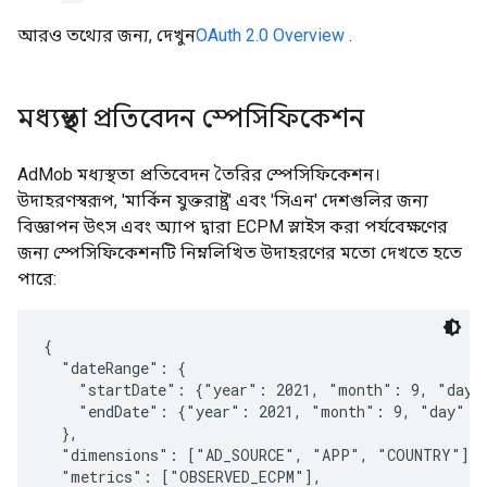
আরও তথ্যের জন্য, দেখুন
OAuth 2.0 Overview
.
মধ্যস্থতা প্রতিবেদন স্পেসিফিকেশন
AdMob মধ্যস্থতা প্রতিবেদন তৈরির স্পেসিফিকেশন।
উদাহরণস্বরূপ, 'মার্কিন যুক্তরাষ্ট্র' এবং 'সিএন' দেশগুলির জন্য
বিজ্ঞাপন উৎস এবং অ্যাপ দ্বারা ECPM স্লাইস করা পর্যবেক্ষণের
জন্য স্পেসিফিকেশনটি নিম্নলিখিত উদাহরণের মতো দেখতে হতে
পারে:
{

  "dateRange": {

    "startDate": {"year": 2021, "month": 9, "day":
    "endDate": {"year": 2021, "month": 9, "day": 3
  },

  "dimensions": ["AD_SOURCE", "APP", "COUNTRY"],

  "metrics": ["OBSERVED_ECPM"],
