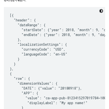
উদাহরণস্বরূপ:
[{

  "header": {

    "dateRange": {

      "startDate": {"year": 2018, "month": 9, "day
      "endDate": {"year": 2018, "month": 9, "day":
    },

    "localizationSettings": {

      "currencyCode": "USD",

      "languageCode": "en-US"

    }

  }

},

{

  "row": {

    "dimensionValues": {

      "DATE": {"value": "20180918"},

      "APP": {

        "value": "ca-app-pub-8123415297019784~10013
         "displayLabel": "My app name!"

      }
