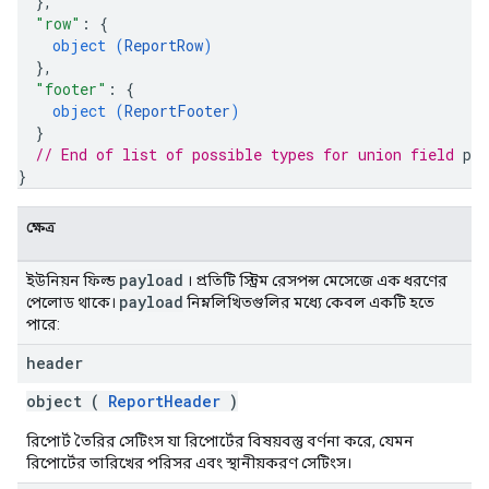
}
,
"row"
: 
{
object (
ReportRow
)
}
,
"footer"
: 
{
object (
ReportFooter
)
}
// End of list of possible types for union field 
pay
}
ক্ষেত্র
payload
ইউনিয়ন ফিল্ড
। প্রতিটি স্ট্রিম রেসপন্স মেসেজে এক ধরণের
payload
পেলোড থাকে।
নিম্নলিখিতগুলির মধ্যে কেবল একটি হতে
পারে:
header
object (
ReportHeader
)
রিপোর্ট তৈরির সেটিংস যা রিপোর্টের বিষয়বস্তু বর্ণনা করে, যেমন
রিপোর্টের তারিখের পরিসর এবং স্থানীয়করণ সেটিংস।