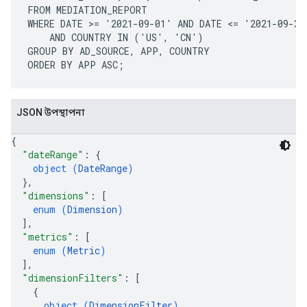
FROM MEDIATION_REPORT

WHERE DATE >= '2021-09-01' AND DATE <= '2021-09-30'
    AND COUNTRY IN ('US', 'CN')

GROUP BY AD_SOURCE, APP, COUNTRY

JSON উপস্থাপনা
{
"dateRange"
: 
{
object (
DateRange
)
}
,
"dimensions"
: 
[
enum (
Dimension
)
]
,
"metrics"
: 
[
enum (
Metric
)
]
,
"dimensionFilters"
: 
[
{
object (
DimensionFilter
)