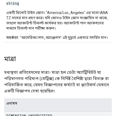
string
একটি রিপোর্ট টাইম জোন। "America/Los_Angeles" এর মতো IANA
TZ নামের মান গ্রহণ করে। যদি কোনও টাইম জোন সংজ্ঞায়িত না থাকে,
তাহলে অ্যাকাউন্ট ডিফল্ট কার্যকর হয়। অ্যাকাউন্ট পান অ্যাকশনের
মাধ্যমে ডিফল্ট মান পরীক্ষা করুন।
সতর্কতা:
"আমেরিকা/লস_অ্যাঞ্জেলস" এই মুহূর্তে একমাত্র সমর্থিত মান।
মাত্রা
মধ্যস্থতা প্রতিবেদনের মাত্রা। মাত্রা হল ডেটা অ্যাট্রিবিউট যা
পরিমাণগত পরিমাপ (মেট্রিক্স) কে নির্দিষ্ট বৈশিষ্ট্য দ্বারা বিভক্ত বা
পরিমার্জিত করে, যেমন বিজ্ঞাপনের ফর্ম্যাট বা প্ল্যাটফর্ম যেখানে
একটি বিজ্ঞাপন দেখা হয়েছিল।
এনামস
DIMENSION
_
UNSPECIFIED