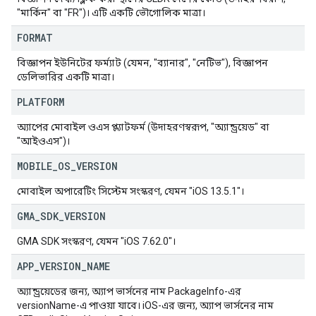
"মার্কিন" বা "FR")। এটি একটি ভৌগোলিক মাত্রা।
FORMAT
বিজ্ঞাপন ইউনিটের ফর্ম্যাট (যেমন, "ব্যানার", "নেটিভ"), বিজ্ঞাপন
ডেলিভারির একটি মাত্রা।
PLATFORM
অ্যাপের মোবাইল ওএস প্ল্যাটফর্ম (উদাহরণস্বরূপ, "অ্যান্ড্রয়েড" বা
"আইওএস")।
MOBILE
_
OS
_
VERSION
মোবাইল অপারেটিং সিস্টেম সংস্করণ, যেমন "iOS 13.5.1"।
GMA
_
SDK
_
VERSION
GMA SDK সংস্করণ, যেমন "iOS 7.62.0"।
APP
_
VERSION
_
NAME
অ্যান্ড্রয়েডের জন্য, অ্যাপ ভার্সনের নাম PackageInfo-এর
versionName-এ পাওয়া যাবে। iOS-এর জন্য, অ্যাপ ভার্সনের নাম