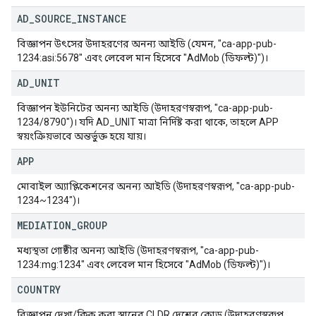
AD
_
SOURCE
_
INSTANCE
বিজ্ঞাপন উৎসের উদাহরণের অনন্য আইডি (যেমন, "ca-app-pub-
1234:asi:5678" এবং লেবেল মান হিসেবে "AdMob (ডিফল্ট)")।
AD
_
UNIT
বিজ্ঞাপন ইউনিটের অনন্য আইডি (উদাহরণস্বরূপ, "ca-app-pub-
1234/8790")। যদি AD_UNIT মাত্রা নির্দিষ্ট করা থাকে, তাহলে APP
স্বয়ংক্রিয়ভাবে অন্তর্ভুক্ত হয়ে যায়।
APP
মোবাইল অ্যাপ্লিকেশনের অনন্য আইডি (উদাহরণস্বরূপ, "ca-app-pub-
1234~1234")।
MEDIATION
_
GROUP
মধ্যস্থতা গোষ্ঠীর অনন্য আইডি (উদাহরণস্বরূপ, "ca-app-pub-
1234:mg:1234" এবং লেবেল মান হিসেবে "AdMob (ডিফল্ট)")।
COUNTRY
বিজ্ঞাপন দেখা/ক্লিক করা স্থানের CLDR দেশের কোড (উদাহরণস্বরূপ,