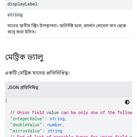
display
Label
string
মানের স্থানীয় স্ট্রিং উপস্থাপনা। অনির্দিষ্ট হলে, প্রদর্শন লেবেল মান থেকে
প্রাপ্ত করা উচিত।
মেট্রিক ভ্যালু
একটি মেট্রিক মানের প্রতিনিধিত্ব।
JSON প্রতিনিধিত্ব
{
// Union field 
value
 can be only one of the followi
"integerValue"
: 
string
,
"doubleValue"
: 
number
,
"microsValue"
: 
string
// End of list of possible types for union field 
val