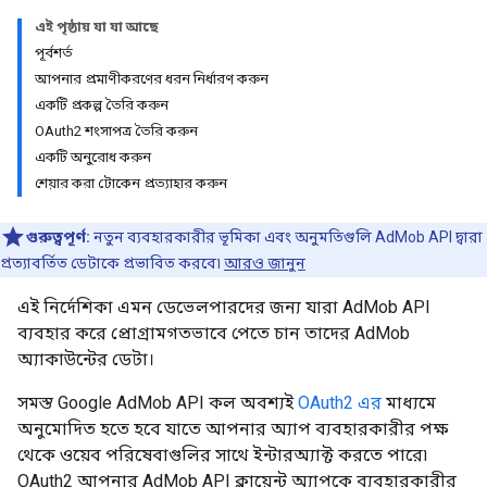
এই পৃষ্ঠায় যা যা আছে
পূর্বশর্ত
আপনার প্রমাণীকরণের ধরন নির্ধারণ করুন
একটি প্রকল্প তৈরি করুন
OAuth2 শংসাপত্র তৈরি করুন
একটি অনুরোধ করুন
শেয়ার করা টোকেন প্রত্যাহার করুন
গুরুত্বপূর্ণ:
নতুন ব্যবহারকারীর ভূমিকা এবং অনুমতিগুলি AdMob API দ্বারা
প্রত্যাবর্তিত ডেটাকে প্রভাবিত করবে৷
আরও জানুন
এই নির্দেশিকা এমন ডেভেলপারদের জন্য যারা AdMob API
ব্যবহার করে প্রোগ্রামগতভাবে পেতে চান তাদের AdMob
অ্যাকাউন্টের ডেটা।
সমস্ত Google AdMob API কল অবশ্যই
OAuth2 এর
মাধ্যমে
অনুমোদিত হতে হবে যাতে আপনার অ্যাপ ব্যবহারকারীর পক্ষ
থেকে ওয়েব পরিষেবাগুলির সাথে ইন্টারঅ্যাক্ট করতে পারে৷
OAuth2 আপনার AdMob API ক্লায়েন্ট অ্যাপকে ব্যবহারকারীর