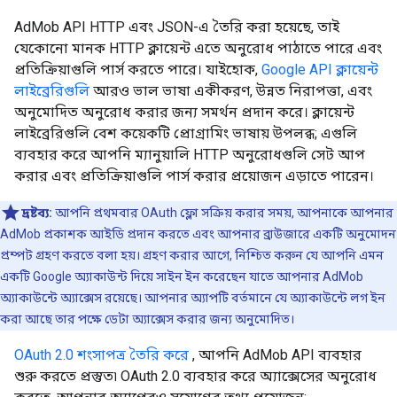
AdMob API HTTP এবং JSON-এ তৈরি করা হয়েছে, তাই
যেকোনো মানক HTTP ক্লায়েন্ট এতে অনুরোধ পাঠাতে পারে এবং
প্রতিক্রিয়াগুলি পার্স করতে পারে। যাইহোক,
Google API ক্লায়েন্ট
লাইব্রেরিগুলি
আরও ভাল ভাষা একীকরণ, উন্নত নিরাপত্তা, এবং
অনুমোদিত অনুরোধ করার জন্য সমর্থন প্রদান করে। ক্লায়েন্ট
লাইব্রেরিগুলি বেশ কয়েকটি প্রোগ্রামিং ভাষায় উপলব্ধ; এগুলি
ব্যবহার করে আপনি ম্যানুয়ালি HTTP অনুরোধগুলি সেট আপ
করার এবং প্রতিক্রিয়াগুলি পার্স করার প্রয়োজন এড়াতে পারেন।
দ্রষ্টব্য:
আপনি প্রথমবার OAuth ফ্লো সক্রিয় করার সময়, আপনাকে আপনার
AdMob প্রকাশক আইডি প্রদান করতে এবং আপনার ব্রাউজারে একটি অনুমোদন
প্রম্পট গ্রহণ করতে বলা হয়। গ্রহণ করার আগে, নিশ্চিত করুন যে আপনি এমন
একটি Google অ্যাকাউন্ট দিয়ে সাইন ইন করেছেন যাতে আপনার AdMob
অ্যাকাউন্টে অ্যাক্সেস রয়েছে। আপনার অ্যাপটি বর্তমানে যে অ্যাকাউন্টে লগ ইন
করা আছে তার পক্ষে ডেটা অ্যাক্সেস করার জন্য অনুমোদিত।
OAuth 2.0 শংসাপত্র তৈরি করে
, আপনি AdMob API ব্যবহার
শুরু করতে প্রস্তুত৷ OAuth 2.0 ব্যবহার করে অ্যাক্সেসের অনুরোধ