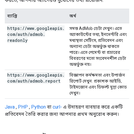
করতে, আপনার অ্যাপেরও সুযোগের তথ্য প্রয়োজন:
ব্যাপ্তি
অর্থ
https:
/
/
www
.
googleapis
.
সমস্ত AdMob ডেটা দেখুন। এতে
com
/
auth
/
admob
.
অ্যাকাউন্টের তথ্য, ইনভেন্টরি এবং
readonly
মধ্যস্থতা সেটিংস, প্রতিবেদন এবং
অন্যান্য ডেটা অন্তর্ভুক্ত থাকতে
পারে। এতে পেমেন্ট বা প্রচারের
বিবরণের মতো সংবেদনশীল ডেটা
অন্তর্ভুক্ত নয়।
https:
/
/
www
.
googleapis
.
বিজ্ঞাপন কর্মক্ষমতা এবং উপার্জন
com
/
auth
/
admob
.
report
রিপোর্ট দেখুন. প্রকাশক আইডি,
টাইমজোন এবং ডিফল্ট মুদ্রা কোড
দেখুন।
Java
,
PHP
,
Python
বা
curl-
এ উদাহরণ ব্যবহার করে একটি
প্রতিবেদন তৈরি করার জন্য আপনার প্রথম অনুরোধ করুন।