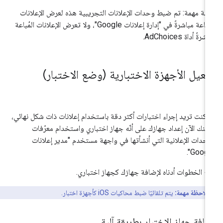
طة مهمة: تم ضبط وحدات الإعلانات التجريبية هذه لعرض الإعلانات
المُباعة مباشرةً في "إدارة إعلانات Google"، ولا تعرض الإعلانات المُباعة
شرةً أداة AdChoices.
فعيل الأجهزة الاختبارية (وضع الاختبار)
ا كنت تريد إجراء اختبارات أكثر دقة باستخدام إعلانات ذات شكل نهائي،
كنك الآن إعداد جهازك على أنّه جهاز اختباري واستخدام معرّفات
وحدات الإعلانية التي أنشأتها في واجهة مستخدم "مدير إعلانات
Google
ّبِع الخطوات أدناه لإضافة جهازك كجهاز اختباري.
ملاحظة مهمة:
يتم تلقائيًا ضبط محاكيات iOS كأجهزة اختبار.
افة جهاز الاختبار بطريقة آلية