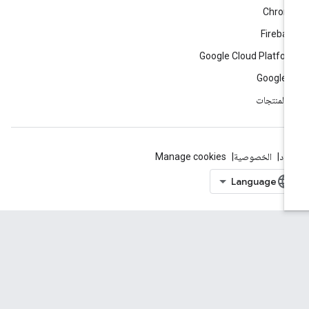
Chrom
Fireba
Google Cloud Platfo
Google 
ّ المنتجات
بنود
الخصوصية
Manage cookies