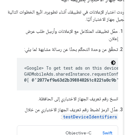
ا أردت اختبار الإعلانات في تطبيقك أثناء تطويره، اتّبِع الخطوات التالية
سجيل جهاز الاختبار آليًا.
حمِّل تطبيقك المتكامل مع الإعلانات وأرسِل طلب عرض
إعلان.
تحقَّق من وحدة التحكّم بحثًا عن رسالة مشابهة لما يلي:
<Google> To get test ads on this device, se
GADMobileAds.sharedInstance.requestConfigur
@[ @"
2077ef9a63d2b398840261c8221a0c9b
" ];
انسخ رقم تعريف الجهاز الاختباري إلى الحافظة.
عدِّل الرمز لضبط رقم تعريف الجهاز الاختباري من خلال
:
testDeviceIdentifiers
Objective-C
Swift