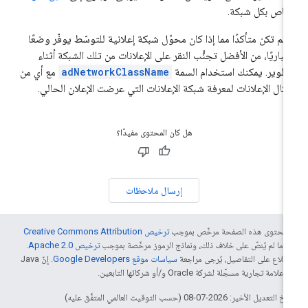
خاص بكل شبكة.
ا لم تكن متأكدًا مما إذا كان محوّل شبكة إعلانية للتوسّط يوفّر وضعًا
تباريًا، من الأفضل تجنُّب النقر على الإعلانات من تلك الشبكة أثناء
تطوير. يمكنك استخدام السمة
adNetworkClassName
مع أي من
كال الإعلانات لمعرفة شبكة الإعلانات التي عرضت الإعلان الحالي.
هل كان المحتوى مفيدًا؟
إرسال ملاحظات
ّ محتوى هذه الصفحة مرخّص بموجب
ترخيص Creative Commons Attribution
4‏
ما لم يُنصّ على خلاف ذلك، ونماذج الرموز مرخّصة بموجب
ترخيص Apache 2.0‏
.
اطّلاع على التفاصيل، يُرجى مراجعة
سياسات موقع Google Developers‏
. إنّ Java
لامة تجارية مسجَّلة لشركة Oracle و/أو شركائها التابعين.
التعديل الأخير: 2026-07-08 (حسب التوقيت العالمي المتفَّق عليه)