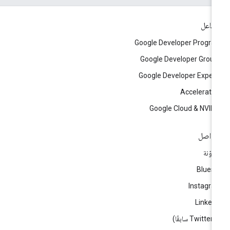
تفاعل
Google Developer Progr
Google Developer Grou
Google Developer Exper
Accelerato
Google Cloud & NVID
تواصل
مدوّنة
Blues
Instagr
Linked
ا)