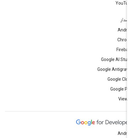
YouTub
إصدار
Andro
Chrom
Fireba
Google AI Stud
Google Antigravi
Google Clo
Google Pl
View a
Andro