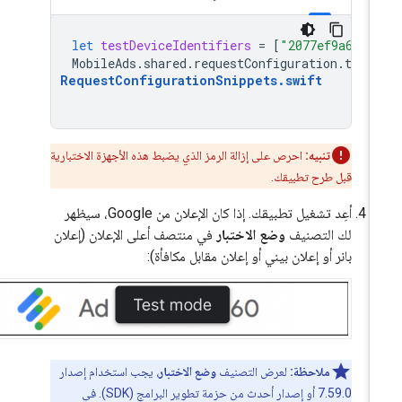
let
testDeviceIdentifiers
=
[
"2077ef9a63d2
MobileAds
.
shared
.
requestConfiguration
.
testD
RequestConfigurationSnippets
.
swift
تنبيه:
احرص على إزالة الرمز الذي يضبط هذه الأجهزة الاختبارية
قبل طرح تطبيقك.
أعِد تشغيل تطبيقك. إذا كان الإعلان من Google، سيظهر
لك التصنيف
وضع الاختبار
في منتصف أعلى الإعلان (إعلان
بانر أو إعلان بيني أو إعلان مقابل مكافأة):
ملاحظة:
لعرض التصنيف
وضع الاختبار
، يجب استخدام إصدار
7.59.0 أو إصدار أحدث من حزمة تطوير البرامج (SDK). في