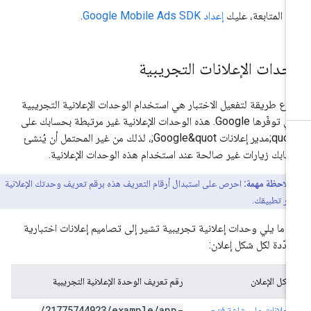
ل المتابعة، عليك
إعداد
Google Mobile Ads SDK
.
حدات الإعلانات التجريبية
رع طريقة لتفعيل الاختبار هي استخدام الوحدات الإعلانية التجريبية
التي توفّرها Google. هذه الوحدات الإعلانية غير مرتبطة بحسابك على
&quot;مدير إعلانات Google&quot;، لذلك من غير المحتمل أن يُنشئ
ابك زيارات غير صالحة عند استخدام هذه الوحدات الإعلانية.
ملاحظة مهمة:
احرص على استبدال أرقام التعريف هذه برقم تعريف وحدتك الإعلانية
شر تطبيقك.
 ما يلي وحدات إعلانية تجريبية تشير إلى تصاميم إعلانات اختبارية
دّدة لكل شكل إعلان:
شكل الإعلان
رقم تعريف الوحدة الإعلانية التجريبية
/
21775744923
/
example
/
app-
الإعلانات على شاشة فتح