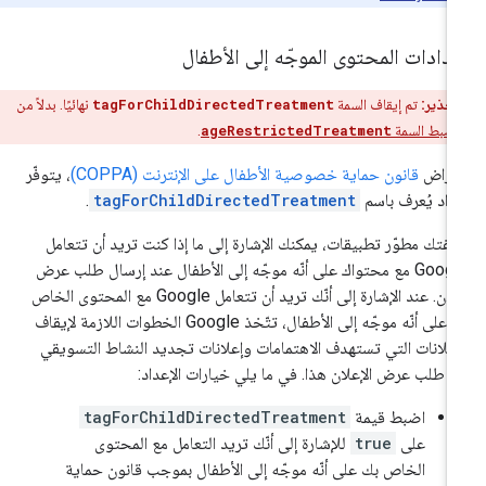
دادات المحتوى الموجّه إلى الأطفال
تحذير:
تم إيقاف السمة
tagForChildDirectedTreatment
نهائيًا. بدلاً من
اضبط السمة
ageRestrictedTreatment
.
غراض
قانون حماية خصوصية الأطفال على الإنترنت (COPPA)
، يتوفّر
داد يُعرف باسم
tagForChildDirectedTreatment
.
فتك مطوّر تطبيقات، يمكنك الإشارة إلى ما إذا كنت تريد أن تتعامل
Google مع محتواك على أنّه موجّه إلى الأطفال عند إرسال طلب عرض
إعلان. عند الإشارة إلى أنّك تريد أن تتعامل Google مع المحتوى الخاص
بك على أنّه موجّه إلى الأطفال، تتّخذ Google الخطوات اللازمة لإيقاف
إعلانات التي تستهدف الاهتمامات وإعلانات تجديد النشاط التسويقي
 طلب عرض الإعلان هذا. في ما يلي خيارات الإعداد:
اضبط قيمة
tagForChildDirectedTreatment
على
true
للإشارة إلى أنّك تريد التعامل مع المحتوى
الخاص بك على أنّه موجّه إلى الأطفال بموجب قانون حماية