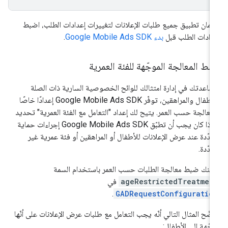
مان تطبيق جميع طلبات الإعلانات لتغييرات إعدادات الطلب، اضبط
دادات الطلب قبل
بدء
Google Mobile Ads SDK
.
ط المعالجة الموجّهة للفئة العمرية
ساعدتك في إدارة امتثالك للوائح الخصوصية السارية ذات الصلة
لأطفال والمراهقين، توفّر
Google Mobile Ads SDK
إعدادًا خاصًا
لمعالجة حسب العمر. يتيح لك إعداد "التعامل مع الفئة العمرية" تحديد
 إذا كان يجب أن تطبّق
Google Mobile Ads SDK
إجراءات حماية
دّدة عند عرض الإعلانات للأطفال أو المراهقين أو فئة عمرية غير
دّدة.
كنك ضبط معالجة الطلبات حسب العمر باستخدام السمة
ageRestrictedTreatmen
في
.
GADRequestConfiguratio
ضّح المثال التالي أنّه يجب التعامل مع طلبات عرض الإعلانات على أنّها
جّهة إلى الأطفال: