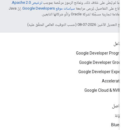
4‏
ما لم يُنصّ على خلاف ذلك، ونماذج الرموز مرخّصة بموجب
ترخيص Apache 2.0‏
.
اطّلاع على التفاصيل، يُرجى مراجعة
سياسات موقع Google Developers‏
. إنّ Java
لامة تجارية مسجَّلة لشركة Oracle و/أو شركائها التابعين.
التعديل الأخير: 2026-07-08 (حسب التوقيت العالمي المتفَّق عليه)
تفاعل
Google Developer Progr
Google Developer Grou
Google Developer Exper
Accelerato
Google Cloud & NVID
تواصل
مدوّنة
Blues