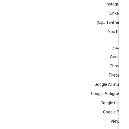
Instagr
Linked
ا)
YouTub
إصدار
Andro
Chrom
Fireba
Google AI Stud
Google Antigravi
Google Clo
Google Pl
View a