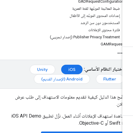
GADRequestConfiguration
ضبط المعالجة الموجّهة للفئة العمرية
إعدادات المحتوى الموجّه إلى الأطفال
المستخدمون دون سن الرشد
فلترة محتوى الإعلانات
‫Publisher Privacy Treatment (إصدار تجريبي)
GAMRequest
اختيار النظام الأساسي:
Unity
iOS
Flutter
Android (الإصدار القديم)
ضّح هذا الدليل كيفية تقديم معلومات الاستهداف إلى طلب عرض
إعلان.
لمشاهدة استهداف الإعلانات أثناء العمل، نزِّل تطبيق iOS API Demo
Sw أو Objective-C.