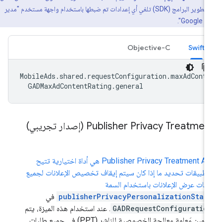
حزمة تطوير البرامج (SDK) تلغي أي إعدادات تم ضبطها باستخدام واجهة مستخدم "مدير
Goog".
Objective-C
Swift
MobileAds
.
shared
.
requestConfiguration
.
maxAdCont
GADMaxAdContentRating
.
general
Publisher Privacy Treatmen (إصدار تجريبي)
‫Publisher Privacy Treatment API هي أداة اختيارية تتيح
تطبيقات تحديد ما إذا كان سيتم إيقاف تخصيص الإعلانات لجميع
بات عرض الإعلانات باستخدام السمة
publisherPrivacyPersonalizationStat
في
GADRequestConfiguratio
. عند استخدام هذه الميزة، يتم
تضمين مَعلمة معالجة الخصوصية للناشر (PPT) في جميع طلبات