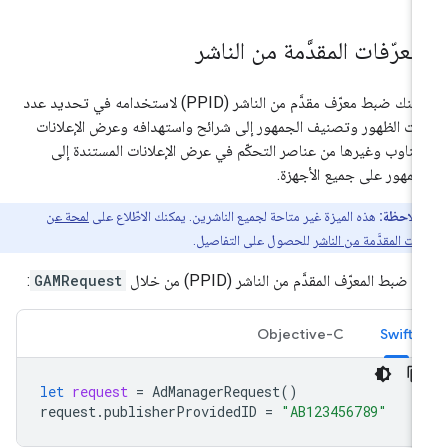
لمعرّفات المقدَّمة من الناشر
يمكنك ضبط معرّف مقدَّم من الناشر (PPID) لاستخدامه في تحديد عدد
ات الظهور وتصنيف الجمهور إلى شرائح واستهدافه وعرض الإعلانات
لتناوب وغيرها من عناصر التحكّم في عرض الإعلانات المستندة إلى
جمهور على جميع الأجهزة.
ملاحظة:
هذه الميزة غير متاحة لجميع الناشرين. يمكنك الاطّلاع على
لمحة عن
فات المقدَّمة من الناشر
للحصول على التفاصيل.
م ضبط المعرّف المقدَّم من الناشر (PPID) من خلال
GAMRequest
:
Objective-C
Swift
let
request
=
AdManagerRequest
()
request
.
publisherProvidedID
=
"AB123456789"