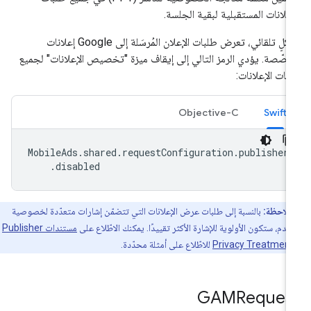
إعلانات المستقبلية لبقية الجلسة.
بشكلٍ تلقائي، تعرض طلبات الإعلان المُرسَلة إلى Google إعلانات
صّصة. يؤدي الرمز التالي إلى إيقاف ميزة "تخصيص الإعلانات" لجميع
بات الإعلانات:
Objective-C
Swift
MobileAds
.
shared
.
requestConfiguration
.
publisher
.
disabled
ملاحظة:
بالنسبة إلى طلبات عرض الإعلانات التي تتضمّن إشارات متعدّدة لخصوصية
خدم، ستكون الأولوية للإشارة الأكثر تقييدًا. يمكنك الاطّلاع على
مستندات Publisher
Privacy Treatment
للاطّلاع على أمثلة محدّدة.
GAMReques