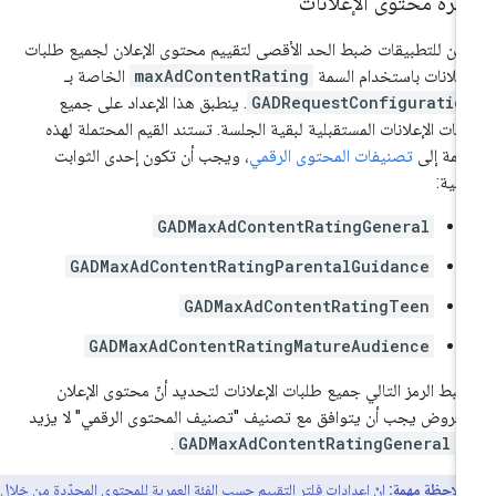
ترة محتوى الإعلانات
كن للتطبيقات ضبط الحد الأقصى لتقييم محتوى الإعلان لجميع طلبات
إعلانات باستخدام السمة
maxAdContentRating
الخاصة بـ
GADRequestConfiguratio
. ينطبق هذا الإعداد على جميع
بات الإعلانات المستقبلية لبقية الجلسة. تستند القيم المحتملة لهذه
سمة إلى
تصنيفات المحتوى الرقمي
، ويجب أن تكون إحدى الثوابت
تالية:
GADMaxAdContentRatingGeneral
GADMaxAdContentRatingParentalGuidance
GADMaxAdContentRatingTeen
GADMaxAdContentRatingMatureAudience
بط الرمز التالي جميع طلبات الإعلانات لتحديد أنّ محتوى الإعلان
معروض يجب أن يتوافق مع تصنيف "تصنيف المحتوى الرقمي" لا يزيد
ن
GADMaxAdContentRatingGeneral
.
ملاحظة مهمة:
إنّ إعدادات فلتر التقييم حسب الفئة العمرية للمحتوى المحدّدة من خلال