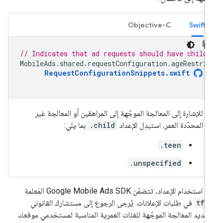
Objective-C
Swift
// Indicates that ad requests should have child
MobileAds
.
shared
.
requestConfiguration
.
ageRestri
RequestConfigurationSnippets
.
swift
للإشارة إلى المعالجة الموجّهة إلى المراهقين أو المعالجة غير
المحدّدة العمر، استبدِل الإعداد
.child
بما يلي:
.teen
.unspecified
د استخدام الإعداد، تتضمّن
Google Mobile Ads SDK
المَعلمة
tfa
في طلبات الإعلانات. يُرجى الرجوع إلى مستشارك القانوني
حديد المعالجة الموجّهة للفئات العمرية المناسبة لمستخدمي موقعك