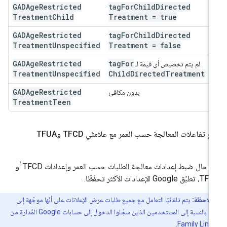
GADAge
Restricted
tag
For
Child
Directed
Treatment
Child
Treatment = true
GADAge
Restricted
tag
For
Child
Directed
Treatment
Unspecified
Treatment = false
GADAge
Restricted
tag
For
لم يتم تخصيص أي قيمة لـ
Treatment
Unspecified
Child
Directed
Treatment
GADAge
Restricted
بدون مكافئ
Treatment
Teen
م تفاعلات المعالجة حسب العمر مع علامتَي TFCD وTFUA
في حال ضبط إعدادات معالجة الطلبات حسب العمر وإعدادات TFCD أو
ق Google الإعدادات الأكثر تحفّظًا.
ملاحظة:
يتم تلقائيًا التعامل مع جميع طلبات عرض الإعلانات على أنّها موجّهة إلى
الأطفال بالنسبة إلى المستخدمين الذين سجّلوا الدخول إلى حسابات Google المُدارة من
.
Family Link