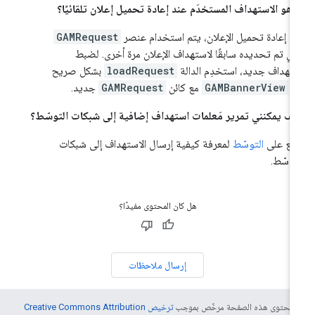
 هو الاستهداف المستخدَم عند إعادة تحميل إعلان تلقائيًا؟
د إعادة تحميل الإعلان، يتم استخدام عنصر
GAMRequest
ذي تم تحديده سابقًا لاستهداف الإعلان مرة أخرى. لضبط
تهداف جديد، استخدِم الدالة
loadRequest
بشكل صريح
ي
GAMBannerView
مع كائن
GAMRequest
جديد.
ف يمكنني تمرير مَعلمات استهداف إضافية إلى شبكات التوسّط؟
ّلِع على
التوسّط
لمعرفة كيفية إرسال الاستهداف إلى شبكات
توسّط.
هل كان المحتوى مفيدًا؟
إرسال ملاحظات
ّ محتوى هذه الصفحة مرخّص بموجب
ترخيص Creative Commons Attribution