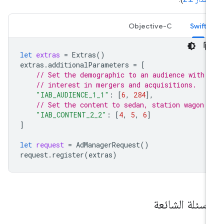
Objective-C
Swift
let
extras
=
Extras
()
extras
.
additionalParameters
=
[
// Set the demographic to an audience with 
// interest in mergers and acquisitions.
"IAB_AUDIENCE_1_1"
:
[
6
,
284
],
// Set the content to sedan, station wagon 
"IAB_CONTENT_2_2"
:
[
4
,
5
,
6
]
]
let
request
=
AdManagerRequest
()
request
.
register
(
extras
)
لأسئلة الشائعة