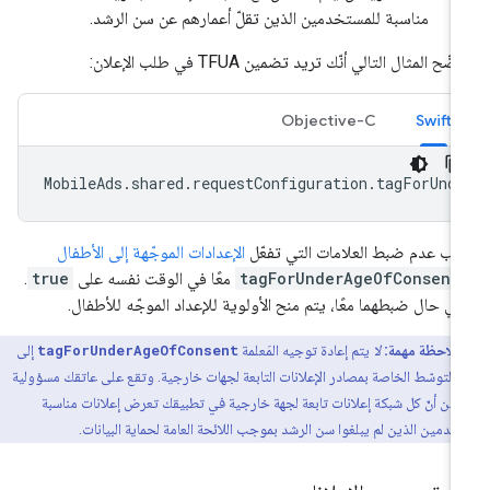
مناسبة للمستخدمين الذين تقلّ أعمارهم عن سن الرشد.
ّح المثال التالي أنّك تريد تضمين TFUA في طلب الإعلان:
Objective-C
Swift
MobileAds
.
shared
.
requestConfiguration
.
tagForUnd
ب عدم ضبط العلامات التي تفعّل
الإعدادات الموجّهة إلى الأطفال
tagForUnderAgeOfConsent
معًا في الوقت نفسه على
true
.
ي حال ضبطهما معًا، يتم منح الأولوية للإعداد الموجّه للأطفال.
ملاحظة مهمة:
لا
يتم إعادة توجيه المَعلمة
tagForUnderAgeOfConsent
إلى
 التوسّط الخاصة بمصادر الإعلانات التابعة لجهات خارجية. وتقع على عاتقك مسؤولية
ّد من أنّ كل شبكة إعلانات تابعة لجهة خارجية في تطبيقك تعرض إعلانات مناسبة
خدمين الذين لم يبلغوا سن الرشد بموجب اللائحة العامة لحماية البيانات.