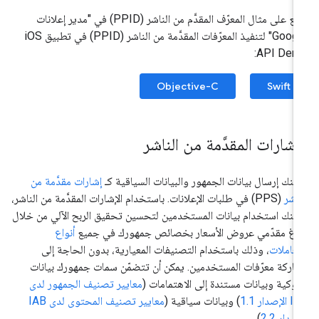
اطّلِع على مثال المعرّف المقدَّم من الناشر (PPID) في "مدير إعلانات
Google" لتنفيذ المعرّفات المقدَّمة من الناشر (PPID) في تطبيق iOS
API Demo
Objective-C
Swift
لإشارات المقدَّمة من الناشر
كنك إرسال بيانات الجمهور والبيانات السياقية كـ
إشارات مقدَّمة من
ناشر
(PPS) في طلبات الإعلانات. باستخدام الإشارات المقدَّمة من الناشر،
كنك استخدام بيانات المستخدمين لتحسين تحقيق الربح الآلي من خلال
لاغ مقدّمي عروض الأسعار بخصائص جمهورك في جميع
أنواع
معاملات
، وذلك باستخدام التصنيفات المعيارية، بدون الحاجة إلى
اركة معرّفات المستخدمين. يمكن أن تتضمّن سمات جمهورك بيانات
وكية وبيانات مستندة إلى الاهتمامات (
معايير تصنيف الجمهور لدى
لإصدار 1.1
) وبيانات سياقية (
معايير تصنيف المحتوى لدى IAB
إصدار 2.2
).