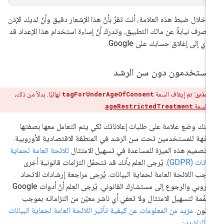
 خلال ضبط هذه العلامة، أنت تقرّ بأنّ هذا الإشعار دقيق وأنّ لديك الإذن
لتصرف نيابةً عن مالك التطبيق، وتدرك أنّ إساءة استخدام هذا الإعداد قد
دي إلى إغلاق حسابك على Google.
لمستخدمون دون سن الرشد
تحذير:
تم إيقاف السمة
tagForUnderAgeOfConsent
نهائيًا. بدلاً من ذلك،
 السمة
ageRestrictedTreatment
.
كنك وضع علامة على طلبات إعلاناتك لكي يتم التعامل معها بصفتها
جّهة للمستخدمين تحت سن الرشد في المنطقة الاقتصادية الأوروبية.
 تصميم هذه الميزة للمساعدة في تسهيل الامتثال
للائحة العامة لحماية
يانات (GDPR)
. يُرجى العلم بأنك قد تتحمّل التزامات قانونية أخرى
وجب اللائحة العامة لحماية البيانات. يُرجى مراجعة إرشادات الاتحاد
الأوروبي والرجوع إلى مستشارك القانوني. يُرجى العِلم أنّ أدوات Google
مّمة لتسهيل الامتثال ولا تعفي أي ناشر معيّن من التزاماته بموجب
قانون.
مزيد من المعلومات عن كيفية تأثير اللائحة العامة لحماية البيانات
 الناشرين