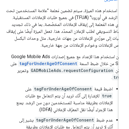
د استخدام هذه الميزة، سيتم تضمين مَعلمة "علامة المستخدمين تحت
سن الرشد في أوروبا" (TFUA) في جميع طلبات الإعلانات المستقبلية.
دي هذه المَعلمة إلى إيقاف الإعلانات المخصّصة، بما في ذلك تجديد
نشاط التسويقي لطلب الإعلان المحدّد هذا. تعمل الميزة أيضًا على إيقاف
طلبات إلى مورّدي الإعلانات من جهات خارجية، مثل وحدات البكسل
ياس الإعلانات وخوادم الإعلانات من جهة خارجية.
كن استخدام هذا الإعداد مع جميع إصدارات
Google Mobile Ads
SD
من خلال ضبط السمة
tagForUnderAgeOfConsent
على
كائن
GADMobileAds.requestConfiguration
وتمرير
.
tru
اضبط قيمة
tagForUnderAgeOfConsent
على
true
للإشارة إلى أنّك تريد أن يتم التعامل مع طلبات
الإعلانات بطريقة مناسبة للمستخدمين دون سن الرشد. يمنع
هذا الإجراء أيضًا نقل المعرّف الإعلاني (IDFA).
عدم ضبط
tagForUnderAgeOfConsent
يشير إلى
أنّك لا تريد أن يتم التعامل مع طلبات الإعلانات بطريقة