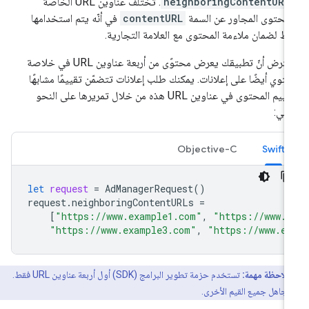
neighboringContentURL
. تختلف عناوين URL الخاصة
لمحتوى المجاور عن السمة
contentURL
في أنّه يتم استخدامها
ط لضمان ملاءمة المحتوى مع العلامة التجارية.
لنفترض أنّ تطبيقك يعرض محتوًى من أربعة عناوين URL في خلاصة
توي أيضًا على إعلانات. يمكنك طلب إعلانات تتضمّن تقييمًا مشابهًا
لتقييم المحتوى في عناوين URL هذه من خلال تمريرها على النحو
تالي:
Objective-C
Swift
let
request
=
AdManagerRequest
()
request
.
neighboringContentURLs
=
[
"https://www.example1.com"
,
"https://www.e
"https://www.example3.com"
,
"https://www.ex
ملاحظة مهمة:
تستخدم حزمة تطوير البرامج (SDK) أول أربعة عناوين URL فقط.
تجاهل جميع القيم الأخرى.