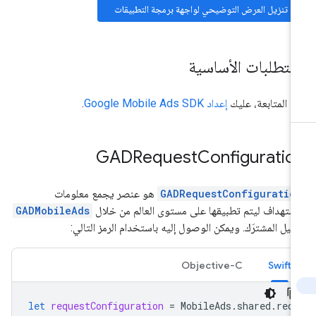
تنزيل العرض التوضيحي لواجهة برمجة التطبيقات
لمتطلبات الأساسية
ل المتابعة، عليك
إعداد
Google Mobile Ads SDK
.
GADRequest
Configuratio
GADRequestConfiguratio
هو عنصر يجمع معلومات
استهداف ليتم تطبيقها على مستوى العالم من خلال
GADMobileAds
مثيل المشترَك. ويمكن الوصول إليه باستخدام الرمز التالي:
Objective-C
Swift
let
requestConfiguration
=
MobileAds
.
shared
.
requ