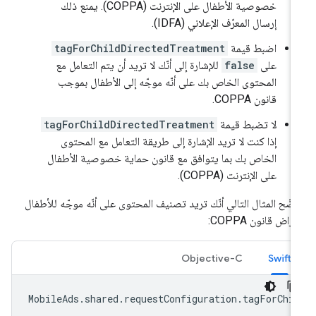
خصوصية الأطفال على الإنترنت (COPPA). يمنع ذلك
إرسال المعرّف الإعلاني (IDFA).
اضبط قيمة
tagForChildDirectedTreatment
على
false
للإشارة إلى أنّك لا تريد أن يتم التعامل مع
المحتوى الخاص بك على أنّه موجّه إلى الأطفال بموجب
قانون COPPA.
لا تضبط قيمة
tagForChildDirectedTreatment
إذا كنت لا تريد الإشارة إلى طريقة التعامل مع المحتوى
الخاص بك بما يتوافق مع قانون حماية خصوصية الأطفال
على الإنترنت (COPPA).
ضّح المثال التالي أنّك تريد تصنيف المحتوى على أنّه موجّه للأطفال
غراض قانون COPPA:
Objective-C
Swift
MobileAds
.
shared
.
requestConfiguration
.
tagForChi