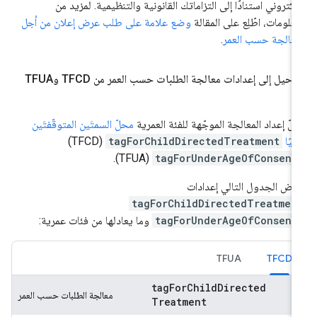
إلكتروني استنادًا إلى التزاماتك القانونية والتنظيمية. لمزيد من
معلومات، اطّلِع على المقالة
وضع علامة على طلب عرض إعلان من أجل
معالجة حسب العمر
.
ترحيل إلى إعدادات معالجة الطلبات حسب العمر من TFCD وTFUA
لّ إعداد المعالجة الموجّهة للفئة العمرية
محلّ السمتَين المتوقّفتَين
ائيًا
tagForChildDirectedTreatment
(TFCD)
(TFUA).
tagForUnderAgeOfConsent
رض الجدول التالي إعدادات
tagForChildDirectedTreatmen
tagForUnderAgeOfConsent
وما يعادلها من فئات عمرية:
TFUA
TFCD
tag
For
Child
Directed
معالجة الطلبات حسب العمر
Treatment