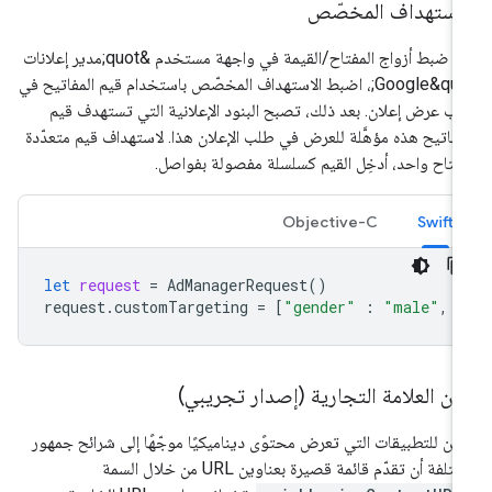
لاستهداف المخصّص
بعد ضبط أزواج المفتاح/القيمة في واجهة مستخدم &quot;مدير إعلانات
Google&quot;، اضبط الاستهداف المخصّص باستخدام قيم المفاتيح في
ب عرض إعلان. بعد ذلك، تصبح البنود الإعلانية التي تستهدف قيم
مفاتيح هذه مؤهَّلة للعرض في طلب الإعلان هذا. لاستهداف قيم متعدّدة
فتاح واحد، أدخِل القيم كسلسلة مفصولة بفواصل.
Objective-C
Swift
let
request
=
AdManagerRequest
()
request
.
customTargeting
=
[
"gender"
:
"male"
,
ان العلامة التجارية (إصدار تجريبي)
كن للتطبيقات التي تعرض محتوًى ديناميكيًا موجّهًا إلى شرائح جمهور
تلفة أن تقدّم قائمة قصيرة بعناوين URL من خلال السمة