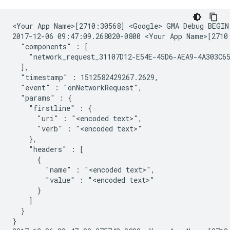
<Your App Name>[2710:30568] <Google> GMA Debug BEGIN

2017-12-06 09:47:09.268020-0800 <Your App Name>[2710
  "components" : [

    "network_request_31107D12-E54E-45D6-AEA9-4A303C65
  ],

  "timestamp" : 1512582429267.2629,

  "event" : "onNetworkRequest",

  "params" : {

    "firstline" : {

      "uri" : "<encoded text>",

      "verb" : "<encoded text>"

    },

    "headers" : [

      {

        "name" : "<encoded text>",

        "value" : "<encoded text>"

      }

    ]

  }

}
