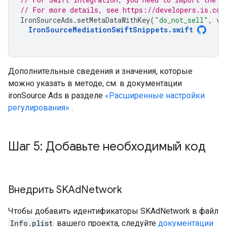
// For more details, see https://developers.is.com
IronSourceAds
.
setMetaDataWithKey
(
"do_not_sell"
,
va
IronSourceMediationSwiftSnippets
.
swift
Дополнительные сведения и значения, которые
можно указать в методе, см. в документации
ironSource Ads в разделе
«Расширенные настройки
регулирования»
.
Шаг 5: Добавьте необходимый код
Внедрить SKAd
Network
Чтобы добавить идентификаторы SKAdNetwork в файл
Info.plist
вашего проекта, следуйте
документации