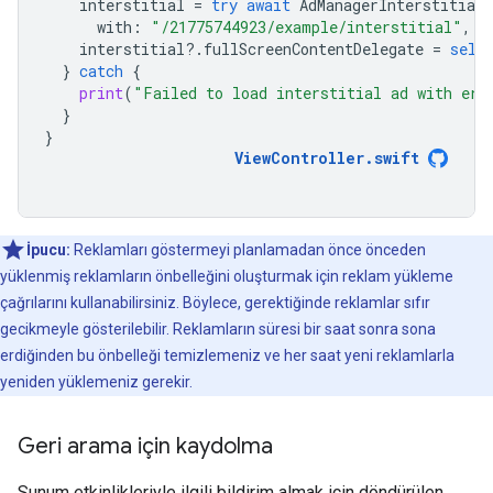
interstitial
=
try
await
AdManagerInterstitialA
with
:
"/21775744923/example/interstitial"
,
r
interstitial
?.
fullScreenContentDelegate
=
self
}
catch
{
print
(
"Failed to load interstitial ad with err
}
}
ViewController
.
swift
İpucu:
Reklamları göstermeyi planlamadan önce önceden
yüklenmiş reklamların önbelleğini oluşturmak için reklam yükleme
çağrılarını kullanabilirsiniz. Böylece, gerektiğinde reklamlar sıfır
gecikmeyle gösterilebilir. Reklamların süresi bir saat sonra sona
erdiğinden bu önbelleği temizlemeniz ve her saat yeni reklamlarla
yeniden yüklemeniz gerekir.
Geri arama için kaydolma
Sunum etkinlikleriyle ilgili bildirim almak için döndürülen