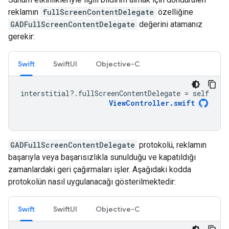
reklamın
fullScreenContentDelegate
özelliğine
GADFullScreenContentDelegate
değerini atamanız
gerekir:
Swift
SwiftUI
Objective-C
interstitial
?.
fullScreenContentDelegate
=
self
ViewController
.
swift
GADFullScreenContentDelegate
protokolü, reklamın
başarıyla veya başarısızlıkla sunulduğu ve kapatıldığı
zamanlardaki geri çağırmaları işler. Aşağıdaki kodda
protokolün nasıl uygulanacağı gösterilmektedir:
Swift
SwiftUI
Objective-C