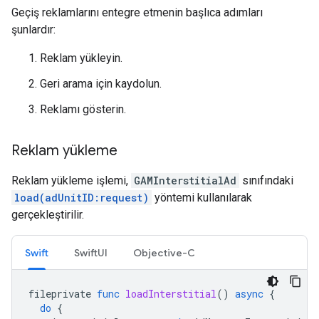
Geçiş reklamlarını entegre etmenin başlıca adımları
şunlardır:
Reklam yükleyin.
Geri arama için kaydolun.
Reklamı gösterin.
Reklam yükleme
Reklam yükleme işlemi,
GAMInterstitialAd
sınıfındaki
load(adUnitID:request)
yöntemi kullanılarak
gerçekleştirilir.
Swift
SwiftUI
Objective-C
fileprivate
func
loadInterstitial
()
async
{
do
{