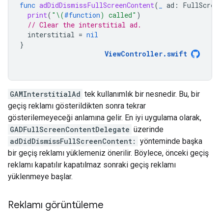
func
adDidDismissFullScreenContent
(
_
ad
:
FullScree
print
(
"
\(
#function
)
 called"
)
// Clear the interstitial ad.
interstitial
=
nil
}
ViewController
.
swift
GAMInterstitialAd
tek kullanımlık bir nesnedir. Bu, bir
geçiş reklamı gösterildikten sonra tekrar
gösterilemeyeceği anlamına gelir. En iyi uygulama olarak,
GADFullScreenContentDelegate
üzerinde
adDidDismissFullScreenContent:
yönteminde başka
bir geçiş reklamı yüklemeniz önerilir. Böylece, önceki geçiş
reklamı kapatılır kapatılmaz sonraki geçiş reklamı
yüklenmeye başlar.
Reklamı görüntüleme