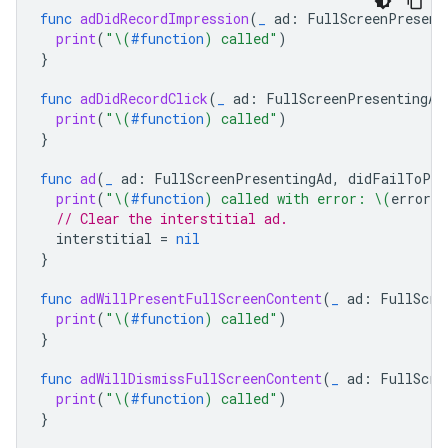
func
adDidRecordImpression
(
_
ad
:
FullScreenPresent
print
(
"
\(
#function
)
 called"
)
}
func
adDidRecordClick
(
_
ad
:
FullScreenPresentingAd
print
(
"
\(
#function
)
 called"
)
}
func
ad
(
_
ad
:
FullScreenPresentingAd
,
didFailToPre
print
(
"
\(
#function
)
 called with error: 
\(
error
.
l
// Clear the interstitial ad.
interstitial
=
nil
}
func
adWillPresentFullScreenContent
(
_
ad
:
FullScre
print
(
"
\(
#function
)
 called"
)
}
func
adWillDismissFullScreenContent
(
_
ad
:
FullScre
print
(
"
\(
#function
)
 called"
)
}