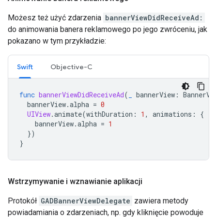
Możesz też użyć zdarzenia
bannerViewDidReceiveAd:
do animowania banera reklamowego po jego zwróceniu, jak
pokazano w tym przykładzie:
Swift
Objective-C
func
bannerViewDidReceiveAd
(
_
bannerView
:
BannerVi
bannerView
.
alpha
=
0
UIView
.
animate
(
withDuration
:
1
,
animations
:
{
bannerView
.
alpha
=
1
})
}
Wstrzymywanie i wznawianie aplikacji
Protokół
GADBannerViewDelegate
zawiera metody
powiadamiania o zdarzeniach, np. gdy kliknięcie powoduje