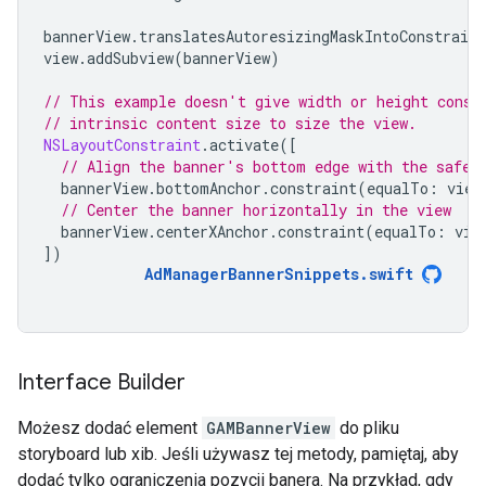
bannerView
.
translatesAutoresizingMaskIntoConstraint
view
.
addSubview
(
bannerView
)
// This example doesn't give width or height const
// intrinsic content size to size the view.
NSLayoutConstraint
.
activate
([
// Align the banner's bottom edge with the safe 
bannerView
.
bottomAnchor
.
constraint
(
equalTo
:
view
// Center the banner horizontally in the view
bannerView
.
centerXAnchor
.
constraint
(
equalTo
:
vie
])
AdManagerBannerSnippets
.
swift
Interface Builder
Możesz dodać element
GAMBannerView
do pliku
storyboard lub xib. Jeśli używasz tej metody, pamiętaj, aby
dodać tylko ograniczenia pozycji banera. Na przykład, gdy