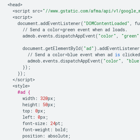
<
head
<
script
src
=
"//www.gstatic.com/afma/api/v1/google_
<
script
document
.
addEventListener
(
"DOMContentLoaded"
,
fu
//
Send
a
color
=
green
event
when
ad
loads
.
admob
.
events
.
dispatchAppEvent
(
"color"
,
"green"
document
.
getElementById
(
"ad"
)
.
addEventListener
//
Send
a
color
=
blue
event
when
ad
is
clicked
admob
.
events
.
dispatchAppEvent
(
"color"
,
"blue
});
});
<
/
script
<
style
#ad {
width
:
320
px
;
height
:
50
px
;
top
:
0
px
;
left
:
0
px
;
font
-
size
:
24
pt
;
font
-
weight
:
bold
;
position
:
absolute
;