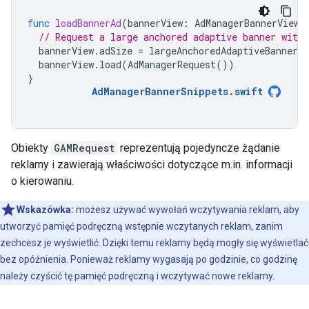
func
loadBannerAd
(
bannerView
:
AdManagerBannerView
)
// Request a large anchored adaptive banner with 
bannerView
.
adSize
=
largeAnchoredAdaptiveBanner
(
bannerView
.
load
(
AdManagerRequest
())
}
AdManagerBannerSnippets
.
swift
Obiekty
GAMRequest
reprezentują pojedyncze żądanie
reklamy i zawierają właściwości dotyczące m.in. informacji
o kierowaniu.
Wskazówka:
możesz używać wywołań wczytywania reklam, aby
utworzyć pamięć podręczną wstępnie wczytanych reklam, zanim
zechcesz je wyświetlić. Dzięki temu reklamy będą mogły się wyświetlać
bez opóźnienia. Ponieważ reklamy wygasają po godzinie, co godzinę
należy czyścić tę pamięć podręczną i wczytywać nowe reklamy.