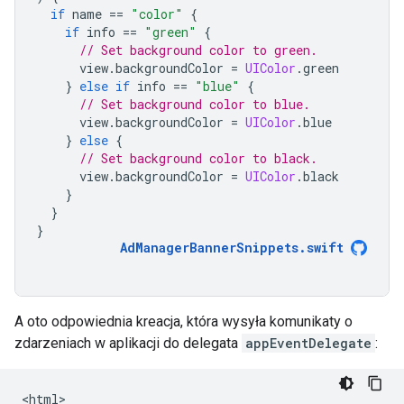
if
name
==
"color"
{
if
info
==
"green"
{
// Set background color to green.
view
.
backgroundColor
=
UIColor
.
green
}
else
if
info
==
"blue"
{
// Set background color to blue.
view
.
backgroundColor
=
UIColor
.
blue
}
else
{
// Set background color to black.
view
.
backgroundColor
=
UIColor
.
black
}
}
}
AdManagerBannerSnippets
.
swift
A oto odpowiednia kreacja, która wysyła komunikaty o
zdarzeniach w aplikacji do delegata
appEventDelegate
:
<
html
>
