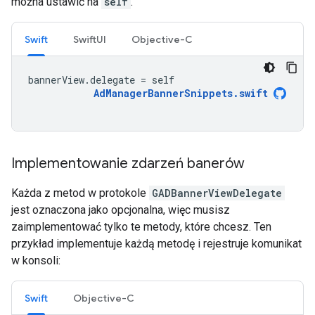
można ustawić na
self
.
Swift
SwiftUI
Objective-C
bannerView
.
delegate
=
self
AdManagerBannerSnippets
.
swift
Implementowanie zdarzeń banerów
Każda z metod w protokole
GADBannerViewDelegate
jest oznaczona jako opcjonalna, więc musisz
zaimplementować tylko te metody, które chcesz. Ten
przykład implementuje każdą metodę i rejestruje komunikat
w konsoli:
Swift
Objective-C