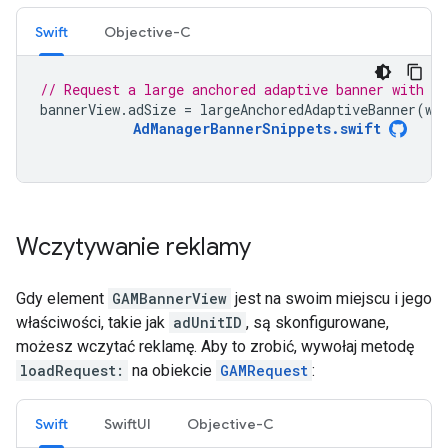
Swift
Objective-C
// Request a large anchored adaptive banner with a 
bannerView
.
adSize
=
largeAnchoredAdaptiveBanner
(
wi
AdManagerBannerSnippets
.
swift
Wczytywanie reklamy
Gdy element
GAMBannerView
jest na swoim miejscu i jego
właściwości, takie jak
adUnitID
, są skonfigurowane,
możesz wczytać reklamę. Aby to zrobić, wywołaj metodę
loadRequest:
na obiekcie
GAMRequest
:
Swift
SwiftUI
Objective-C