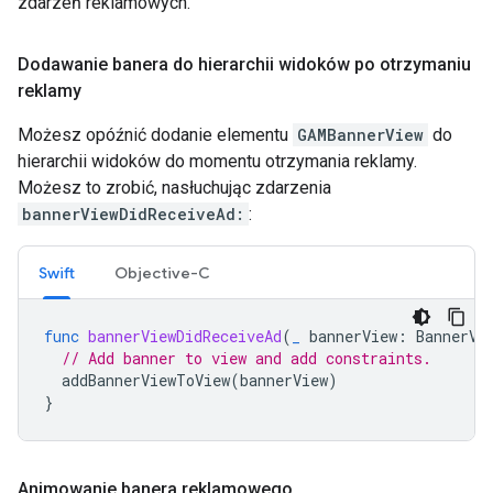
zdarzeń reklamowych.
Dodawanie banera do hierarchii widoków po otrzymaniu
reklamy
Możesz opóźnić dodanie elementu
GAMBannerView
do
hierarchii widoków do momentu otrzymania reklamy.
Możesz to zrobić, nasłuchując zdarzenia
bannerViewDidReceiveAd:
:
Swift
Objective-C
func
bannerViewDidReceiveAd
(
_
bannerView
:
BannerVi
// Add banner to view and add constraints.
addBannerViewToView
(
bannerView
)
}
Animowanie banera reklamowego