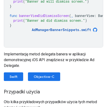
print
(
"Banner ad will dismiss screen."
)
}
func
bannerViewDidDismissScreen
(
_
bannerView
:
Bann
print
(
"Banner ad did dismiss screen."
)
}
AdManagerBannerSnippets
.
swift
Implementację metod delegata banera w aplikacji
demonstracyjnej iOS API znajdziesz w przykładzie Ad
Delegate.
Swift
Objective-C
Przypadki użycia
Oto kilka przykładowych przypadków użycia tych metod