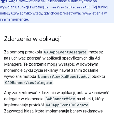
Uwaga:
wyświetlenia są uruchamiane automatycznie po
wywołaniu funkcji zwrotnej
bannerViewDidReceiveAd:
. Tej funkcji
należy używać tylko wtedy, gdy chcesz rejestrować wyświetlenia w
innym momencie.
Zdarzenia w aplikacji
Za pomocą protokołu
GADAppEventDelegate
możesz
nasłuchiwać zdarzeń w aplikacji specyficznych dla Ad
Managera. Te zdarzenia mogą wystąpić w dowolnym
momencie cyklu życia reklamy, nawet zanim zostanie
wywołana metoda
bannerViewDidReceiveAd:
obiektu
GADBannerViewDelegate
.
Aby zarejestrować zdarzenia w aplikacji, ustaw właściwość
delegate w elemencie
GAMBannerView
na obiekt, który
implementuje protokół
GADAppEventDelegate
.
Zazwyczaj klasa, która implementuje banery reklamowe,