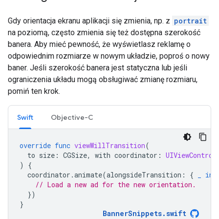
Gdy orientacja ekranu aplikacji się zmienia, np. z
portrait
na poziomą, często zmienia się też dostępna szerokość
banera. Aby mieć pewność, że wyświetlasz reklamę o
odpowiednim rozmiarze w nowym układzie, poproś o nowy
baner. Jeśli szerokość banera jest statyczna lub jeśli
ograniczenia układu mogą obsługiwać zmianę rozmiaru,
pomiń ten krok.
Swift
Objective-C
override
func
viewWillTransition
(
to
size
:
CGSize
,
with
coordinator
:
UIViewControl
)
{
coordinator
.
animate
(
alongsideTransition
:
{
_
in
// Load a new ad for the new orientation.
})
}
BannerSnippets
.
swift