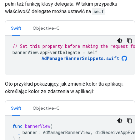
pełni też funkcję klasy delegata. W takim przypadku
właściwość delegate można ustawić na
self
.
Swift
Objective-C
// Set this property before making the request for
bannerView
.
appEventDelegate
=
self
AdManagerBannerSnippets
.
swift
Oto przykład pokazujący, jak zmienić kolor tła aplikacji,
określając kolor ze zdarzenia w aplikacji:
Swift
Objective-C
func
bannerView
(
_
banner
:
AdManagerBannerView
,
didReceiveAppEven
)
{