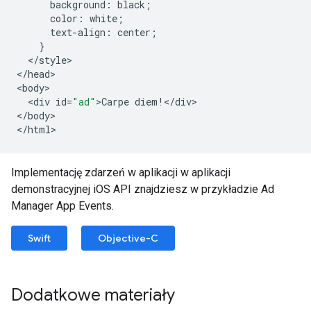
background
:
black
;
color
:
white
;
text
-
align
:
center
;
}
<
/
style
>

<
/
head
>

<
body
<
div
id
=
"ad"
>
Carpe
diem
!</
div
>

<
/
body
>

<
/
html
Implementację zdarzeń w aplikacji w aplikacji
demonstracyjnej iOS API znajdziesz w przykładzie Ad
Manager App Events.
Swift
Objective-C
Dodatkowe materiały