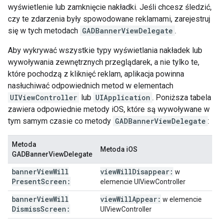
wyświetlenie lub zamknięcie nakładki. Jeśli chcesz śledzić,
czy te zdarzenia były spowodowane reklamami, zarejestruj
się w tych metodach
GADBannerViewDelegate
.
Aby wykrywać wszystkie typy wyświetlania nakładek lub
wywoływania zewnętrznych przeglądarek, a nie tylko te,
które pochodzą z kliknięć reklam, aplikacja powinna
nasłuchiwać odpowiednich metod w elementach
UIViewController
lub
UIApplication
. Poniższa tabela
zawiera odpowiednie metody iOS, które są wywoływane w
tym samym czasie co metody
GADBannerViewDelegate
:
Metoda
Metoda iOS
GADBannerViewDelegate
banner
View
Will
view
Will
Disappear:
w
Present
Screen:
elemencie UIViewController
banner
View
Will
view
Will
Appear:
w elemencie
Dismiss
Screen:
UIViewController