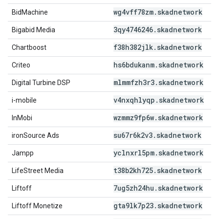
wg4vff78zm
.
skadnetwork
BidMachine
3qy4746246
.
skadnetwork
Bigabid Media
f38h382jlk
.
skadnetwork
Chartboost
hs6bdukanm
.
skadnetwork
Criteo
mlmmfzh3r3
.
skadnetwork
Digital Turbine DSP
v4nxqhlyqp
.
skadnetwork
i-mobile
wzmmz9fp6w
.
skadnetwork
InMobi
su67r6k2v3
.
skadnetwork
ironSource Ads
yclnxrl5pm
.
skadnetwork
Jampp
t38b2kh725
.
skadnetwork
LifeStreet Media
7ug5zh24hu
.
skadnetwork
Liftoff
gta9lk7p23
.
skadnetwork
Liftoff Monetize