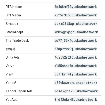
8s468mfl3y
.
skadnetwork
RTB House
klf5c3l5u5
.
skadnetwork
Sift Media
ppxm28t8ap
.
skadnetwork
Smadex
kbmxgpxpgc
.
skadnetwork
StackAdapt
uw77j35x4d
.
skadnetwork
The Trade Desk
578prtvx9j
.
skadnetwork
独角兽
4dzt52r2t5
.
skadnetwork
Unity Ads
tl55sbb4fm
.
skadnetwork
Verve
c3frkrj4fj
.
skadnetwork
Viant
e5fvkxwrpn
.
skadnetwork
Yahoo!
8c4e2ghe7u
.
skadnetwork
Yahoo! Japan Ads
3rd42ekr43
.
skadnetwork
YouAppi