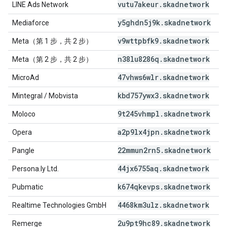
vutu7akeur
.
skadnetwork
LINE Ads Network
y5ghdn5j9k
.
skadnetwork
Mediaforce
v9wttpbfk9
.
skadnetwork
Meta（第 1 步，共 2 步）
n38lu8286q
.
skadnetwork
Meta（第 2 步，共 2 步）
47vhws6wlr
.
skadnetwork
MicroAd
kbd757ywx3
.
skadnetwork
Mintegral / Mobvista
9t245vhmpl
.
skadnetwork
Moloco
a2p9lx4jpn
.
skadnetwork
Opera
22mmun2rn5
.
skadnetwork
Pangle
44jx6755aq
.
skadnetwork
Persona.ly Ltd.
k674qkevps
.
skadnetwork
Pubmatic
4468km3ulz
.
skadnetwork
Realtime Technologies GmbH
2u9pt9hc89
.
skadnetwork
Remerge