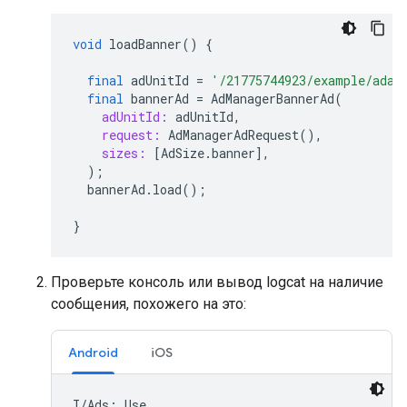
void
loadBanner
()
{
final
adUnitId
=
'/21775744923/example/adap
final
bannerAd
=
AdManagerBannerAd
(
adUnitId:
adUnitId
,
request:
AdManagerAdRequest
(),
sizes:
[
AdSize
.
banner
],
);
bannerAd
.
load
();
}
Проверьте консоль или вывод logcat на наличие
сообщения, похожего на это:
Android
iOS
I/Ads: Use
