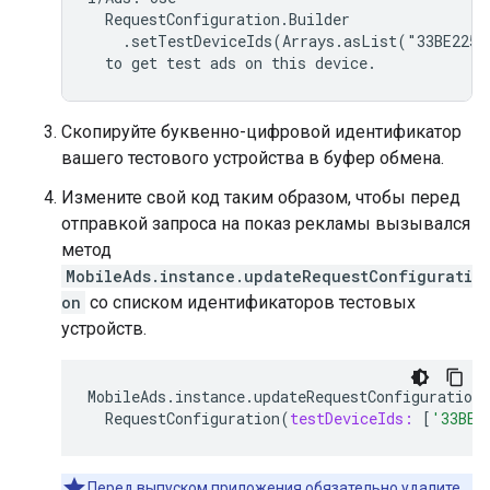
  RequestConfiguration.Builder

    .setTestDeviceIds(Arrays.asList("33BE2250B
  to get test ads on this device.
Скопируйте буквенно-цифровой идентификатор
вашего тестового устройства в буфер обмена.
Измените свой код таким образом, чтобы перед
отправкой запроса на показ рекламы вызывался
метод
MobileAds.instance.updateRequestConfigurati
on
со списком идентификаторов тестовых
устройств.
MobileAds
.
instance
.
updateRequestConfiguration
RequestConfiguration
(
testDeviceIds:
[
'33BE2
Перед выпуском приложения обязательно удалите