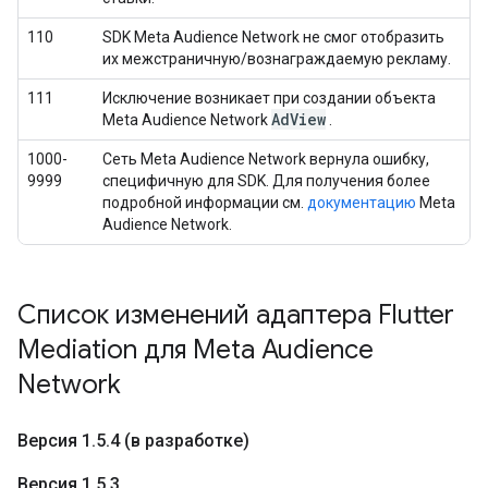
110
SDK Meta Audience Network не смог отобразить
их межстраничную/вознаграждаемую рекламу.
111
Исключение возникает при создании объекта
Ad
View
Meta Audience Network
.
1000-
Сеть Meta Audience Network вернула ошибку,
9999
специфичную для SDK. Для получения более
подробной информации см.
документацию
Meta
Audience Network.
Список изменений адаптера Flutter
Mediation для Meta Audience
Network
Версия 1
.
5
.
4 (в разработке)
Версия 1
.
5
.
3