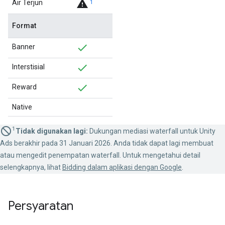
warning
Air Terjun
1
Format
Banner
Interstisial
Reward
Native
1
Tidak digunakan lagi:
Dukungan mediasi waterfall untuk Unity
Ads berakhir pada 31 Januari 2026. Anda tidak dapat lagi membuat
atau mengedit penempatan waterfall. Untuk mengetahui detail
selengkapnya, lihat
Bidding dalam aplikasi dengan Google
.
Persyaratan