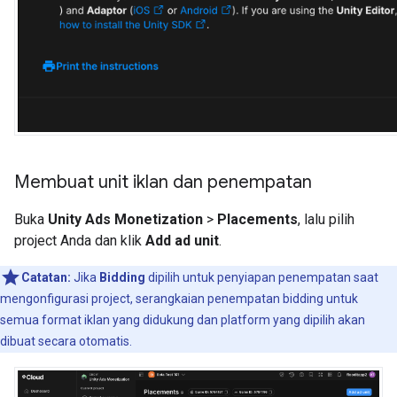
Membuat unit iklan dan penempatan
Buka
Unity Ads Monetization
>
Placements
, lalu pilih
project Anda dan klik
Add ad unit
.
Catatan:
Jika
Bidding
dipilih untuk penyiapan penempatan saat
mengonfigurasi project, serangkaian penempatan bidding untuk
semua format iklan yang didukung dan platform yang dipilih akan
dibuat secara otomatis.