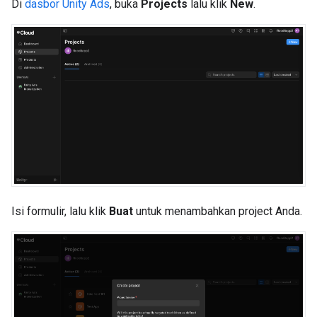
Di
dasbor Unity Ads
, buka
Projects
lalu klik
New
.
Isi formulir, lalu klik
Buat
untuk menambahkan project Anda.