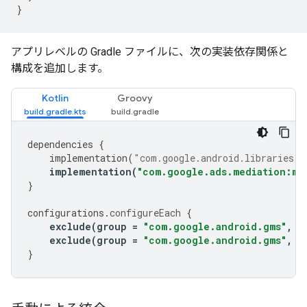
}
アプリレベルの Gradle ファイルに、次の実装依存関係と
構成を追加します。
Kotlin
Groovy
dependencies
{
implementation
(
"com.google.android.libraries.a
implementation
(
"com.google.ads.mediation:ma
}
configurations
.
configureEach
{
exclude
(
group
=
"com.google.android.gms"
,
m
exclude
(
group
=
"com.google.android.gms"
,
m
}