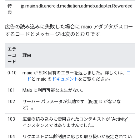
特
jp.maio.sdk.android.mediation.admob.adapter.Rewarded
典
広告の読み込みに失敗した場合に maio アダプタがスロー
するコードとメッセージは次のとおりです。
エラ
ーコ
理由
ード
0-10
maio が SDK 固有のエラーを返しました。詳しくは、
コ
ード
と maio の
ドキュメント
をご覧ください。
101
Maio に利用可能な広告がない。
102
サーバー パラメータが無効です（配置 ID がないな
ど）。
103
広告の読み込みに使用されたコンテキストが `Activity`
インスタンスではありませんでした。
104
リクエストに年齢制限に応じた取り扱いが設定されてい