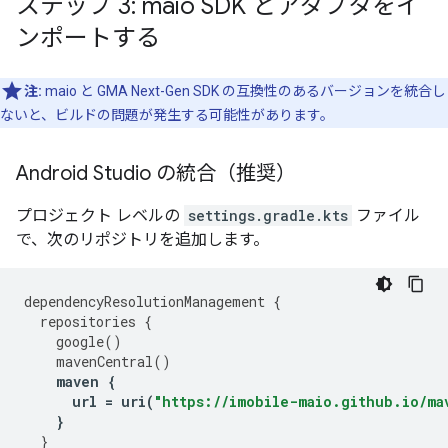
ステップ 3: maio SDK とアダプタをイ
ンポートする
注:
maio と
GMA Next-Gen SDK
の互換性のあるバージョンを統合し
ないと、ビルドの問題が発生する可能性があります。
Android Studio の統合（推奨）
プロジェクト レベルの
settings.gradle.kts
ファイル
で、次のリポジトリを追加します。
dependencyResolutionManagement
{
repositories
{
google
()
mavenCentral
()
maven
{
url
=
uri
(
"https://imobile-maio.github.io/ma
}
}