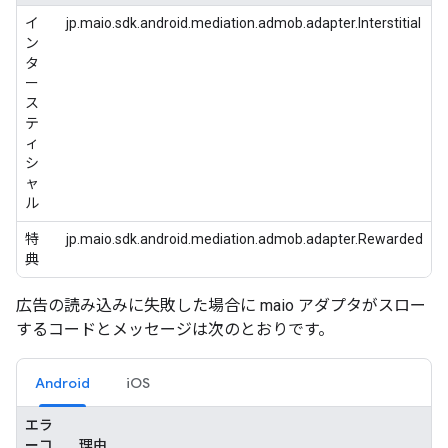
イ
jp.maio.sdk.android.mediation.admob.adapter.Interstitial
ン
タ
ー
ス
テ
ィ
シ
ャ
ル
特
jp.maio.sdk.android.mediation.admob.adapter.Rewarded
典
広告の読み込みに失敗した場合に maio アダプタがスロー
するコードとメッセージは次のとおりです。
Android
iOS
エラ
ーコ
理由