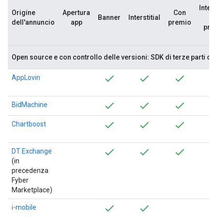
Inters
Origine
Apertura
Con
Banner
Interstitial
c
dell'annuncio
app
premio
pre
Open source e con controllo delle versioni: SDK di terze parti ob
AppLovin
BidMachine
Chartboost
DT Exchange
(in
precedenza
Fyber
Marketplace)
i-mobile