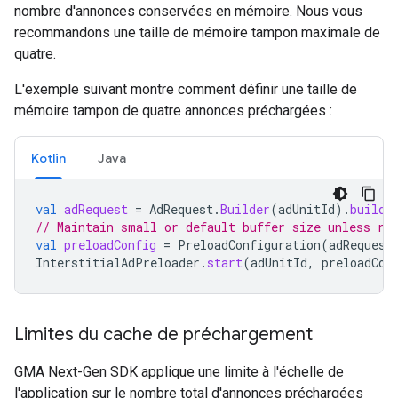
nombre d'annonces conservées en mémoire. Nous vous
recommandons une taille de mémoire tampon maximale de
quatre.
L'exemple suivant montre comment définir une taille de
mémoire tampon de quatre annonces préchargées :
Kotlin
Java
val
adRequest
=
AdRequest
.
Builder
(
adUnitId
).
build
(
// Maintain small or default buffer size unless ra
val
preloadConfig
=
PreloadConfiguration
(
adRequest
InterstitialAdPreloader
.
start
(
adUnitId
,
preloadCon
Limites du cache de préchargement
GMA Next-Gen SDK
applique une limite à l'échelle de
l'application sur le nombre total d'annonces préchargées