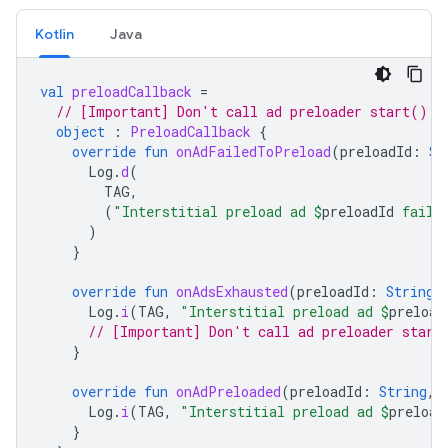
Kotlin
Java
val
preloadCallback
=
// [Important] Don't call ad preloader start() o
object
:
PreloadCallback
{
override
fun
onAdFailedToPreload
(
preloadId
:
St
Log
.
d
(
TAG
,
(
"Interstitial preload ad 
$
preloadId
 faile
)
}
override
fun
onAdsExhausted
(
preloadId
:
String
)
Log
.
i
(
TAG
,
"Interstitial preload ad 
$
preload
// [Important] Don't call ad preloader start
}
override
fun
onAdPreloaded
(
preloadId
:
String
,
Log
.
i
(
TAG
,
"Interstitial preload ad 
$
preload
}