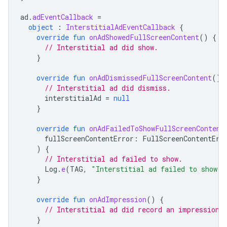
ad
.
adEventCallback
=
object
:
InterstitialAdEventCallback
{
override
fun
onAdShowedFullScreenContent
()
{
// Interstitial ad did show.
}
override
fun
onAdDismissedFullScreenContent
()
// Interstitial ad did dismiss.
interstitialAd
=
null
}
override
fun
onAdFailedToShowFullScreenContent
fullScreenContentError
:
FullScreenContentErr
)
{
// Interstitial ad failed to show.
Log
.
e
(
TAG
,
"Interstitial ad failed to show: 
}
override
fun
onAdImpression
()
{
// Interstitial ad did record an impression.
}