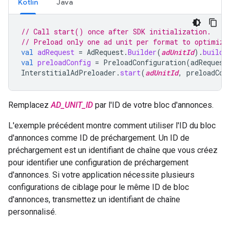
Kotlin
Java
// Call start() once after SDK initialization.
// Preload only one ad unit per format to optimize
val
adRequest
=
AdRequest
.
Builder
(
adUnitId
).
build
(
val
preloadConfig
=
PreloadConfiguration
(
adRequest
InterstitialAdPreloader
.
start
(
adUnitId
,
preloadCon
Remplacez
AD_UNIT_ID
par l'ID de votre bloc d'annonces.
L'exemple précédent montre comment utiliser l'ID du bloc
d'annonces comme ID de préchargement. Un ID de
préchargement est un identifiant de chaîne que vous créez
pour identifier une configuration de préchargement
d'annonces. Si votre application nécessite plusieurs
configurations de ciblage pour le même ID de bloc
d'annonces, transmettez un identifiant de chaîne
personnalisé.