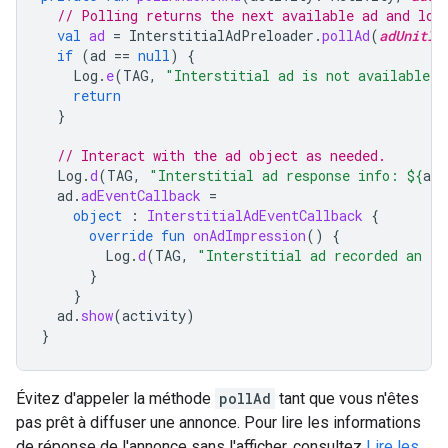
// Polling returns the next available ad and loa
val
ad
=
InterstitialAdPreloader
.
pollAd
(
adUnitId
if
(
ad
==
null
)
{
Log
.
e
(
TAG
,
"Interstitial ad is not available."
return
}
// Interact with the ad object as needed.
Log
.
d
(
TAG
,
"Interstitial ad response info: 
${
ad
.
ad
.
adEventCallback
=
object
:
InterstitialAdEventCallback
{
override
fun
onAdImpression
()
{
Log
.
d
(
TAG
,
"Interstitial ad recorded an im
}
}
ad
.
show
(
activity
)
}
Évitez d'appeler la méthode
pollAd
tant que vous n'êtes
pas prêt à diffuser une annonce. Pour lire les informations
de réponse de l'annonce sans l'afficher, consultez
Lire les