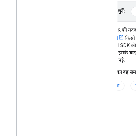
विज्ञापन स्ट्रीम के बुकमार्क सेव और लोड करना
प्लैटफ़ॉर्म चुनें:
स्किप किए गए विज्ञापन के ब्रेक पर वापस जाना
इंटिग्रेट करें
IMA SDK की मदद से
विज्ञापन के यूज़र इंटरफ़ेस (यूआई) को स्थानीय
करने वाले
किसी भ
भाषा के हिसाब से बनाना
IMA DAI SDK की मदद 
ऐक्टिव व्यू की पुष्टि करना
सकता है. इसके बाद,
ओपन मेज़रमेंट की सुविधा चालू करना
ज़रूरत न पड़े.
सुरक्षित सिग्नल का इस्तेमाल शुरू करना
पीपीएस की मदद से विज्ञापन कैंपेन को बेहतर
डीएआई का वह समाधा
बनाना
अलग-अलग तरह के मेटाडेटा के साथ काम करना
पूरी सेवा
ऑप्टिमाइज़ करें
IMA लोड होने में लगने वाले समय को कम करना
Android वर्शन की ज़रूरी शर्तें देखना
निजता को कंट्रोल करना
UMP SDK टूल