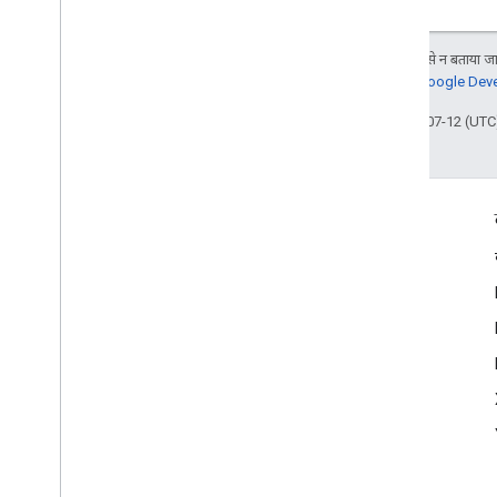
विज्ञापन दिखाने के मोड
जब तक कुछ अलग से न बताया जाए
जानकारी के लिए,
Google Devel
आखिरी बार 2026-07-12 (UTC)
दर्शकों की दिलचस्पी से जुड़े आंकड़े
Google Developer Program
Google Developer Groups
Google Developer Experts
Accelerators
Google Cloud & NVIDIA