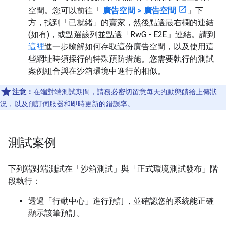
空間。您可以前往「
廣告空間
>
廣告空間
」下
方，找到「已就緒」的賣家，然後點選最右欄的連結
(如有)，或點選該列並點選「RwG - E2E」連結。請到
這裡
進一步瞭解如何存取這份廣告空間，以及使用這
些網址時須採行的特殊預防措施。您需要執行的測試
案例組合與在沙箱環境中進行的相似。
注意：
在端對端測試期間，請務必密切留意每天的動態饋給上傳狀
況，以及預訂伺服器和即時更新的錯誤率。
測試案例
下列端對端測試在「沙箱測試」與「正式環境測試發布」階
段執行：
透過「行動中心」進行預訂，並確認您的系統能正確
顯示該筆預訂。