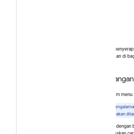
Status penyerap
ditemukan di ba
Menangani
Opsi item menu 
Catatan:
Pengalaman
terendah yang akan dit
Partner dengan b
memutuskan cara