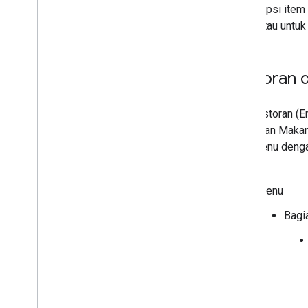
Harga opsi item
menu atau untuk 
Restoran 
Satu restoran (
Siang dan Maka
satu menu denga
berikut:
Menu
Bagi