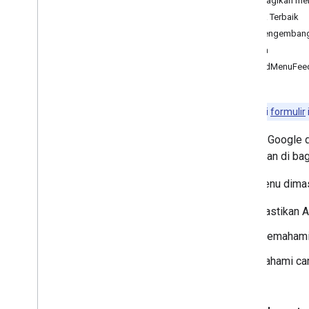
Membagikan menu
Paket Proto Feed Menu
Praktik Terbaik
Menggunakan server SFTP Feed
Alat Pengembang
Generik
Skema
Menambahkan Reservasi
FoodMenuFee
Menyeluruh
Menambahkan Link Bisnis
Fitur Khusus
Catatan:
Isi
formulir
Portal Partner
Dukungan
Partner Google 
digunakan di ba
Data menu dima
Pastikan 
Memaham
Pahami ca