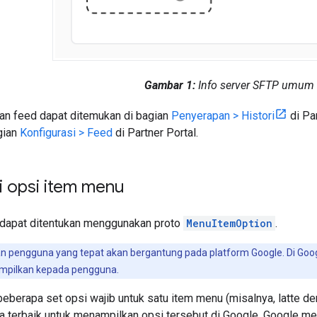
Gambar 1:
Info server SFTP umum
an feed dapat ditemukan di bagian
Penyerapan > Histori
di Pa
gian
Konfigurasi > Feed
di Partner Portal.
 opsi item menu
dapat ditentukan menggunakan proto
MenuItemOption
.
 pengguna yang tepat akan bergantung pada platform Google. Di Goo
ampilkan kepada pengguna.
eberapa set opsi wajib untuk satu item menu (misalnya, latte d
 terbaik untuk menampilkan opsi tersebut di Google. Google me