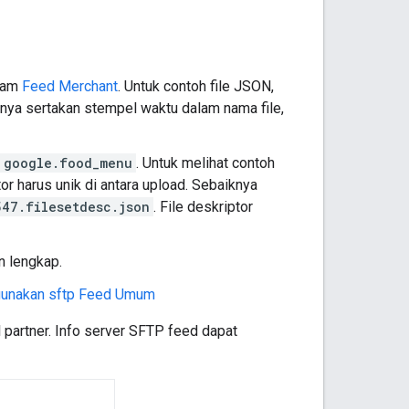
alam
Feed Merchant
. Untuk contoh file JSON,
iknya sertakan stempel waktu dalam nama file,
google.food_menu
. Untuk melihat contoh
tor harus unik di antara upload. Sebaiknya
547.filesetdesc.json
. File deskriptor
n lengkap.
unakan sftp Feed Umum
l partner. Info server SFTP feed dapat