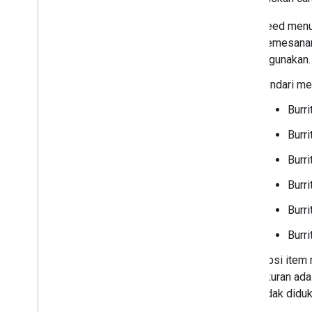
Feed menu 
pemesanan 
digunakan.
Hindari me
Burr
Burr
Burr
Burr
Burr
Burr
Opsi item 
ukuran ada
tidak didu