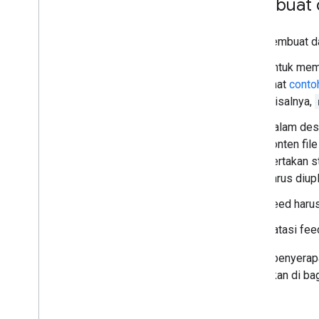
Membuat 
Saat membuat da
Untuk memb
lihat
conto
misalnya,
Dalam desk
konten file
sertakan s
harus diup
Feed harus
Batasi fee
Status penyerap
ditemukan di ba