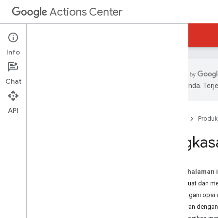
Actions Center
Actions Center
Daftar Tunggu Reservasi
Info
Chat
pilihan Anda. Te
Ringkasan dan Kelayakan
Kebijakan
API
Beranda
Produk
Langkah-langkah Integrasi
Referensi dan Contoh
Ringkas
Add-On
Menambahkan Menu
Ringkasan
Pada halaman i
Proses orientasi
Membuat dan me
Menu Feed
Menangani opsi 
Cara membuat Feed Menu
Restoran denga
Validator Feed Menu