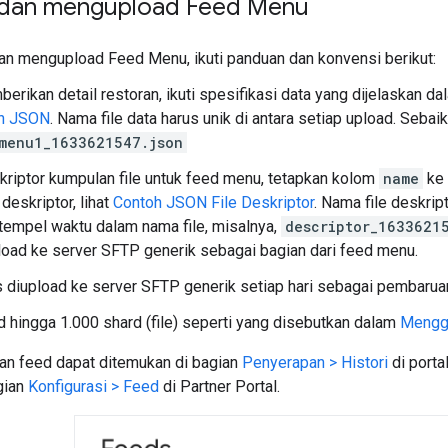
dan mengupload Feed Menu
n mengupload Feed Menu, ikuti panduan dan konvensi berikut:
erikan detail restoran, ikuti spesifikasi data yang dijelaskan d
h JSON
. Nama file data harus unik di antara setiap upload. Seba
menu1_1633621547.json
riptor kumpulan file untuk feed menu, tetapkan kolom
name
ke
 deskriptor, lihat
Contoh JSON File Deskriptor
. Nama file deskrip
tempel waktu dalam nama file, misalnya,
descriptor_1633621
load ke server SFTP generik sebagai bagian dari feed menu.
 diupload ke server SFTP generik setiap hari sebagai pembarua
d hingga 1.000 shard (file) seperti yang disebutkan dalam
Mengg
an feed dapat ditemukan di bagian
Penyerapan > Histori
di porta
gian
Konfigurasi > Feed
di Partner Portal.