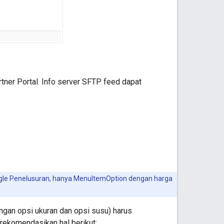
rtner Portal. Info server SFTP feed dapat
gle Penelusuran, hanya MenuItemOption dengan harga
engan opsi ukuran dan opsi susu) harus
rekomendasikan hal berikut: