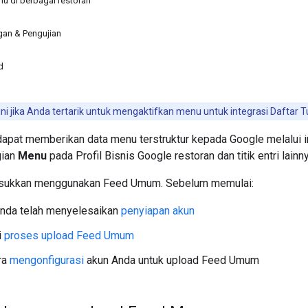
 di berbagai restoran
an & Pengujian
d
ini jika Anda tertarik untuk mengaktifkan menu untuk integrasi Daftar 
dapat memberikan data menu terstruktur kepada Google melalui i
gian
Menu
pada Profil Bisnis Google restoran dan titik entri lai
sukkan menggunakan Feed Umum. Sebelum memulai:
Anda telah menyelesaikan
penyiapan akun
i
proses upload Feed Umum
ra
mengonfigurasi
akun Anda untuk upload Feed Umum