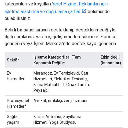
kategorileri ve koşulları
Yerel Hizmet Reklamları için
işletme araştırma ve doğrulama şartları
bölümünde
bulabilirsiniz.
Belirli bir satıcı türünün desteklenip desteklenmediğiyle
ilgili sorularınız varsa iş geliştirme temsilcinize e-posta
gönderin veya İşlem Merkezi'nde destek kaydı gönderin.
İşletme Kategorileri (Tam
Etkin değil
Sektör
Kapsamlı Değil)*
(İstisnalar)
Ev
Marangoz, Ev Temizleyici, Çatı
Hizmetleri
Hizmetleri, Elektrikçi, Tesisatçı,
Klima Müteahhidi, Cihaz Tamiri,
Peyzajcı
Profesyonel
Avukat, emlakçı, vergi uzmanı
Hizmetler*
Sağlıklı
Kişisel Antrenör, Zayıflama
yaşam
Hizmeti, Yoga Stüdyosu