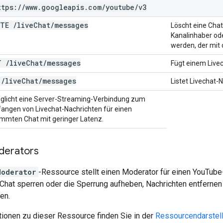
ttps:
/
/
www
.
googleapis
.
com
/
youtube
/
v3
ETE
/
live
Chat
/
messages
Löscht eine Cha
Kanalinhaber ode
werden, der mit 
T
/
live
Chat
/
messages
Fügt einem Livec
T
/
live
Chat
/
messages
Listet Livechat-
glicht eine Server-Streaming-Verbindung zum
angen von Livechat-Nachrichten für einen
immten Chat mit geringer Latenz.
derators
Moderator
-Ressource stellt einen Moderator für einen YouTube
Chat sperren oder die Sperrung aufheben, Nachrichten entfernen
en.
tionen zu dieser Ressource finden Sie in der
Ressourcendarstel