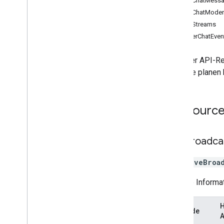
LiveChatMess
API
LiveChatModer
Probleme bei der Konfiguration von
LiveStreams
Livestreams
SuperChatEven
Betatestprogramm
In dieser API-R
Überarbeitungsverlauf
YouTube planen 
Ressourc
Live
Broadca
Eine
liveBroa
Weitere Informa
Methode
A