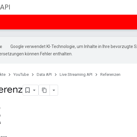
 API
Google verwendet KI-Technologie, um Inhalte in Ihre bevorzugte 
ersetzungen können Fehler enthalten.
kte
YouTube
Data API
Live Streaming API
Referenzen
erenz
e
n
s