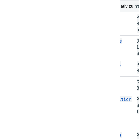
h
URIs relativ zu
bind
delete
insert
list
transition
update