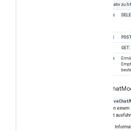
h
URIs relativ zu
delete
DEL
insert
POS
list
GE
stream
Ermö
List
Empf
best
Live
Chat
Mo
Eine
liveChat
Nutzer in einem 
Livechat ausführ
Weitere Informa