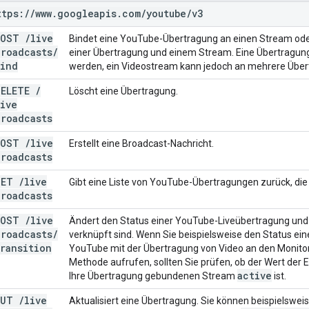
ttps:
/
/
www
.
googleapis
.
com
/
youtube
/
v3
POST
/
live
Bindet eine YouTube-Übertragung an einen Stream ode
Broadcasts
/
einer Übertragung und einem Stream. Eine Übertragun
bind
werden, ein Videostream kann jedoch an mehrere Übe
DELETE
/
Löscht eine Übertragung.
live
Broadcasts
POST
/
live
Erstellt eine Broadcast-Nachricht.
Broadcasts
GET
/
live
Gibt eine Liste von YouTube-Übertragungen zurück, d
Broadcasts
POST
/
live
Ändert den Status einer YouTube-Liveübertragung und in
Broadcasts
/
verknüpft sind. Wenn Sie beispielsweise den Status ei
transition
YouTube mit der Übertragung von Video an den Monitor
Methode aufrufen, sollten Sie prüfen, ob der Wert der
active
Ihre Übertragung gebundenen Stream
ist.
PUT
/
live
Aktualisiert eine Übertragung. Sie können beispielsweis