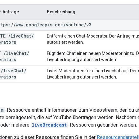
-Anfrage
Beschreibung
ttps:
/
/
www
.
googleapis
.
com
/
youtube
/
v3
ETE
/
live
Chat
/
Entfernt einen Chat-Moderator. Der Antrag mu
erators
autorisiert werden.
T
/
live
Chat
/
Fügt dem Chat einen neuen Moderator hinzu. D
erators
Liveübertragung autorisiert werden.
T
/
live
Chat
/
Listet Moderatoren für einen Livechat auf. De
erators
Liveübertragung autorisiert werden.
am
-Ressource enthält Informationen zum Videostream, den du a
lte bereitgestellt, die auf YouTube übertragen werden. Nachdem
e oder mehrere
liveBroadcast
-Ressourcen gebunden werden.
tionen zu dieser Ressource finden Sie in der
Ressourcendarstel