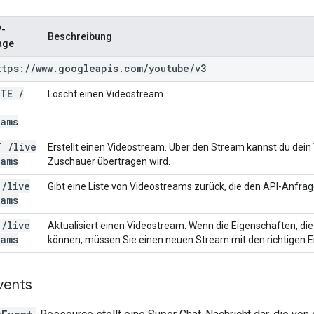
-
Beschreibung
age
ttps:
/
/
www
.
googleapis
.
com
/
youtube
/
v3
ETE
/
Löscht einen Videostream.
eams
T
/
live
Erstellt einen Videostream. Über den Stream kannst du dei
eams
Zuschauer übertragen wird.
T
/
live
Gibt eine Liste von Videostreams zurück, die den API-Anfr
eams
T
/
live
Aktualisiert einen Videostream. Wenn die Eigenschaften, die
eams
können, müssen Sie einen neuen Stream mit den richtigen Ei
vents