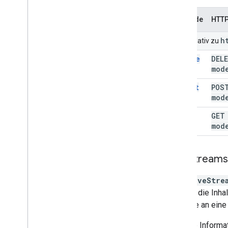
Methode
HTTP
h
URIs relativ zu
delete
DEL
mod
insert
POS
mod
list
GE
mod
Live
Streams
Eine
liveStre
werden die Inha
kann sie an ein
Weitere Informa