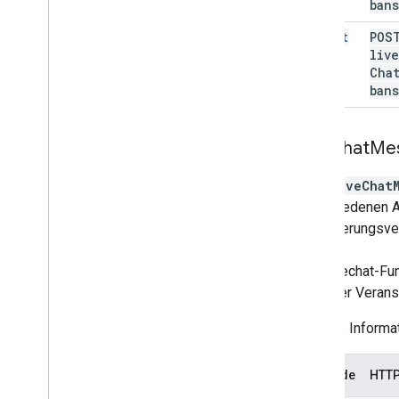
bans
insert
POS
live
Cha
bans
Live
Chat
Me
Eine
liveChat
verschiedenen Ar
Finanzierungsve
Die Livechat-Fun
Ende der Veranst
Weitere Informa
Methode
HTTP