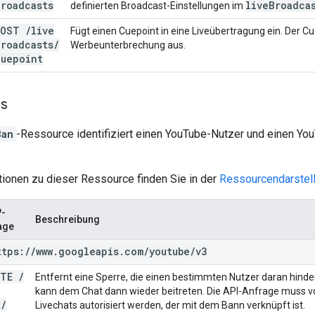
Broadcasts
live
Broadca
definierten Broadcast-Einstellungen im
POST
/
live
Fügt einen Cuepoint in eine Liveübertragung ein. Der C
Broadcasts
/
Werbeunterbrechung aus.
cuepoint
s
Ban
-Ressource identifiziert einen YouTube-Nutzer und einen You
tionen zu dieser Ressource finden Sie in der
Ressourcendarstel
-
Beschreibung
age
ttps:
/
/
www
.
googleapis
.
com
/
youtube
/
v3
ETE
/
Entfernt eine Sperre, die einen bestimmten Nutzer daran hinde
kann dem Chat dann wieder beitreten. Die API-Anfrage muss 
t
/
Livechats autorisiert werden, der mit dem Bann verknüpft ist.