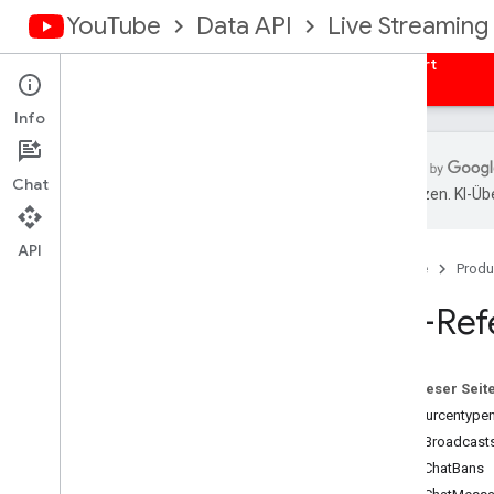
YouTube
Data API
Live Streaming
Leitfäden
Referenzen
Beispiele
Support
Info
Chat
übersetzen. KI-Üb
Ressourcenübersicht
Liveübertragungen
API
Startseite
Produ
Livechat-Bans
Livechat-Nachrichten
API-Ref
Livechat-Moderatoren
Livestreams
Super
Chat-Ereignisse
Auf dieser Seit
Ressourcentype
LiveBroadcast
Fehlerbehandlung
LiveChatBans
Fehler bei der You
Tube Live Streaming