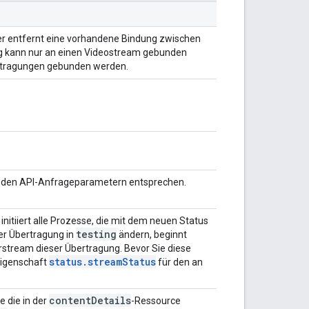
r entfernt eine vorhandene Bindung zwischen
g kann nur an einen Videostream gebunden
rtragungen gebunden werden.
ie den API-Anfrageparametern entsprechen.
itiiert alle Prozesse, die mit dem neuen Status
testing
ner Übertragung in
ändern, beginnt
stream dieser Übertragung. Bevor Sie diese
status
.
stream
Status
 Eigenschaft
für den an
content
Details
e die in der
-Ressource