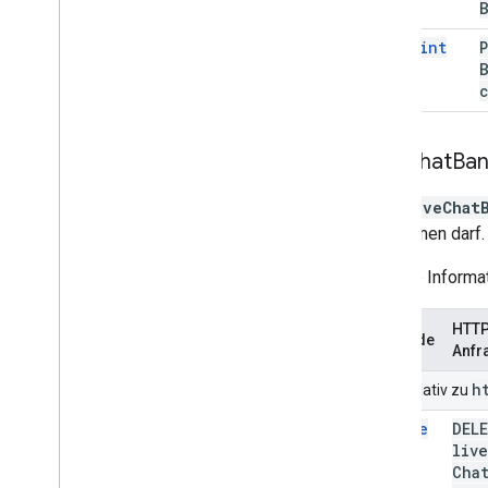
cuepoint
Live
Chat
Ban
Eine
liveChat
teilnehmen darf.
Weitere Informa
HTTP
Methode
Anfr
h
URIs relativ zu
delete
DEL
live
Cha