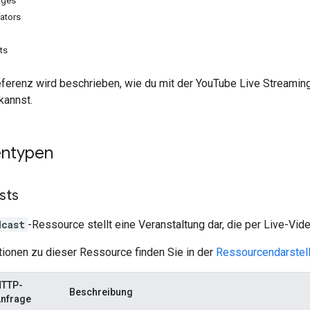
ages
ators
ts
eferenz wird beschrieben, wie du mit der YouTube Live Streami
kannst.
entypen
sts
dcast
-Ressource stellt eine Veranstaltung dar, die per Live-Vi
tionen zu dieser Ressource finden Sie in der
Ressourcendarstel
HTTP-
Beschreibung
nfrage