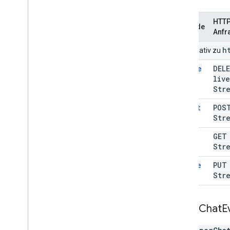
HTTP
Methode
Anfr
h
URIs relativ zu
delete
DEL
live
Str
insert
POS
Str
list
GE
Str
update
PU
Str
Super
Chat
E