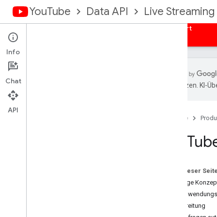
YouTube
Data API
Live Streaming
Leitfäden
Referenzen
Beispiele
Support
Info
Chat
übersetzen. KI-Üb
Übersicht
Clientbibliotheken
API
Startseite
Produ
Anfragen autorisieren
You
Tube
Übersicht
Auth-Anmeldedaten abrufen
Serverseitige Webanwendungen
Auf dieser Seit
Clientseitige Webanwendungen
Wichtige Konzep
Installierte Apps
API-Anwendungsf
Geräte
Vorbereitung