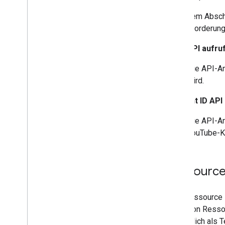
In diesem Absch
den Anforderung
Data API
aufru
Die API-An
wird.
Content ID API
Die API-An
YouTube-Ka
Ressource
Eine Ressource i
Arten von Resso
tatsächlich als 