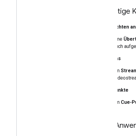
Wichtige 
Nachrichten an 
Eine
Über
auch aufge
Streams
Ein
Strea
Videostre
Cue-Punkte
Ein
Cue-P
API-Anwen