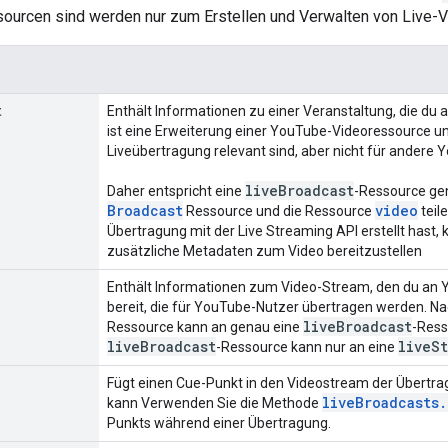
ourcen sind werden nur zum Erstellen und Verwalten von Live-V
t
Enthält Informationen zu einer Veranstaltung, die du 
ist eine Erweiterung einer YouTube-Videoressource un
Liveübertragung relevant sind, aber nicht für andere
live
Broadcast
Daher entspricht eine
-Ressource ge
Broadcast
video
Ressource und die Ressource
teil
Übertragung mit der Live Streaming API erstellt hast,
zusätzliche Metadaten zum Video bereitzustellen
Enthält Informationen zum Video-Stream, den du an Yo
bereit, die für YouTube-Nutzer übertragen werden. Nac
live
Broadcast
Ressource kann an genau eine
-Ress
live
Broadcast
live
St
-Ressource kann nur an eine
Fügt einen Cue-Punkt in den Videostream der Übertra
live
Broadcasts
.
kann Verwenden Sie die Methode
Punkts während einer Übertragung.