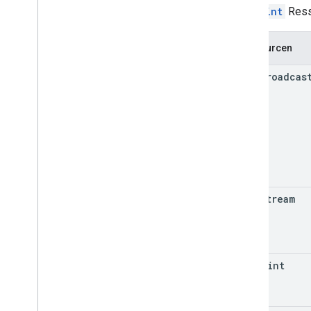
cuepoint
Ress
Ressourcen
live
Broadcas
live
Stream
cuepoint