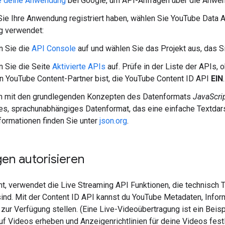
re deine Anwendung
bei Google, um API-Anfragen über die Anwen
e Ihre Anwendung registriert haben, wählen Sie
YouTube Data 
 verwendet:
n Sie die
API Console
auf und wählen Sie das Projekt aus, das Si
n Sie die Seite
Aktivierte APIs
auf. Prüfe in der Liste der APIs,
in YouTube Content-Partner bist, die YouTube Content ID API
EIN
.
h mit den grundlegenden Konzepten des Datenformats
JavaScri
es, sprachunabhängiges Datenformat, das eine einfache Textdarst
formationen finden Sie unter
json.org
.
en autorisieren
t, verwendet die Live Streaming API Funktionen, die technisch 
ind. Mit der Content ID API kannst du YouTube Metadaten, Infor
 zur Verfügung stellen. (Eine Live-Videoübertragung ist ein Beispi
f Videos erheben und Anzeigenrichtlinien für deine Videos fest