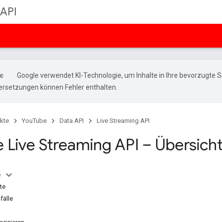
 API
Google verwendet KI-Technologie, um Inhalte in Ihre bevorzugte 
ersetzungen können Fehler enthalten.
kte
YouTube
Data API
Live Streaming API
 Live Streaming API – Übersich
e
te
älle