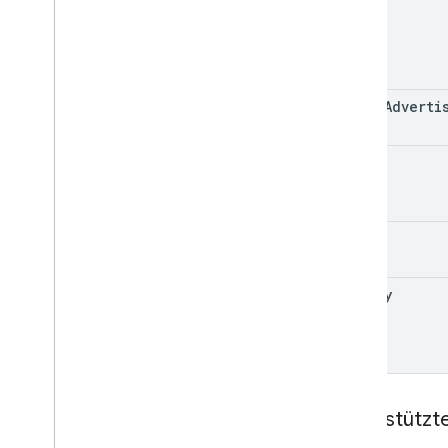
video
video
Adverti
asset
claim
policy
Unterstützt