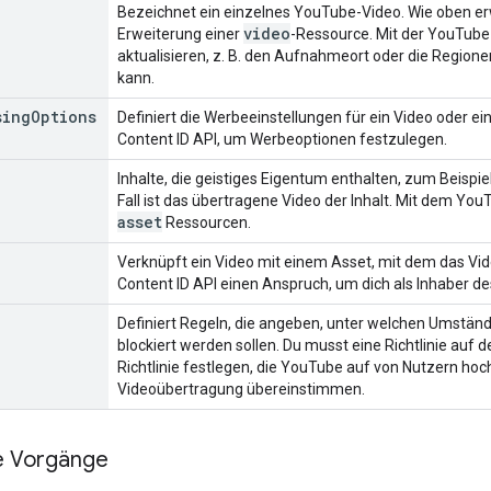
Bezeichnet ein einzelnes YouTube-Video. Wie oben er
video
Erweiterung einer
-Ressource. Mit der YouTub
aktualisieren, z. B. den Aufnahmeort oder die Regio
kann.
sing
Options
Definiert die Werbeeinstellungen für ein Video oder 
Content ID API
, um Werbeoptionen festzulegen.
Inhalte, die geistiges Eigentum enthalten, zum Beispiel
Fall ist das übertragene Video der Inhalt. Mit dem
YouT
asset
Ressourcen.
Verknüpft ein Video mit einem Asset, mit dem das Vi
Content ID API
einen Anspruch, um dich als Inhaber des
Definiert Regeln, die angeben, unter welchen Umstän
blockiert werden sollen. Du musst eine Richtlinie au
Richtlinie festlegen, die YouTube auf von Nutzern h
Videoübertragung übereinstimmen.
e Vorgänge