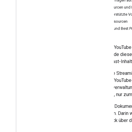
API-Anfragen aut
Leitfäden und Anleitungen
Ressourcen und 
Das Leben einer Übertragung
Unterstützte 
Übertragungen und Streams
Teilressourcen
Vergleich des Aufnahmeprotokolls
Tipps und Best P
Bereitstellen von Inhalten über DASH
Inhalte über HLS bereitstellen
Mit der YouTube 
Inhalte über RTMPS bereitstellen
Verwende diese 
Livechat streamen
Broadcast-Inhalt
Migrationsanleitung für
Standardübertragungen und -streams
Die Live Stream
können YouTube-
Tools
Rechteverwaltun
APIs Explorer
besteht, nur zu
Dieses Dokument 
möchten. Darin 
Überblick über d