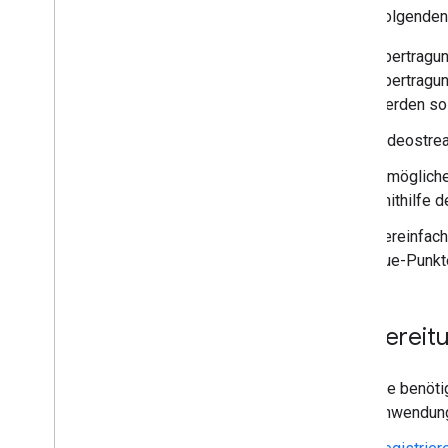
In der folgenden
Übertragun
Übertragun
werden sol
Videostre
Ermögliche
(mithilfe 
Vereinfach
Cue-Punkt
Vorbereit
Sie benöti
Anwendung 