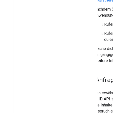
Registrie
Nachdem Si
Anwendung
Rufe
Rufe
du e
Mache dic
ein gängig
Weitere In
API-Anfrag
Wie oben erwähn
Content ID API s
für deine Inhalte
auch Anspruch au