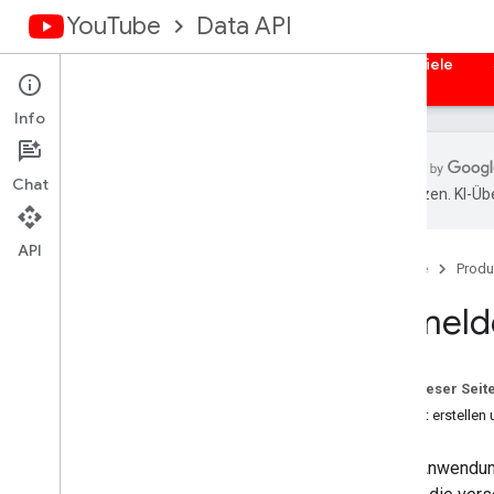
YouTube
Data API
Startseite
Leitfäden
Referenzen
Beispiele
Info
Chat
übersetzen. KI-Üb
Übersicht
Clientbibliotheken
API
Startseite
Produ
Anfragen autorisieren
Anmelde
Übersicht
Auth-Anmeldedaten abrufen
Serverseitige Webanwendungen
Auf dieser Seit
Clientseitige Webanwendungen
Projekt erstelle
Installierte Apps
Geräte
Deine Anwendun