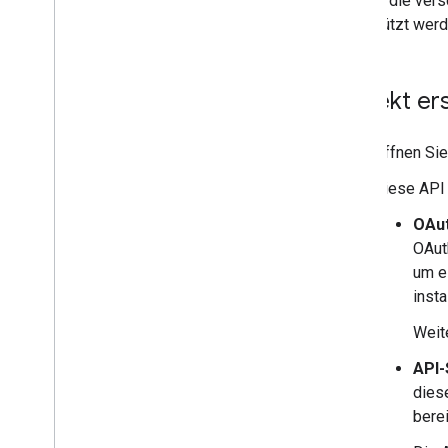
werden die vers
Kurzanleitungen
unterstützt werd
Android
Apps Script
Go
Projekt er
i
OS
Java
Öffnen Sie
Java
Script
Node
.
js
Diese API 
PHP
OAut
Python
OAut
Ruby
um e
inst
Leitfäden und Anleitungen
Kontingentkosten für API-Anfragen
Weit
Kontingent- und Compliance-Audits
API-
Video hochladen
dies
Fortsetzbare Uploads senden
berei
Videostatus von Made
For
Kids