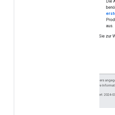
Push-Benachrichtigungen abonnieren
Die 
Mit Kanal-IDs arbeiten
benöt
Von Client
Login auf OAuth umstellen
erst
Beispielanfragen
Prod
aus.
Implementierungsleitfaden
Folgen Sie zur 
Übersicht
Aktivitäten
Untertitel
Kanäle
Kommentare
Pagination
Teilantworten
Sofern nicht anders angege
Playlists
lizenziert. Weitere Informa
Bewertungen
Suchanfragen
Zuletzt aktualisiert: 2024-0
Abos
Videos