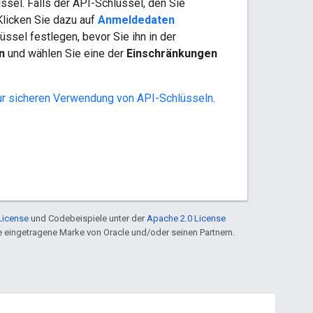
ssel. Falls der API-Schlüssel, den Sie
 Klicken Sie dazu auf
Anmeldedaten
üssel festlegen, bevor Sie ihn in der
n
und wählen Sie eine der
Einschränkungen
ur sicheren Verwendung von API-Schlüsseln
.
License
und Codebeispiele unter der
Apache 2.0 License
ine eingetragene Marke von Oracle und/oder seinen Partnern.