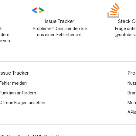
Issue Tracker
Stack O
I-
Probleme? Dann senden Sie
Frage unt
ndere
uns einen Fehlerbericht.
„youtube-a
e von
Issue Tracker
Pro
Fehler melden
Nut
Funktion anfordern
Bran
Offene Fragen ansehen
Mone
APIs