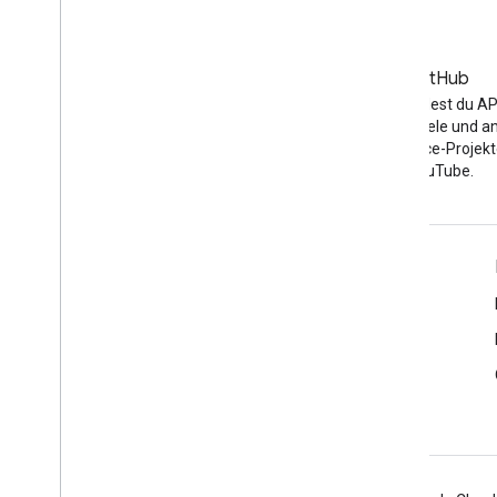
Tools
APIs Explorer
Blog
GitHub
Aktuelle Neuigkeiten im
Hier findest du AP
YouTube-Blog
Codebeispiele und a
Open-Source-Projekt
YouTube.
Tools
Google APIs Explorer
Demo für den YouTube-Player
Schaltfläche „Abonnieren“ konfigurieren