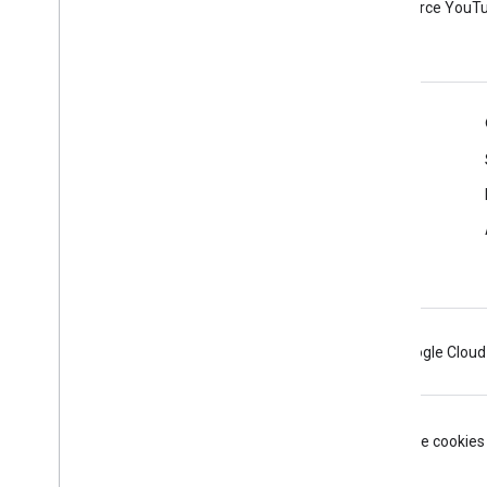
Open Source YouTu
Outils
Google APIs Explorer
Démo de l'API Player YouTubef
Configurer un bouton "S'abonner"
Android
Chrome
Firebase
Google Cloud
Conditions d'utilisation
Règles de confidentialité
Manage cookies