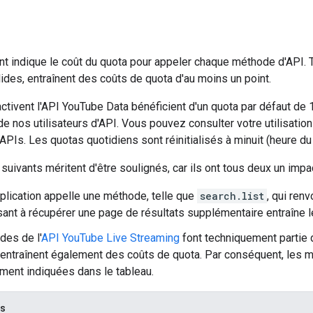
nt indique le coût du quota pour appeler chaque méthode d'API. 
ides, entraînent des coûts de quota d'au moins un point.
activent l'API YouTube Data bénéficient d'un quota par défaut de 10
 de nos utilisateurs d'API. Vous pouvez consulter votre utilisati
PIs. Les quotas quotidiens sont réinitialisés à minuit (heure du 
suivants méritent d'être soulignés, car ils ont tous deux un impac
pplication appelle une méthode, telle que
search.list
, qui ren
sant à récupérer une page de résultats supplémentaire entraîne l
es de l'
API YouTube Live Streaming
font techniquement partie 
ntraînent également des coûts de quota. Par conséquent, les m
ment indiquées dans le tableau.
as