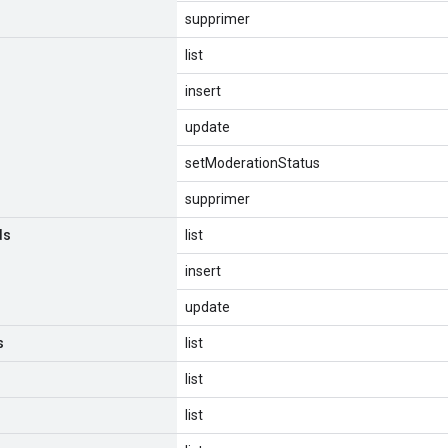
supprimer
list
insert
update
setModerationStatus
supprimer
ds
list
insert
update
s
list
list
list