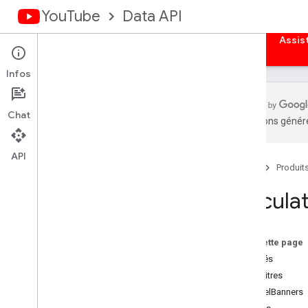
YouTube
Data API
Accueil
Guides
Référence
Exemples
Assis
Infos
Chat
traductions généré
Aperçu
Bibliothèques clientes
API
Accueil
Produit
Autoriser les requêtes
Calcula
Aperçu
Obtenir les identifiants
d'authentification
Sur cette page
Applications Web côté serveur
activités
Applications Web côté client
sous-titres
Applis installées
channelBanners
Appareils