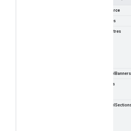
Rechercher l'état de la vidéo Made
For
Kids
ressource
S'abonner aux notifications push
activités
Utiliser les ID de chaînes
Passer de Client
Login à OAuth
sous-titres
Exemples de requêtes
Guide d'implémentation
Aperçu
Activités
Sous-titres
channel
Banners
Chaînes
chaînes
Commentaires
Pagination
Réponses partielles
channel
Section
Playlists
Notes
Requêtes de recherche
Abonnements