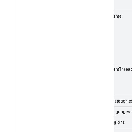
Vidéos
comments
Outils
API Explorer
comment
Threa
guide
Categorie
i18n
Languages
i18n
Regions