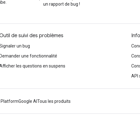
be.
un rapport de bug !
Outil de suivi des problèmes
Inf
Signaler un bug
Cond
Demander une fonctionnalité
Cons
Afficher les questions en suspens
Cons
API 
 Platform
Google AI
Tous les produits