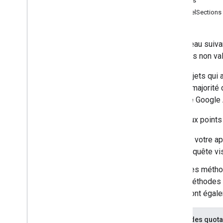
chaînes
channelSections
Guides de démarrage rapide
Android
Apps Script
Le tableau suiva
Go
requêtes non val
i
OS
Les projets qui 
Java
pour la majorité
Java
Script
console Google A
Node
.
js
PHP
Les deux points 
Python
Ruby
Si votre a
requête vi
Guides et didacticiels
Les méthod
Coûts des quotas pour les requêtes
API
méthodes e
Audits de quotas et de conformité
sont égale
Ajouter une vidéo
Envoyer les importations avec reprise
Coûts des quot