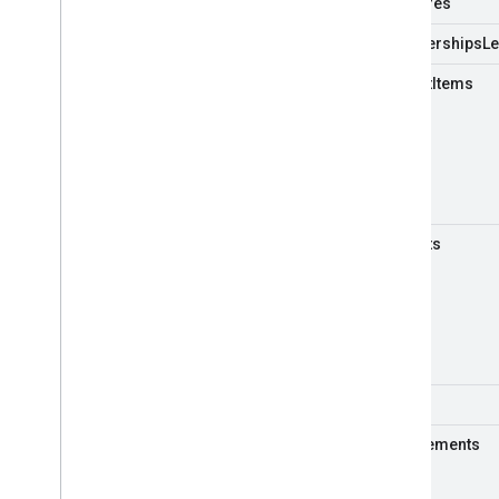
membres
memberships
Le
playlist
Items
playlists
search
abonnements