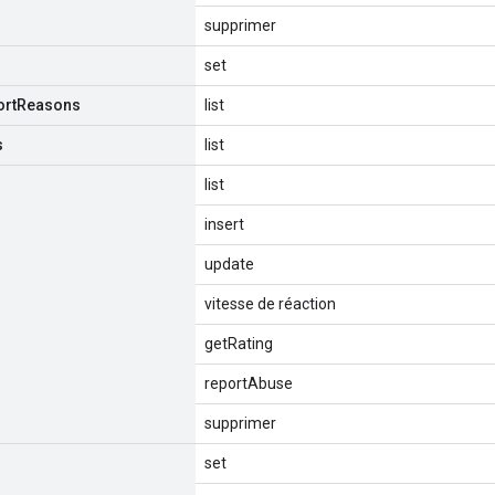
supprimer
set
ort
Reasons
list
s
list
list
insert
update
vitesse de réaction
getRating
reportAbuse
supprimer
set