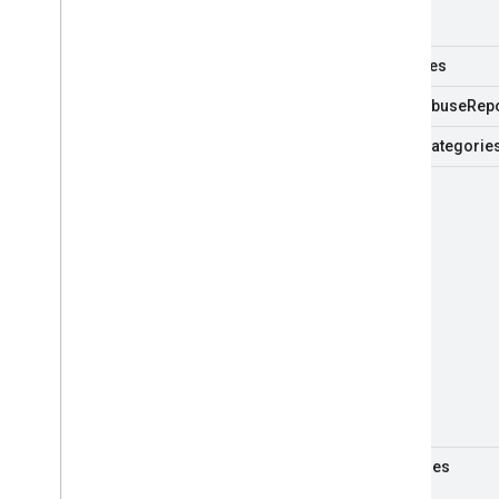
vignettes
video
Abuse
Rep
video
Categorie
vidéos
filigranes