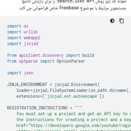
API را برای بازیابی نتایج
search.list
نمونه کد زیر روش
جستجوی مرتبط با موضوع Freebase خاص فراخوانی می کند.
import
os
import
urllib
import
webapp2
import
jinja2
from
apiclient.discovery
import
build
from
optparse
import
OptionParser
import
json
JINJA_ENVIRONMENT
=
jinja2
.
Environment
(
loader
=
jinja2
.
FileSystemLoader
(
os
.
path
.
dirname
(
_
extensions
=
[
'jinja2.ext.autoescape'
])
REGISTRATION_INSTRUCTIONS
=
"""
    You must set up a project and get an API key to 
    the instructions for creating a project and a ke
    href="https://developers.google.com/youtube/regi