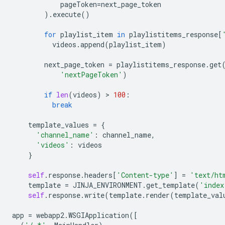
pageToken
=
next_page_token
)
.
execute
()
for
playlist_item
in
playlistitems_response
[
videos
.
append
(
playlist_item
)
next_page_token
=
playlistitems_response
.
get
'nextPageToken'
)
if
len
(
videos
)
 > 
100
:
break
template_values
=
{
'channel_name'
:
channel_name
,
'videos'
:
videos
}
self
.
response
.
headers
[
'Content-type'
]
=
'text/ht
template
=
JINJA_ENVIRONMENT
.
get_template
(
'index
self
.
response
.
write
(
template
.
render
(
template_val
app
=
webapp2
.
WSGIApplication
([