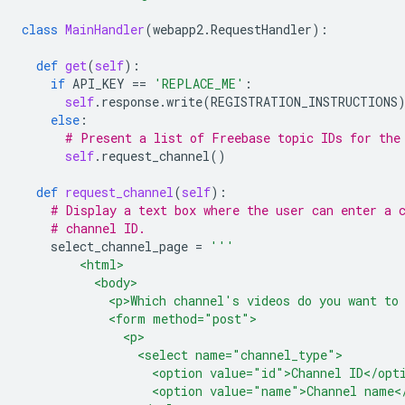
class
MainHandler
(
webapp2
.
RequestHandler
):
def
get
(
self
):
if
API_KEY
==
'REPLACE_ME'
:
self
.
response
.
write
(
REGISTRATION_INSTRUCTIONS
else
:
# Present a list of Freebase topic IDs for the
self
.
request_channel
()
def
request_channel
(
self
):
# Display a text box where the user can enter a 
# channel ID.
select_channel_page
=
'''
        <html>
          <body>
            <p>Which channel's videos do you want to
            <form method="post">
              <p>
                <select name="channel_type">
                  <option value="id">Channel ID</opt
                  <option value="name">Channel name<