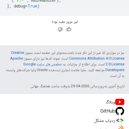
(
'/.*'
,
MainHandler
),
],
debug
=
True
)
این مرور مفید بود؟
Creative
جز در مواردی که غیر از این ذکر شده باشد،‌محتوای این صفحه تحت مجوز
Apache
است. نمونه کدها نیز دارای مجوز
Commons Attribution 4.0 License
خطمشی‌های سایت Google
است. برای اطلاع از جزئیات، به
2.0 License
مراجعه کنید. جاوا علامت تجاری ثبت‌شده Oracle و/یا شرکت‌های وابسته
Developers‏
به آن است.
تاریخ آخرین به‌روزرسانی 2026-04-25 به‌وقت ساعت هماهنگ جهانی.
وبلاگ
GitHub
ردیاب مشکل