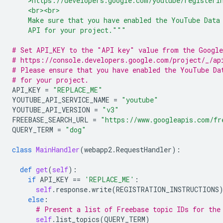
    >https://developers.google.com/youtube/registeri
    <br><br>
    Make sure that you have enabled the YouTube Data
    API for your project."""
# Set API_KEY to the "API key" value from the Google
# https://console.developers.google.com/project/_/ap
# Please ensure that you have enabled the YouTube Da
# for your project.
API_KEY
=
"REPLACE_ME"
YOUTUBE_API_SERVICE_NAME
=
"youtube"
YOUTUBE_API_VERSION
=
"v3"
FREEBASE_SEARCH_URL
=
"https://www.googleapis.com/fr
QUERY_TERM
=
"dog"
class
MainHandler
(
webapp2
.
RequestHandler
):
def
get
(
self
):
if
API_KEY
==
'REPLACE_ME'
:
self
.
response
.
write
(
REGISTRATION_INSTRUCTIONS
else
:
# Present a list of Freebase topic IDs for the
self
.
list_topics
(
QUERY_TERM
)