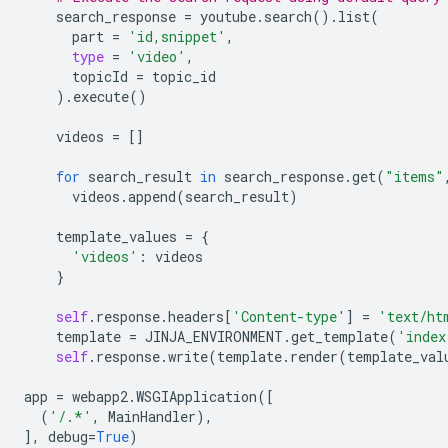
search_response
=
youtube
.
search
()
.
list
(
part
=
'id,snippet'
,
type
=
'video'
,
topicId
=
topic_id
)
.
execute
()
videos
=
[]
for
search_result
in
search_response
.
get
(
"items"
videos
.
append
(
search_result
)
template_values
=
{
'videos'
:
videos
}
self
.
response
.
headers
[
'Content-type'
]
=
'text/ht
template
=
JINJA_ENVIRONMENT
.
get_template
(
'index
self
.
response
.
write
(
template
.
render
(
template_val
app
=
webapp2
.
WSGIApplication
([
(
'/.*'
,
MainHandler
),
],
debug
=
True
)