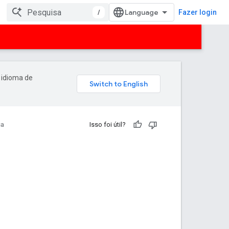
/
Fazer login
 idioma de
sa
Isso foi útil?