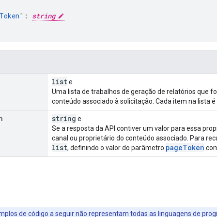
Token
"
:
string
list
e
Uma lista de trabalhos de geração de relatórios que f
conteúdo associado à solicitação. Cada item na lista 
n
string
e
Se a resposta da API contiver um valor para essa prop
canal ou proprietário do conteúdo associado. Para recu
list
page
Token
, definindo o valor do parâmetro
com
mplos de código a seguir não representam todas as linguagens de pr