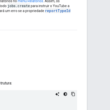
latórios no
menu Relatórios
. Assim, os
jobs
.
create
étodo
para instruir o YouTube a
report
Type
Id
ará um erro se a propriedade
rutura: