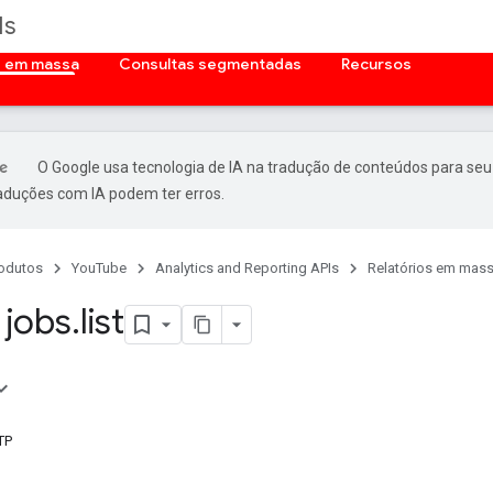
Is
s em massa
Consultas segmentadas
Recursos
O Google usa tecnologia de IA na tradução de conteúdos para seu
raduções com IA podem ter erros.
odutos
YouTube
Analytics and Reporting APIs
Relatórios em mas
jobs
.
list
TP