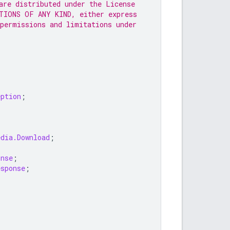
are distributed under the License
TIONS OF ANY KIND, either express
 permissions and limitations under
eption
;
edia.Download
;
onse
;
esponse
;