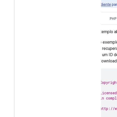
bibliotecas de cliente
par
Java
PHP
O exemplo a
Este exemplo
para recuper
para um ID de
de download 
/*
 * Copyrigh
 *
 * Licensed
 * in compl
 *
 * http://w
 *