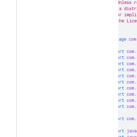
 * Unless r
 * is distr
 * or impli
 * the Lice
 */
package
com
import
com.
import
com.
import
com.
import
com.
import
com.
import
com.
import
com.
import
com.
import
com.
import
com.
import
com.
import
java
import
java