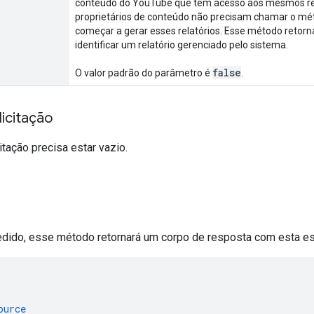
conteúdo do YouTube que têm acesso aos mesmos re
proprietários de conteúdo não precisam chamar o m
começar a gerar esses relatórios. Esse método retorn
identificar um relatório gerenciado pelo sistema.
false
O valor padrão do parâmetro é
.
icitação
itação precisa estar vazio.
dido, esse método retornará um corpo de resposta com esta est
[
ource