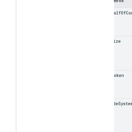
Parâmetros
on
Behalf
Of
Co
page
Size
page
Token
include
Syste