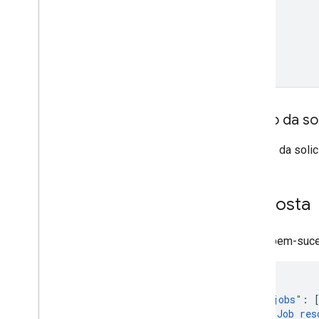
Corpo da sol
O corpo da solic
Resposta
Se for bem-suce
"
jobs
"
:
Job
res