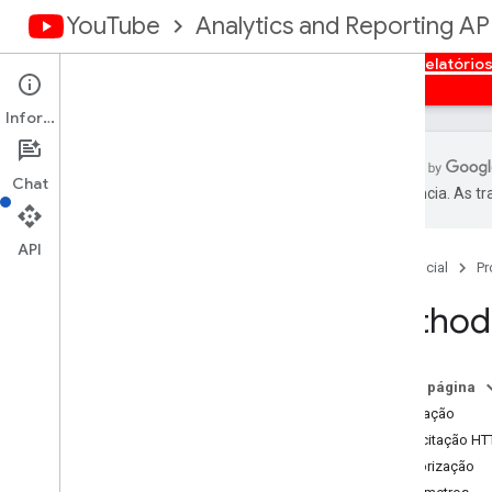
YouTube
Analytics and Reporting AP
Página inicial
Visão geral
Autorização
Relatório
Informações
Chat
preferência. As t
API Reporting do You
Tube
Relatórios disponíveis
API
Página inicial
Pr
Relatórios de dados em massa do
Method 
You
Tube Analytics
Receber relatórios de dados em massa
Dimensions
Nesta página
Métricas
Solicitação
Relatórios de canal
Solicitação HT
Relatórios do proprietário do conteúdo
Autorização