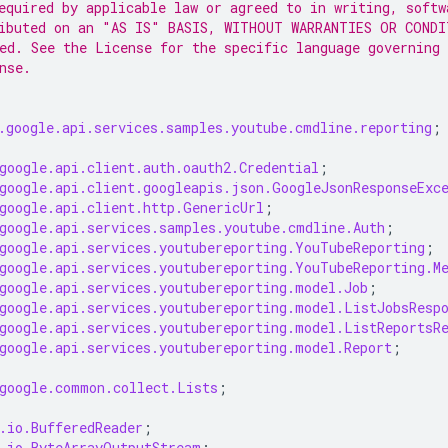
equired by applicable law or agreed to in writing, softw
ibuted on an "AS IS" BASIS, WITHOUT WARRANTIES OR CONDI
ed. See the License for the specific language governing
nse.
.google.api.services.samples.youtube.cmdline.reporting
;
google.api.client.auth.oauth2.Credential
;
google.api.client.googleapis.json.GoogleJsonResponseExc
google.api.client.http.GenericUrl
;
google.api.services.samples.youtube.cmdline.Auth
;
google.api.services.youtubereporting.YouTubeReporting
;
google.api.services.youtubereporting.YouTubeReporting.M
google.api.services.youtubereporting.model.Job
;
google.api.services.youtubereporting.model.ListJobsResp
google.api.services.youtubereporting.model.ListReportsR
google.api.services.youtubereporting.model.Report
;
google.common.collect.Lists
;
.io.BufferedReader
;
.io.ByteArrayOutputStream
;