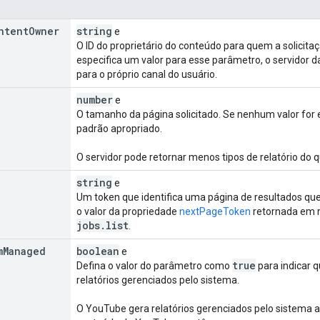
ntent
Owner
string
e
O ID do proprietário do conteúdo para quem a solicitaç
especifica um valor para esse parâmetro, o servidor d
para o próprio canal do usuário.
number
e
O tamanho da página solicitado. Se nenhum valor for 
padrão apropriado.
O servidor pode retornar menos tipos de relatório do qu
string
e
Um token que identifica uma página de resultados que
o valor da propriedade
nextPageToken
retornada em r
jobs
.
list
.
m
Managed
boolean
e
true
Defina o valor do parâmetro como
para indicar q
relatórios gerenciados pelo sistema.
O YouTube gera relatórios gerenciados pelo sistema 