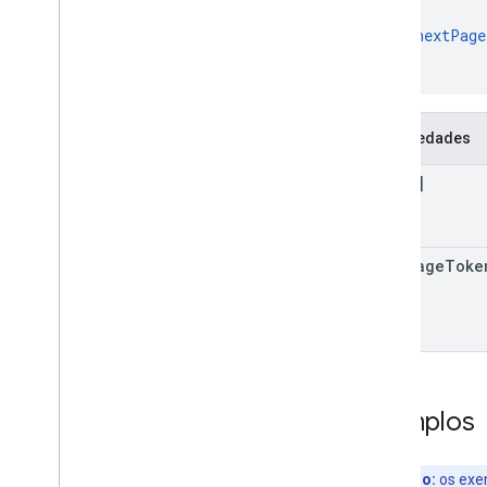
],
"
nextPage
}
Propriedades
jobs[]
next
Page
Toke
Exemplos
Observação:
os exe