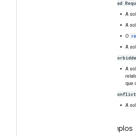
Bad Requ
A so
A so
O
r
A sol
Forbidd
A sol
rela
que 
Conflict
A sol
Exemplos