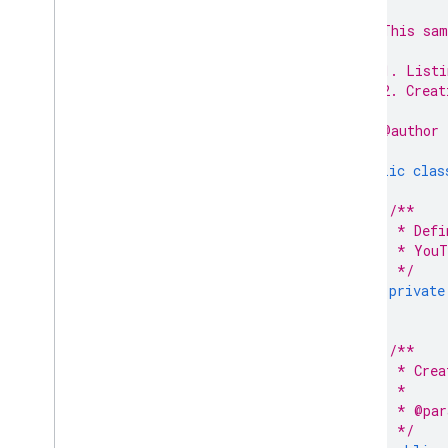
/**
 * This sam
 *
 * 1. Listi
 * 2. Creat
 *
 * @author 
 */
public
clas
/**
     * Defi
     * YouT
     */
private
/**
     * Crea
     *
     * @par
     */