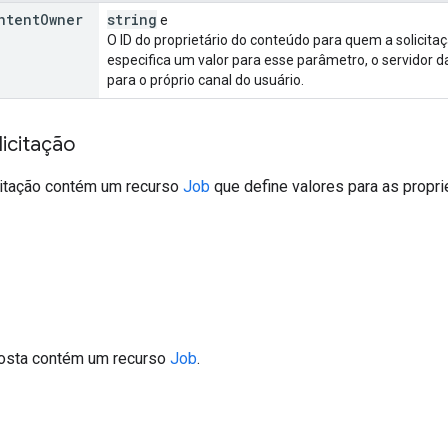
ntent
Owner
string
e
O ID do proprietário do conteúdo para quem a solicitaç
especifica um valor para esse parâmetro, o servidor d
para o próprio canal do usuário.
icitação
citação contém um recurso
Job
que define valores para as prop
posta contém um recurso
Job
.