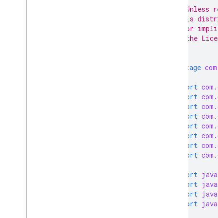
 * Unless r
 * is distr
 * or impli
 * the Lice
 */
package
com
import
com.
import
com.
import
com.
import
com.
import
com.
import
com.
import
com.
import
com.
import
java
import
java
import
java
import
java