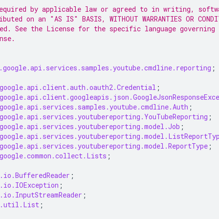
equired by applicable law or agreed to in writing, softw
ibuted on an "AS IS" BASIS, WITHOUT WARRANTIES OR CONDI
ed. See the License for the specific language governing
nse.
.google.api.services.samples.youtube.cmdline.reporting
;
google.api.client.auth.oauth2.Credential
;
google.api.client.googleapis.json.GoogleJsonResponseExc
google.api.services.samples.youtube.cmdline.Auth
;
google.api.services.youtubereporting.YouTubeReporting
;
google.api.services.youtubereporting.model.Job
;
google.api.services.youtubereporting.model.ListReportTy
google.api.services.youtubereporting.model.ReportType
;
google.common.collect.Lists
;
.io.BufferedReader
;
.io.IOException
;
.io.InputStreamReader
;
.util.List
;