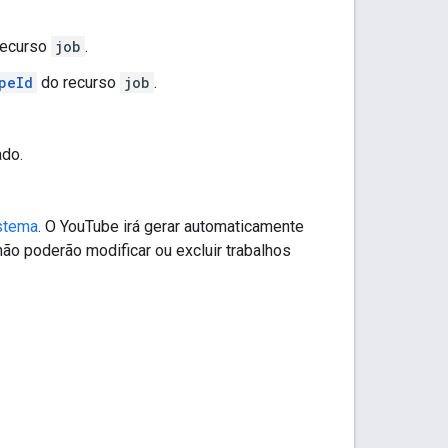
recurso
job
.
peId
do recurso
job
.
ado.
istema
. O YouTube irá gerar automaticamente
ão poderão modificar ou excluir trabalhos