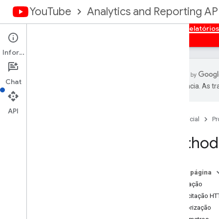
YouTube
Analytics and Reporting AP
Página inicial
Visão geral
Autorização
Relatório
Informações
Chat
preferência. As t
API Reporting do You
Tube
Relatórios disponíveis
API
Página inicial
Pr
Relatórios de dados em massa do
Method 
You
Tube Analytics
Receber relatórios de dados em massa
Dimensions
Nesta página
Métricas
Solicitação
Relatórios de canal
Solicitação HT
Relatórios do proprietário do conteúdo
Autorização