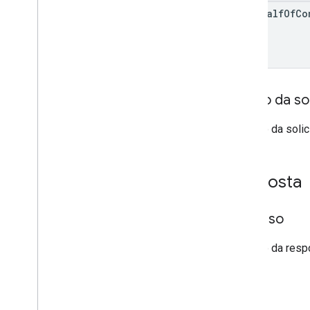
on
Behalf
Of
Co
Corpo da sol
O corpo da soli
Resposta
Sucesso
O corpo da res
Erros