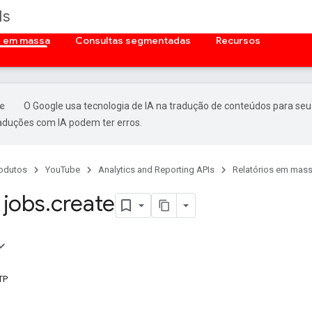
Is
s em massa
Consultas segmentadas
Recursos
O Google usa tecnologia de IA na tradução de conteúdos para seu
raduções com IA podem ter erros.
odutos
YouTube
Analytics and Reporting APIs
Relatórios em mas
jobs
.
create
TP