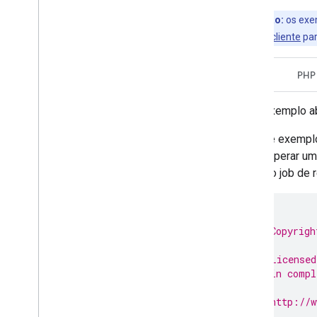
Observação:
os exe
bibliotecas de cliente
par
Java
PHP
O exemplo a
Este exemplo
recuperar um
novo job de r
/*
 * Copyrigh
 *
 * Licensed
 * in compl
 *
 * http://w
 *