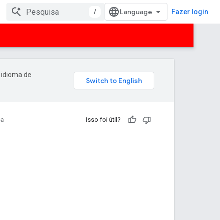
/
Fazer login
 idioma de
sa
Isso foi útil?