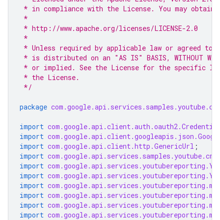
 * in compliance with the License. You may obtain 
 *
 * http://www.apache.org/licenses/LICENSE-2.0
 *
 * Unless required by applicable law or agreed to 
 * is distributed on an "AS IS" BASIS, WITHOUT WAR
 * or implied. See the License for the specific la
 * the License.
 */
package
com.google.api.services.samples.youtube.cm
import
com.google.api.client.auth.oauth2.Credentia
import
com.google.api.client.googleapis.json.Googl
import
com.google.api.client.http.GenericUrl
;
import
com.google.api.services.samples.youtube.cmd
import
com.google.api.services.youtubereporting.Yo
import
com.google.api.services.youtubereporting.Yo
import
com.google.api.services.youtubereporting.mo
import
com.google.api.services.youtubereporting.mo
import
com.google.api.services.youtubereporting.mo
import
com.google.api.services.youtubereporting.mo