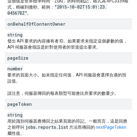
這個值是世界標準時間「Zulu」的時間戳記，格式為 RFC3339格
"2015-10-02T15:01:23
.
式，精確到微秒。範例：
045678Z"
。
on
Behalf
Of
Content
Owner
string
發出 API 要求的內容擁有者 ID。如果要求未指定這個參數的值，
API 伺服器會假設是針對使用者的管道提出要求。
page
Size
number
要求的頁面大小。如未指定任何值，API 伺服器會選擇合適的預
設值。
請注意，伺服器傳回的報表類型可能會比所要求的數量少。
page
Token
string
用於識別伺服器應傳回之結果頁面的符記。一般而言，這是回應
jobs
.
reports
.
list
之前呼叫
方法而傳回的
nextPageToken
屬性值。