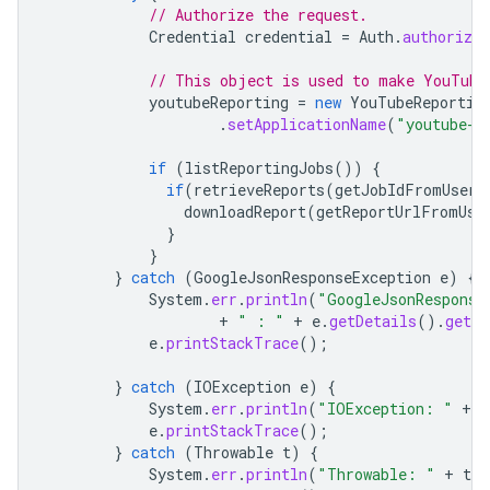
// Authorize the request.
Credential
credential
=
Auth
.
authorize
// This object is used to make YouTube
youtubeReporting
=
new
YouTubeReportin
.
setApplicationName
(
"youtube-c
if
(
listReportingJobs
())
{
if
(
retrieveReports
(
getJobIdFromUser
(
downloadReport
(
getReportUrlFromUse
}
}
}
catch
(
GoogleJsonResponseException
e
)
{
System
.
err
.
println
(
"GoogleJsonResponse
+
" : "
+
e
.
getDetails
().
getMe
e
.
printStackTrace
();
}
catch
(
IOException
e
)
{
System
.
err
.
println
(
"IOException: "
+
e
e
.
printStackTrace
();
}
catch
(
Throwable
t
)
{
System
.
err
.
println
(
"Throwable: "
+
t
.
g