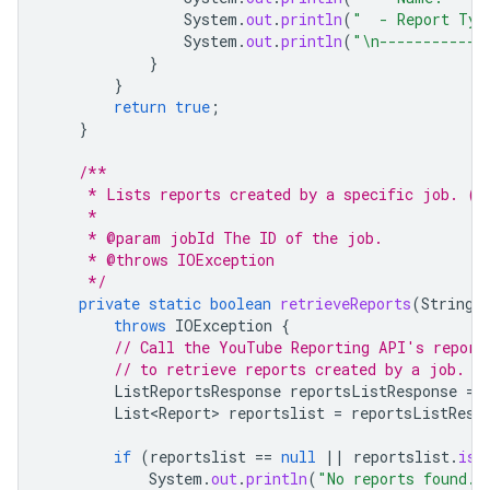
System
.
out
.
println
(
"  - Report Typ
System
.
out
.
println
(
"\n------------
}
}
return
true
;
}
/**
     * Lists reports created by a specific job. (r
     *
     * @param jobId The ID of the job.
     * @throws IOException
     */
private
static
boolean
retrieveReports
(
String
throws
IOException
{
// Call the YouTube Reporting API's report
// to retrieve reports created by a job.
ListReportsResponse
reportsListResponse
=
List<Report>
reportslist
=
reportsListResp
if
(
reportslist
==
null
||
reportslist
.
isE
System
.
out
.
println
(
"No reports found."