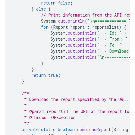
return
false
;
}
else
{
// Print information from the API resp
System
.
out
.
println
(
"\n============= Re
for
(
Report
report
:
reportslist
)
{
System
.
out
.
println
(
"  - Id: "
+
re
System
.
out
.
println
(
"  - From: "
+
System
.
out
.
println
(
"  - To: "
+
re
System
.
out
.
println
(
"  - Download U
System
.
out
.
println
(
"\n------------
}
}
return
true
;
}
/**
     * Download the report specified by the URL. (
     *
     * @param reportUrl The URL of the report to b
     * @throws IOException
     */
private
static
boolean
downloadReport
(
String
r