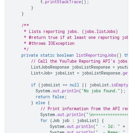
t
.
printStackTrace
();
}
}
/**
     * Lists reporting jobs. (jobs.listJobs)
     * @return true if at least one reporting job 
     * @throws IOException
     */
private
static
boolean
listReportingJobs
()
thr
// Call the YouTube Reporting API's jobs.l
ListJobsResponse
jobsListResponse
=
youtub
List<Job>
jobsList
=
jobsListResponse
.
getJ
if
(
jobsList
==
null
||
jobsList
.
isEmpty
(
System
.
out
.
println
(
"No jobs found."
);
return
false
;
}
else
{
// Print information from the API resp
System
.
out
.
println
(
"\n================
for
(
Job
job
:
jobsList
)
{
System
.
out
.
println
(
"  - Id: "
+
jo
System
.
out
.
println
(
"  - Name: "
+