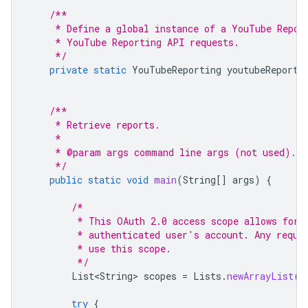
/**
     * Define a global instance of a YouTube Repor
     * YouTube Reporting API requests.
     */
private
static
YouTubeReporting
youtubeReporti
/**
     * Retrieve reports.
     *
     * @param args command line args (not used).
     */
public
static
void
main
(
String
[]
args
)
{
/*
         * This OAuth 2.0 access scope allows for 
         * authenticated user's account. Any reque
         * use this scope.
         */
List<String>
scopes
=
Lists
.
newArrayList
(
"
try
{