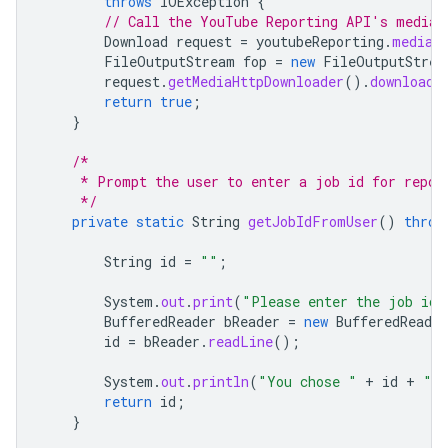
throws
IOException
{
// Call the YouTube Reporting API's media.
Download
request
=
youtubeReporting
.
media
(
FileOutputStream
fop
=
new
FileOutputStrea
request
.
getMediaHttpDownloader
().
download
(
return
true
;
}
/*
     * Prompt the user to enter a job id for repor
     */
private
static
String
getJobIdFromUser
()
throw
String
id
=
""
;
System
.
out
.
print
(
"Please enter the job id 
BufferedReader
bReader
=
new
BufferedReader
id
=
bReader
.
readLine
();
System
.
out
.
println
(
"You chose "
+
id
+
" a
return
id
;
}