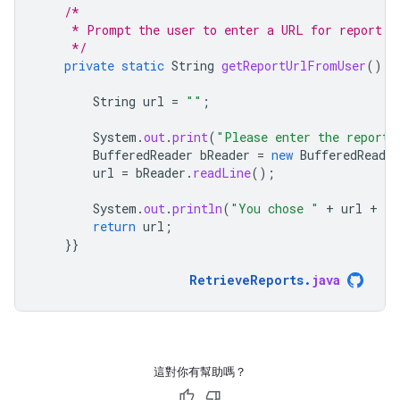
/*
     * Prompt the user to enter a URL for report d
     */
private
static
String
getReportUrlFromUser
()
t
String
url
=
""
;
System
.
out
.
print
(
"Please enter the report 
BufferedReader
bReader
=
new
BufferedReader
url
=
bReader
.
readLine
();
System
.
out
.
println
(
"You chose "
+
url
+
" 
return
url
;
}}
RetrieveReports
.
java
這對你有幫助嗎？