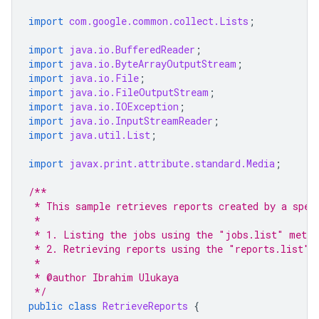
import
com.google.common.collect.Lists
;
import
java.io.BufferedReader
;
import
java.io.ByteArrayOutputStream
;
import
java.io.File
;
import
java.io.FileOutputStream
;
import
java.io.IOException
;
import
java.io.InputStreamReader
;
import
java.util.List
;
import
javax.print.attribute.standard.Media
;
/**
 * This sample retrieves reports created by a spec
 *
 * 1. Listing the jobs using the "jobs.list" metho
 * 2. Retrieving reports using the "reports.list" 
 *
 * @author Ibrahim Ulukaya
 */
public
class
RetrieveReports
{