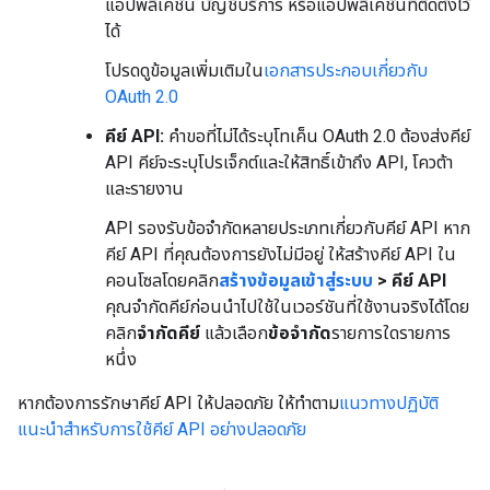
แอปพลิเคชัน บัญชีบริการ หรือแอปพลิเคชันที่ติดตั้งไว้
ได้
โปรดดูข้อมูลเพิ่มเติมใน
เอกสารประกอบเกี่ยวกับ
OAuth 2.0
คีย์ API:
คำขอที่ไม่ได้ระบุโทเค็น OAuth 2.0 ต้องส่งคีย์
API คีย์จะระบุโปรเจ็กต์และให้สิทธิ์เข้าถึง API, โควต้า
และรายงาน
API รองรับข้อจำกัดหลายประเภทเกี่ยวกับคีย์ API หาก
คีย์ API ที่คุณต้องการยังไม่มีอยู่ ให้สร้างคีย์ API ใน
คอนโซลโดยคลิก
สร้างข้อมูลเข้าสู่ระบบ
> คีย์ API
คุณจำกัดคีย์ก่อนนำไปใช้ในเวอร์ชันที่ใช้งานจริงได้โดย
คลิก
จำกัดคีย์
แล้วเลือก
ข้อจำกัด
รายการใดรายการ
หนึ่ง
หากต้องการรักษาคีย์ API ให้ปลอดภัย ให้ทำตาม
แนวทางปฏิบัติ
แนะนำสำหรับการใช้คีย์ API อย่างปลอดภัย