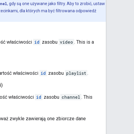
nel
, gdy są one używane jako filtry. Aby to zrobić, ustaw
przecinkami, dla których ma być filtrowana odpowiedź
tość właściwości
id
zasobu
video
.
This is a
wartość właściwości
id
zasobu
playlist
.
i)
rtość właściwości
id
zasobu
channel
.
This
ieważ zwykle zawierają one zbiorcze dane