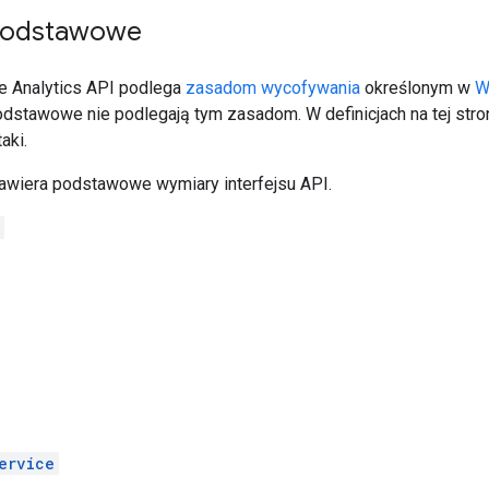
podstawowe
be Analytics API podlega
zasadom wycofywania
określonym w
W
podstawowe nie podlegają tym zasadom. W definicjach na tej str
aki.
zawiera podstawowe wymiary interfejsu API.
ervice