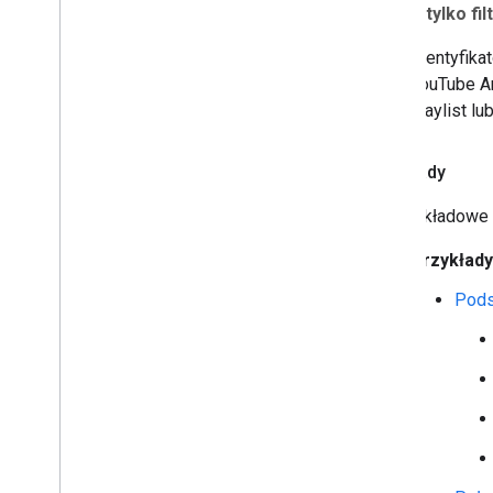
grupa
(tylko fil
Identyfik
YouTube An
playlist lu
Przykłady
Te przykładowe ż
Przykład
Pods