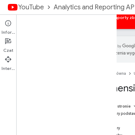
YouTube
Analytics and Reporting AP
Strona główna
Przegląd
Autoryzacja
Raporty zb
Informacje
Czat
Tłumaczenia wyge
You
Tube Analytics API
Interfejs API
Strona główna
Model danych
Przegląd
Dimens
Wymiary
Dane
Raporty dotyczące kanałów
Na tej stronie
Raporty dotyczące właścicieli treści
Wymiary podst
Filtry
Przewodniki
Wymiary
Przykładowe żądania