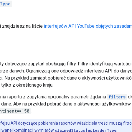
rType
i znajdziesz na liście
interfejsów API YouTube objętych zasada
y dotyczące zapytań obsługują filtry. Filtry identyfikują warto
rze danych. Ograniczają one odpowiedź interfejsu API do danych
i. Na przykład zamiast pobierać dane o aktywności użytkowników
tylko z określonego kraju.
nia raportu z zapytania opcjonalny parametr żądania
filters
ok
ć dane. Aby na przykład pobrać dane o aktywności użytkowników
ntinent==150
.
rfejsu API dotyczące pobierania raportów właściciela treści muszą fi
ugiwanej kombinacji wymiarów
claimedStatus
i
uploaderType
.