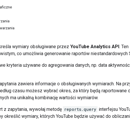
aficzne
rzania
warzania
kreśla wymiary obsługiwane przez
YouTube Analytics API
. Ten
wistym, co umożliwia generowanie raportów niestandardowych 
e kryteria używane do agregowania danych, np. data aktywności 
zapytania zawiera informacje o obsługiwanych wymiarach. Na pr
dług czasu możesz wybrać okres, za który będą raportowane 
nych ma unikalną kombinację wartości wymiarów.
rt z zapytania, wywołaj metodę
reports.query
interfejsu YouT
aby określić wymiary, których YouTube będzie używać do obliczani