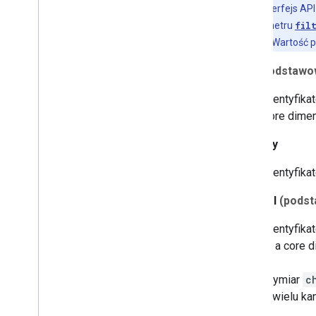
Uwaga:
interfejs AP
wartość parametru
fil
interfejsu API. Wartość
film
(podstawo
Identyfika
core dimen
playlisty
Identyfika
channel
(podst
Identyfika
is a core 
Wymiar
c
z wielu ka