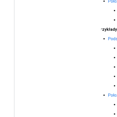
Poło
Przykłady 
Pods
Poło