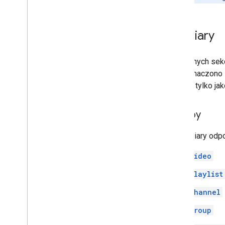
Wymiary
W kolejnych sekc
nie zaznaczono 
używać tylko jak
Zasoby
Te wymiary odpo
video
playlist
channel
group