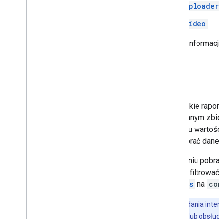
uploade
video
Więcej informacj
Filtry
Wszystkie raport
w pobranym zbio
zestawu wartośc
aby pobrać dane 
W żądaniu pobra
chcesz filtrowa
filters
na
co
Ważne:
żądania inte
raportującego lub obsł