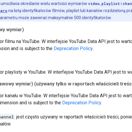
I umożliwia określanie wielu wartości wymiarów
video
,
playlist
i
chan
ters
na listę identyfikatorów filmów, playlist lub kanałów rozdzieloną 
 parametru może zawierać maksymalnie 500 identyfikatorów.
wy wymiar)
tor filmu na YouTube. W interfejsie YouTube Data API jest to war
sion and is subject to the
Deprecation Policy
.
tor playlisty w YouTube. W interfejsie YouTube Data API jest to 
awowy wymiar)
(używany tylko w raportach właścicieli treśc
tor kanału w YouTube. W interfejsie YouTube Data API jest to wa
dimension and is subject to the
Deprecation Policy
.
hannel
jest często używany w raportach właścicieli treści, pon
nałów.