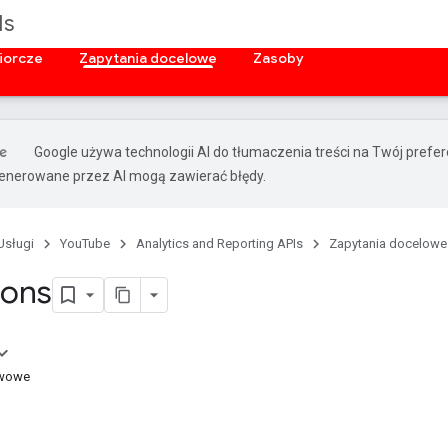
Is
iorcze
Zapytania docelowe
Zasoby
Google używa technologii AI do tłumaczenia treści na Twój prefe
nerowane przez AI mogą zawierać błędy.
Usługi
YouTube
Analytics and Reporting APIs
Zapytania docelowe
ions
awowe