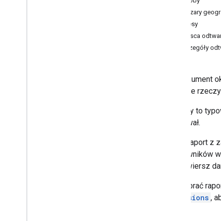
Zasoby
Obszary geogr
Dokumentacja API
Okresy
Przegląd
Miejsca odtwa
raporty
.
zapytanie
Szczegóły odt
Grupy
Obiekty Group
Group
Ten dokument o
w czasie rzeczy
Historia wersji
Wymiary to typow
znajdował.
Każdy raport z 
użytkowników we
każdy wiersz da
Aby pobrać rapo
dimensions
, 