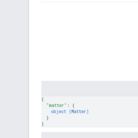
{
"matter"
: 
{
object (
Matter
)
}
}