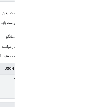
Count
Artifacts
Metadata
Count
Artifacts
Response
درخواست بدن
نوع خطا
Hold
View
بدنه درخواست باید 
Matter
View
پرس و جو
بدن پاسخگو
Voice Covered Data
Wait
Operation
Request
پاسخ به درخواست CloseMatter.
کتابخانه‌های کارخواه
در صورت موفقیت آمی
نمایندگی JSON