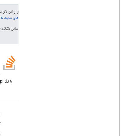
جز در مواردی که غیر از این ذک
جزئیات، به
خطمشی‌های سایت Google Developers‏
تاریخ آخرین به‌روزرسانی 2025-07-25 به‌وقت ساعت هماهنگ جهانی.
وبلاگ
ن
وبلاگ Google Workspace
Developers را بخوانید
Google Workspace برای توسعه دهندگان
ا
نمای کلی پلتفرم
ک
محصولات توسعه دهنده
د