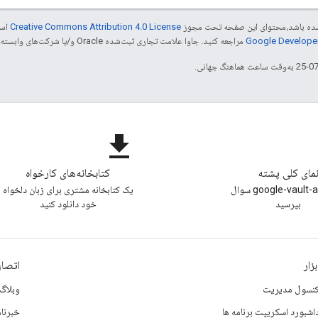
ر شده باشد،‌محتوای این صفحه تحت مجوز
Creative Commons Attribution 4.0 License
است
مراجعه کنید. جاوا علامت تجاری ثبت‌شده Oracle و/یا شرکت‌های وابسته به آن است.
file_download
مای کلی پشته
کتابخانه‌های کارخواه
با تگ google-vault-api سوال
یک کتابخانه مشتری برای زبان دلخواه
بپرسید
خود دانلود کنید
بزار
اتصال
نسول مدیریت
وبلاگ
اشبورد اسکریپت برنامه ها
خبرنام