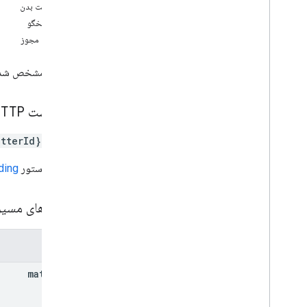
درخواست بدن
شمردن
بدن پاسخگو
ايجاد كردن
محدوده مجوز
حذف
گرفتن
موضوع مشخص شده را 
فهرست
حذف مجوزها
بازگشایی
درخواست HTTP
حذف کردن
tterId}:close
به روز رسانی
مسائل
.
صادرات
URL از دستور
ding
اهمیت دارد
مسائل
.
حسابها
پارامترهای مسی
matters
.
saved
Queries
عملیات
پارامترها
انواع
حساب حساب
matter
Id
Account
Count
Error
Corpus
Type