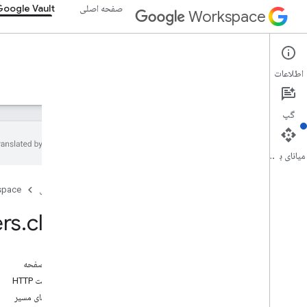
صفحه اصلی
Google Vault
Workspace
Google Vault
اطلاعات
نمای کلی
راهنما
مرجع
پشتیبانی
گپ
میانای برنامه‌سازی کاربردی
Vault API
صفحه اصلی
space
v1
نمای کلی
rs
.
close
منابع REST
مسائل
در این صفحه
نمای کلی
درخواست HTTP
مجوزهای اضافه کنید
پارامترهای مسیر
بستن