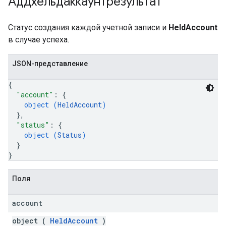
Аддхельдаккаунтрезультат
Статус создания каждой учетной записи и
HeldAccount
в случае успеха.
JSON-представление
{
"account"
: 
{
object (
HeldAccount
)
}
,
"status"
: 
{
object (
Status
)
}
}
Поля
account
object (
HeldAccount
)