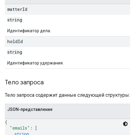
matter
Id
string
Идентификатор дела.
hold
Id
string
Идентификатор удержания.
Тело запроса
Тело запроса содержит данные следующей структуры:
JSON-представление
{
"emails"
: 
[
string