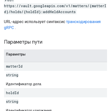
https://vault.googleapis.com/v1/matters/{matterI
d}/holds/{holdId}:addHeldAccounts
URL-адрес использует синтаксис
транскодирования
gRPC
.
Параметры пути
Параметры
matter
Id
string
Идентификатор дела.
hold
Id
string
Идентификатор удержания.