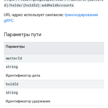
d}/holds/{holdId}:addHeldAccounts
URL-адрес использует синтаксис
транскодирования
gRPC
.
Параметры пути
Параметры
matter
Id
string
Идентификатор дела.
hold
Id
string
Идентификатор удержания.