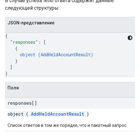
В случае успеха тело ответа содержит данные
следующей структуры:
JSON-представление
{
"responses"
: 
[
{
object (
AddHeldAccountResult
)
}
]
}
Поля
responses[]
object (
AddHeldAccountResult
)
Список ответов в том же порядке, что и пакетный запрос.