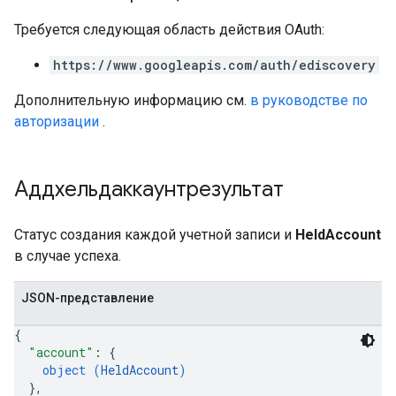
Требуется следующая область действия OAuth:
https://www.googleapis.com/auth/ediscovery
Дополнительную информацию см.
в руководстве по
авторизации
.
Аддхельдаккаунтрезультат
Статус создания каждой учетной записи и
HeldAccount
в случае успеха.
JSON-представление
{
"account"
: 
{
object (
HeldAccount
)
}
,