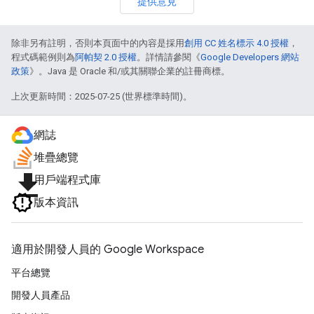
提供意見
除非另有註明，否則本頁面中的內容是採用
創用 CC 姓名標示 4.0 授權
，
程式碼範例則為
阿帕契 2.0 授權
。詳情請參閱《
Google Developers 網站
政策
》。Java 是 Oracle 和/或其關聯企業的註冊商標。
上次更新時間：2025-07-25 (世界標準時間)。
網誌
堆疊總覽
file_download
用戶端程式庫
版本資訊
適用於開發人員的 Google Workspace
平台總覽
開發人員產品