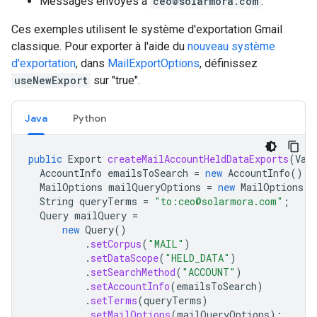
Messages envoyés à
ceo@solarmora.com
.
Ces exemples utilisent le système d'exportation Gmail
classique. Pour exporter à l'aide du
nouveau système
d'exportation
, dans
MailExportOptions
, définissez
useNewExport
sur "true".
Java
Python
public
Export
createMailAccountHeldDataExports
(
Vau
AccountInfo
emailsToSearch
=
new
AccountInfo
().
s
MailOptions
mailQueryOptions
=
new
MailOptions
()
String
queryTerms
=
"to:ceo@solarmora.com"
;
Query
mailQuery
=
new
Query
()
.
setCorpus
(
"MAIL"
)
.
setDataScope
(
"HELD_DATA"
)
.
setSearchMethod
(
"ACCOUNT"
)
.
setAccountInfo
(
emailsToSearch
)
.
setTerms
(
queryTerms
)
.
setMailOptions
(
mailQueryOptions
);