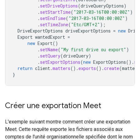
.
setDriveOptions
(
driveQueryOptions
)
.
setStartTime
(
"2017-03-16T00:00:00Z"
)
.
setEndTime
(
"2017-03-16T00:00:00Z"
)
.
setTimeZone
(
"Etc/GMT+2"
);
DriveExportOptions
driveExportOptions
=
new
Driv
Export
wantedExport
=
new
Export
()
.
setName
(
"My first drive ou export"
)
.
setQuery
(
driveQuery
)
.
setExportOptions
(
new
ExportOptions
().
se
return
client
.
matters
().
exports
().
create
(
matter
,
}
Créer une exportation Meet
L'exemple suivant montre comment créer une exportation
Meet. Cette requête exporte les fichiers associés aux
comptes de l'unité organisationnelle spécifiée dont le nom