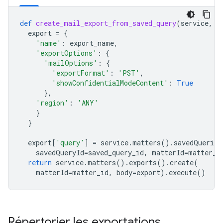
def
create_mail_export_from_saved_query
(
service
,
m
export
=
{
'name'
:
export_name
,
'exportOptions'
:
{
'mailOptions'
:
{
'exportFormat'
:
'PST'
,
'showConfidentialModeContent'
:
True
},
'region'
:
'ANY'
}
}
export
[
'query'
]
=
service
.
matters
()
.
savedQueries
savedQueryId
=
saved_query_id
,
matterId
=
matter_i
return
service
.
matters
()
.
exports
()
.
create
(
matterId
=
matter_id
,
body
=
export
)
.
execute
()
Répertorier les exportations