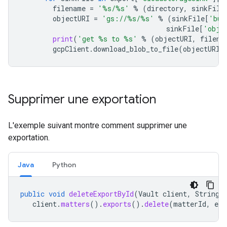
filename
=
'
%s
/
%s
'
%
(
directory
,
sinkFile
objectURI
=
'gs://
%s
/
%s
'
%
(
sinkFile
[
'buc
sinkFile
[
'obje
print
(
'get 
%s
 to 
%s
'
%
(
objectURI
,
filena
gcpClient
.
download_blob_to_file
(
objectURI
,
Supprimer une exportation
L'exemple suivant montre comment supprimer une
exportation.
Java
Python
public
void
deleteExportById
(
Vault
client
,
String
client
.
matters
().
exports
().
delete
(
matterId
,
exp