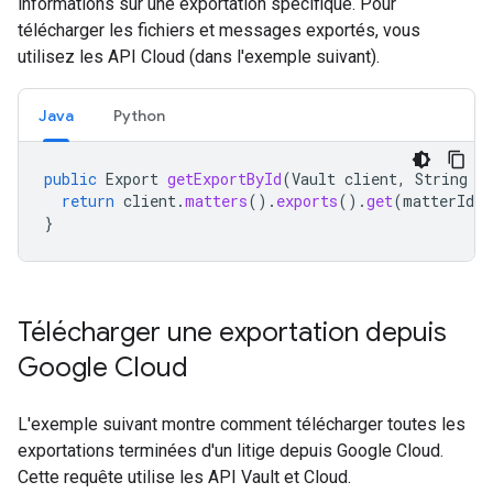
informations sur une exportation spécifique. Pour
télécharger les fichiers et messages exportés, vous
utilisez les API Cloud (dans l'exemple suivant).
Java
Python
public
Export
getExportById
(
Vault
client
,
String
m
return
client
.
matters
().
exports
().
get
(
matterId
,
}
Télécharger une exportation depuis
Google Cloud
L'exemple suivant montre comment télécharger toutes les
exportations terminées d'un litige depuis Google Cloud.
Cette requête utilise les API Vault et Cloud.