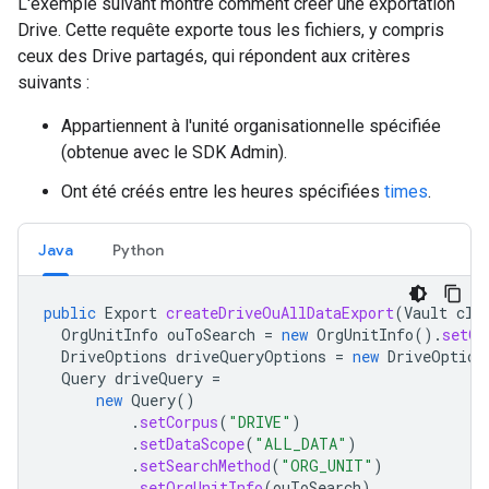
L'exemple suivant montre comment créer une exportation
Drive. Cette requête exporte tous les fichiers, y compris
ceux des Drive partagés, qui répondent aux critères
suivants :
Appartiennent à l'unité organisationnelle spécifiée
(obtenue avec le SDK Admin).
Ont été créés entre les heures spécifiées
times
.
Java
Python
public
Export
createDriveOuAllDataExport
(
Vault
cli
OrgUnitInfo
ouToSearch
=
new
OrgUnitInfo
().
setOr
DriveOptions
driveQueryOptions
=
new
DriveOption
Query
driveQuery
=
new
Query
()
.
setCorpus
(
"DRIVE"
)
.
setDataScope
(
"ALL_DATA"
)
.
setSearchMethod
(
"ORG_UNIT"
)
.
setOrgUnitInfo
(
ouToSearch
)