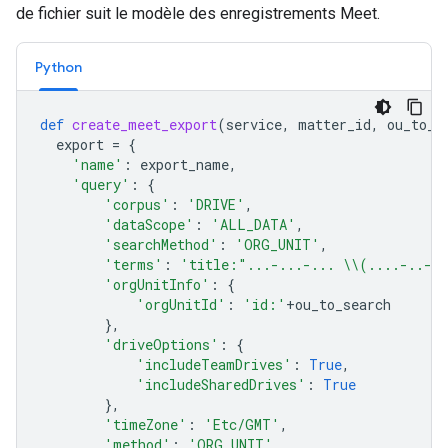
de fichier suit le modèle des enregistrements Meet.
Python
def
create_meet_export
(
service
,
matter_id
,
ou_to_s
export
=
{
'name'
:
export_name
,
'query'
:
{
'corpus'
:
'DRIVE'
,
'dataScope'
:
'ALL_DATA'
,
'searchMethod'
:
'ORG_UNIT'
,
'terms'
:
'title:"...-...-... 
\\
(....-..-.
'orgUnitInfo'
:
{
'orgUnitId'
:
'id:'
+
ou_to_search
},
'driveOptions'
:
{
'includeTeamDrives'
:
True
,
'includeSharedDrives'
:
True
},
'timeZone'
:
'Etc/GMT'
,
'method'
:
'ORG_UNIT'