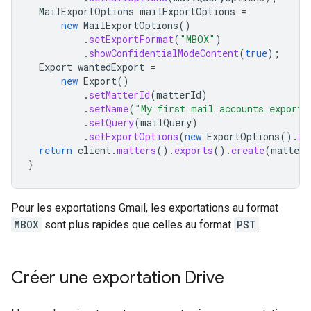
MailExportOptions
mailExportOptions
=
new
MailExportOptions
()
.
setExportFormat
(
"MBOX"
)
.
showConfidentialModeContent
(
true
);
Export
wantedExport
=
new
Export
()
.
setMatterId
(
matterId
)
.
setName
(
"My first mail accounts export"
.
setQuery
(
mailQuery
)
.
setExportOptions
(
new
ExportOptions
().
se
return
client
.
matters
().
exports
().
create
(
matter
,
}
Pour les exportations Gmail, les exportations au format
MBOX
sont plus rapides que celles au format
PST
.
Créer une exportation Drive