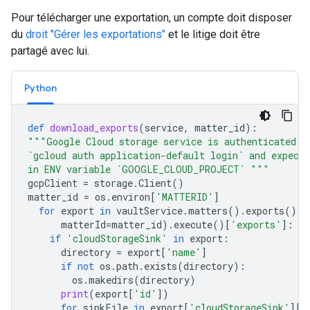
Pour télécharger une exportation, un compte doit disposer
du
droit "Gérer les exportations"
et le litige doit être
partagé avec lui.
Python
def
download_exports
(
service
,
matter_id
):
"""Google Cloud storage service is authenticated b
`gcloud auth application-default login` and expect
in ENV variable `GOOGLE_CLOUD_PROJECT` """
gcpClient
=
storage
.
Client
()
matter_id
=
os
.
environ
[
'MATTERID'
]
for
export
in
vaultService
.
matters
()
.
exports
()
.
l
matterId
=
matter_id
)
.
execute
()[
'exports'
]:
if
'cloudStorageSink'
in
export
:
directory
=
export
[
'name'
]
if
not
os
.
path
.
exists
(
directory
):
os
.
makedirs
(
directory
)
print
(
export
[
'id'
])
for
sinkFile
in
export
[
'cloudStorageSink'
][
'