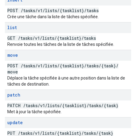
POST
/
tasks
/
v1
/
lists
/
{tasklist}
/
tasks
Crée une tâche dans la liste de tâches spécifiée.
list
GET
/
tasks
/
v1
/
lists
/
{tasklist}
/
tasks
Renvoie toutes les tâches de la liste de tâches spécifiée.
move
POST
/
tasks
/
v1
/
lists
/
{tasklist}
/
tasks
/
{task}
/
move
Déplace la tâche spécifiée à une autre position dans la liste de
tâches de destination.
patch
PATCH
/
tasks
/
v1
/
lists
/
{tasklist}
/
tasks
/
{task}
Met à jour la tâche spécifiée.
update
PUT
/
tasks
/
v1
/
lists
/
{tasklist}
/
tasks
/
{task}