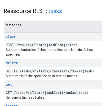
Ressource REST:
tasks
Méthodes
clear
POST
/
tasks
/
v1
/
lists
/
{tasklist}
/
clear
Supprime toutes les tâches terminées de la liste de tâches
spécifiée.
delete
DELETE
/
tasks
/
v1
/
lists
/
{tasklist}
/
tasks
/
{task}
Supprime la tâche spécifiée de la liste de tâches.
get
GET
/
tasks
/
v1
/
lists
/
{tasklist}
/
tasks
/
{task}
Renvoie la tâche spécifiée.
insert