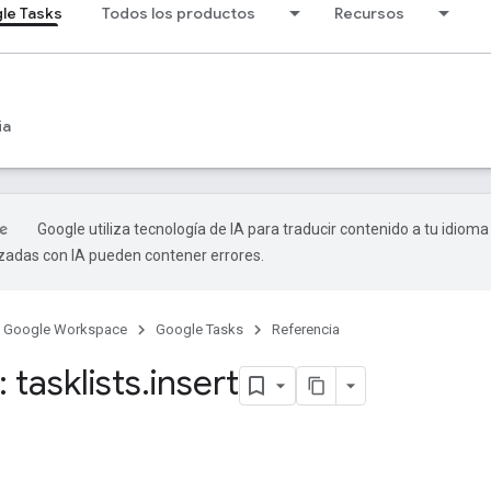
le Tasks
Todos los productos
Recursos
ia
Google utiliza tecnología de IA para traducir contenido a tu idioma
izadas con IA pueden contener errores.
Google Workspace
Google Tasks
Referencia
tasklists
.
insert