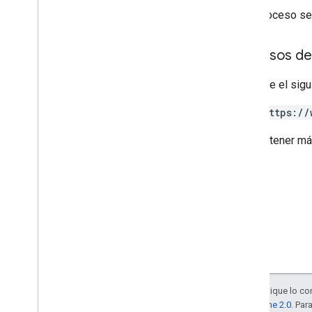
Si el proceso se
Permisos de
Requiere el sigu
https://
Para obtener má
Salvo que se indique lo con
la
licencia Apache 2.0
. Par