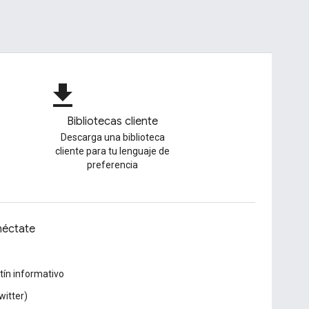
file_download
Bibliotecas cliente
Descarga una biblioteca
cliente para tu lenguaje de
preferencia
éctate
tín informativo
witter)