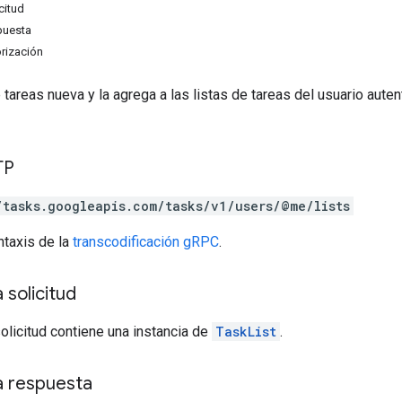
citud
puesta
rización
e tareas nueva y la agrega a las listas de tareas del usuario aute
TP
/tasks.googleapis.com/tasks/v1/users/@me/lists
ntaxis de la
transcodificación gRPC
.
 solicitud
solicitud contiene una instancia de
TaskList
.
a respuesta